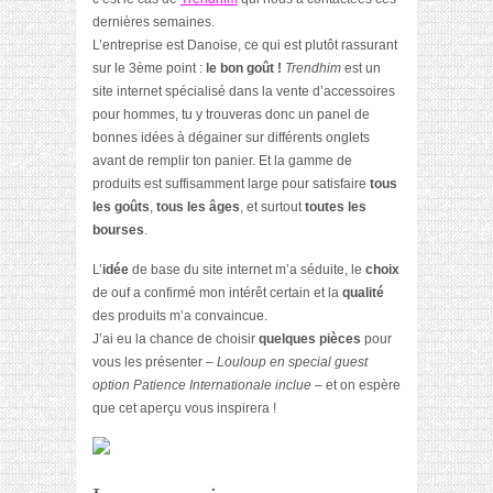
dernières semaines.
L’entreprise est Danoise, ce qui est plutôt rassurant
sur le 3ème point :
le bon goût !
Trendhim
est un
site internet spécialisé dans la vente d’accessoires
pour hommes, tu y trouveras donc un panel de
bonnes idées à dégainer sur différents onglets
avant de remplir ton panier. Et la gamme de
produits est suffisamment large pour satisfaire
tous
les goûts
,
tous les âges
, et surtout
toutes les
bourses
.
L’
idée
de base du site internet m’a séduite, le
choix
de ouf a confirmé mon intérêt certain et la
qualité
des produits m’a convaincue.
J’ai eu la chance de choisir
quelques pièces
pour
vous les présenter
– Louloup en special guest
option Patience Internationale inclue –
et on espère
que cet aperçu vous inspirera !