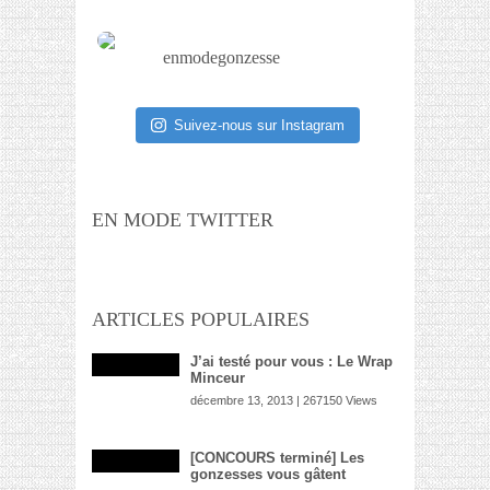
enmodegonzesse
Suivez-nous sur Instagram
EN MODE TWITTER
ARTICLES POPULAIRES
J’ai testé pour vous : Le Wrap
Minceur
décembre 13, 2013 | 267150 Views
[CONCOURS terminé] Les
gonzesses vous gâtent