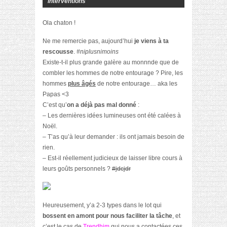
interventions
Ola chaton !
Ne me remercie pas, aujourd’hui
je viens à ta
rescousse
.
#niplusnimoins
Existe-t-il plus grande galère au monnnde que de
combler les hommes de notre entourage ? Pire, les
hommes
plus âgés
de notre entourage… aka les
Papas <3
C’est qu’
on a déjà pas mal donné
:
– Les dernières idées lumineuses ont été calées à
Noël.
– T’as qu’à leur demander : ils ont jamais besoin de
rien.
– Est-il réellement judicieux de laisser libre cours à
leurs goûts personnels ?
#jdcjdr
Heureusement, y’a 2-3 types dans le lot qui
bossent en amont pour nous faciliter la tâche
, et
c’est le cas de
Trendhim
qui nous a contactées ces