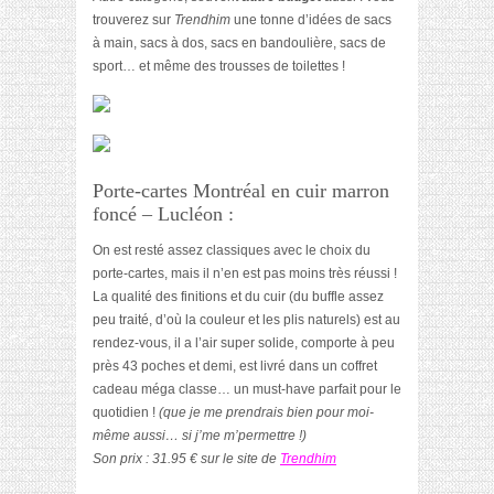
trouverez sur
Trendhim
une tonne d’idées de sacs
à main, sacs à dos, sacs en bandoulière, sacs de
sport… et même des trousses de toilettes !
Porte-cartes Montréal en cuir marron
foncé – Lucléon :
On est resté assez classiques avec le choix du
porte-cartes, mais il n’en est pas moins très réussi !
La qualité des finitions et du cuir (du buffle assez
peu traité, d’où la couleur et les plis naturels) est au
rendez-vous, il a l’air super solide, comporte à peu
près 43 poches et demi, est livré dans un coffret
cadeau méga classe… un must-have parfait pour le
quotidien !
(que je me prendrais bien pour moi-
même aussi… si j’me m’permettre !)
Son prix : 31.95 € sur le site de
Trendhim