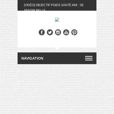
[VIDÉO] OBJECTIF POIDS SANTÉ #68 : SE
SENTIR BELLE
[UNBOXING] LA BOX BELLE AU NATUREL DU
MOIS DE MAI 2024
[VIDÉO] UNBOXING : LES MY LITTLE &
BIOTYFULL BOX DU MOIS DE MAI 2024 FEAT.
AKILA
[VIDÉO] LA SÉLECTION DU MOIS #AVRIL2024
[VIDÉO] QUITOQUE #10 : MEAL PREP &
CONVIVIALITÉ
[VIDÉO] UNBOXING : LES MY LITTLE &
BIOTYFULL BOX DU MOIS D’AVRIL 2024
FEAT. AKILA
[VIDÉO] OBJECTIF POIDS SANTÉ #67 : L’AVIS
DES AUTRES, CE N’EST QUE LA VIE DES
AUTRES
[VIDÉO] UNBOXING : LES MY LITTLE &
BIOTYFULL BOX DES MOIS DE FÉVRIER ET
MARS 2024 FEAT. AKILA
[VIDÉO] LA SÉLECTION DU MOIS
#JANVIER2024