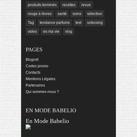
produits terminés
recettes
revue
rouge à lèvres
santé
soins
sélection
Tag
tendance parfums
test
unboxing
video
vis ma vie
vlog
PAGES
Blogroll
Codes promo
Contacts
Mentions Légales
Partenaires
Qui sommes-nous ?
EN MODE BABELIO
En Mode Babelio