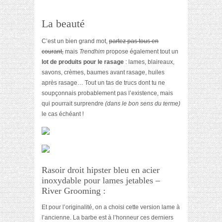
La beauté
C’est un bien grand mot,
partez pas tous en
courant,
mais
Trendhim
propose également tout un
lot de produits pour le rasage
: lames, blaireaux,
savons, crèmes, baumes avant rasage, huiles
après rasage… Tout un tas de trucs dont tu ne
soupçonnais probablement pas l’existence, mais
qui pourrait surprendre
(dans le bon sens du terme)
le cas échéant !
Rasoir droit hipster bleu en acier
inoxydable pour lames jetables –
River Grooming :
Et pour l’originalité, on a choisi cette version lame à
l’ancienne. La barbe est à l’honneur ces derniers