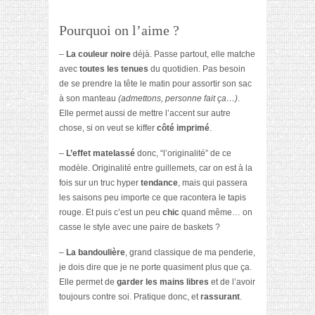
Pourquoi on l’aime ?
–
La couleur noire
déjà. Passe partout, elle matche
avec
toutes les tenues
du quotidien. Pas besoin
de se prendre la tête le matin pour assortir son sac
à son manteau
(admettons, personne fait ça…)
.
Elle permet aussi de mettre l’accent sur autre
chose, si on veut se kiffer
côté imprimé
.
–
L’effet matelassé
donc, “l’originalité” de ce
modèle. Originalité entre guillemets, car on est à la
fois sur un truc hyper
tendance
, mais qui passera
les saisons peu importe ce que racontera le tapis
rouge. Et puis c’est un peu
chic
quand même… on
casse le style avec une paire de baskets ?
–
La bandoulière
, grand classique de ma penderie,
je dois dire que je ne porte quasiment plus que ça.
Elle permet de
garder les mains libres
et de l’avoir
toujours contre soi. Pratique donc, et
rassurant
.