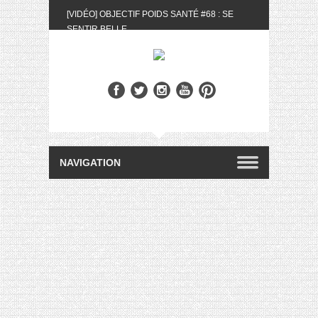
[VIDÉO] OBJECTIF POIDS SANTÉ #68 : SE
SENTIR BELLE
[UNBOXING] LA BOX BELLE AU NATUREL DU
MOIS DE MAI 2024
[VIDÉO] UNBOXING : LES MY LITTLE &
BIOTYFULL BOX DU MOIS DE MAI 2024 FEAT.
AKILA
[VIDÉO] LA SÉLECTION DU MOIS #AVRIL2024
[VIDÉO] QUITOQUE #10 : MEAL PREP &
CONVIVIALITÉ
[VIDÉO] UNBOXING : LES MY LITTLE &
BIOTYFULL BOX DU MOIS D’AVRIL 2024
FEAT. AKILA
[VIDÉO] OBJECTIF POIDS SANTÉ #67 : L’AVIS
DES AUTRES, CE N’EST QUE LA VIE DES
AUTRES
[VIDÉO] UNBOXING : LES MY LITTLE &
BIOTYFULL BOX DES MOIS DE FÉVRIER ET
MARS 2024 FEAT. AKILA
[VIDÉO] LA SÉLECTION DU MOIS
#JANVIER2024