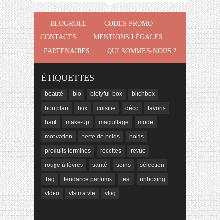
BLOGROLL
CODES PROMO
CONTACTS
MENTIONS LÉGALES
PARTENAIRES
QUI SOMMES-NOUS ?
ÉTIQUETTES
beauté
bio
biotyfull box
birchbox
bon plan
box
cuisine
déco
favoris
haul
make-up
maquillage
mode
motivation
perte de poids
poids
produits terminés
recettes
revue
rouge à lèvres
santé
soins
sélection
Tag
tendance parfums
test
unboxing
video
vis ma vie
vlog