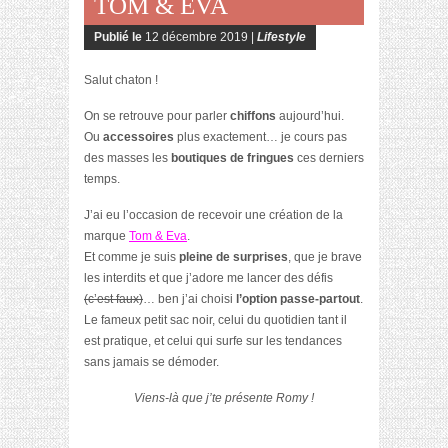
TOM & EVA
Publié le
12 décembre 2019 |
Lifestyle
Salut chaton !
On se retrouve pour parler
chiffons
aujourd’hui.
Ou
accessoires
plus exactement… je cours pas
des masses les
boutiques de fringues
ces derniers
temps.
J’ai eu l’occasion de recevoir une création de la
marque
Tom & Eva
.
Et comme je suis
pleine de surprises
, que je brave
les interdits et que j’adore me lancer des défis
(c’est faux)
… ben j’ai choisi
l’option passe-partout
.
Le fameux petit sac noir, celui du quotidien tant il
est pratique, et celui qui surfe sur les tendances
sans jamais se démoder.
Viens-là que j’te présente Romy !