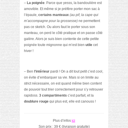
–
La poignée
. Parce que yesss, la bandoulière est
amovible. Et même si je préfère porter mon sac à
l’épaule,
certains manteaux
(au pif, la cape qui
m’accompagne pour la grossesse)
ne permettent
pas ce sketch. Ou alors faut le porter sous son
manteau, on perd le côté pratique et on passe côté
galère. Alors je suis bien contente de cette petite
poignée toute mignonne qui m’est bien
utile
cet
hiver !
– Ben
l’intérieur
pardi ! On a dit tout petit c’est cool,
on évite d’embarquer sa vie. Mais si on limite au
strict nécessaire, on est quand même bien content
de pouvoir tout trier correctement pour s’y retrouver
rapidoss.
3 compartiments
c’est parfait, et la
doublure rouge
qui plus est, elle est canouss !
Plus d’infos
ici
Son prix :
39 € (livraison gratuite)