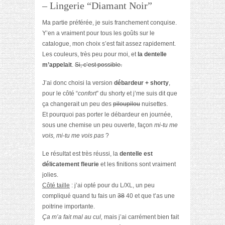
– Lingerie “Diamant Noir”
Ma partie préférée, je suis franchement conquise.
Y’en a vraiment pour tous les goûts sur le
catalogue, mon choix s’est fait assez rapidement.
Les couleurs, très peu pour moi, et
la dentelle
m’appelait
.
Si, c’est possible.
J’ai donc choisi la version
débardeur + shorty
,
pour le côté “
confort
” du shorty et j’me suis dit que
ça changerait un peu des
piloupilou
nuisettes.
Et pourquoi pas porter le débardeur en journée,
sous une chemise un peu ouverte, façon
mi-tu me
vois, mi-tu me vois pas
?
Le résultat est très réussi, la
dentelle est
délicatement fleurie
et les finitions sont vraiment
jolies.
Côté taille
: j’ai opté pour du L/XL, un peu
compliqué quand tu fais un
38
40 et que t’as une
poitrine importante.
Ça m’a fait mal au cul,
mais j’ai carrément bien fait