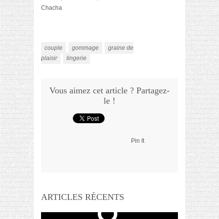
Chacha
couple
gommage
graine de
plaisir
lingerie
Vous aimez cet article ? Partagez-
le !
Pin It
ARTICLES RÉCENTS