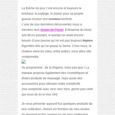
Le thème du jour c’est encore et toujours le
bonheur, le partage, le plaisir pour sa propre
gueule et pour son
éventuel
binôme.
L’une de nos dernières découvertes nous a
menées vers
Graine de Plaisir
. Entreprise du Nord
soit dit en passant, si quelqu’un avait encore
besoin d’une preuve qu’on est pas toujours
frigides
frigorifiés dès qu’on passe la Seine. Chez nous, la
chaleur vient du cœur, entre autres, vous allez vite
comprendre.
Au programme : de la lingerie, mais pas que ! La
marque propose également des cosmétiques et
divers produits de massage, mais aussi des
accessoires pour stimuler notre complicité.
(ma complicité avec mon mec hein, genre pas celle
qui nous lie toi et moi OH)
Je vous présente aujourd’hui quelques produits de
leur collection, choisis en fonction de mes envies
du moment et des exigences de mon partenaire