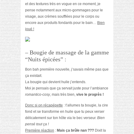
et des textures très en vogue en ce moment, je
pense notamment aux micro-gommages pour le
visage, aux crèmes soufflées pour le corps ou
encore aux produits fondants pour le bain…
Bien
joué !
– Bougie de massage de la gamme
“Nuits épicées” :
Bon bah première nouvelle, j’savais même pas que
ça existait.
La bougie qui devient huile j’entends.
Moi je pensais que ça servait juste pour l’ambiance
romantico-cosy
, mais très bien,
vive le progrès !
Donc si on récapépette
: t’allumes ta bougie, la cire
fond et se transforme en huile que tu peux verser
délicatement sur ton hôte via le bec verseur.
Bien
pensé tout ça !
Première réaction
:
Mais ça brûle nan ???
Dixit la