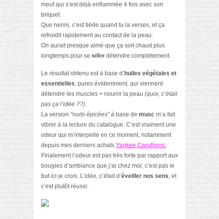
meuf qui s’est déjà enflammée 4 fois avec son
briquet.
Que nenni, c’est tiède quand tu la verses, et ça
refroidit rapidement au contact de la peau.
On aurait presque aimé que ça soit chaud plus
longtemps pour se
kiffer
détendre complètement.
Le résultat obtenu est à base d’
huiles végétales et
essentielles
, pures évidemment, qui viennent
détendre les muscles + nourrir la peau
(quoi, c’était
pas ça l’idée ??)
.
La version
“nuits épicées”
à base de
musc
m’a fait
vibrer à la lecture du catalogue. C’est vraiment une
odeur qui m’interpelle en ce moment, notamment
depuis mes derniers achats
Yankee Candliens.
Finalement l’odeur est pas très forte par rapport aux
bougies d’ambiance que j’ai chez moi, c’est pas le
but ici je crois. L’idée, c’était d’
éveiller nos sens
, et
c’est plutôt réussi.