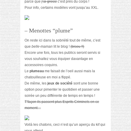
parce que
j’ai grossi
c’est près du corps !
Pour info, certains modèles vont jusqu’au XXL.
– Menottes “plume”
On reste ici dans la sobriété tout de même, c’est
que
belle-maman
lit le blog !
(bisou !!)
Encore une fois, tous les publics seront servis si
vous souhaitez vous équiper davantage en
accessoires coquins.
Le
plumeau
me faisait de l’oeil aussi mais la
chatouilleuse en moi a flippé.
De même, les
jeux de société
sont une bonne
option pour pimenter le quotidien et passer une
soirée un peu différente de temps en temps !
T’façon ils passent plus Esprits Criminels en ce
moment…
Voilà les chatons, ceci n’est qu’un aperçu du kif qui
vous attend.