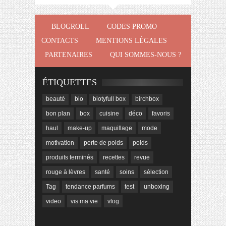
BLOGROLL
CODES PROMO
CONTACTS
MENTIONS LÉGALES
PARTENAIRES
QUI SOMMES-NOUS ?
ÉTIQUETTES
beauté
bio
biotyfull box
birchbox
bon plan
box
cuisine
déco
favoris
haul
make-up
maquillage
mode
motivation
perte de poids
poids
produits terminés
recettes
revue
rouge à lèvres
santé
soins
sélection
Tag
tendance parfums
test
unboxing
video
vis ma vie
vlog