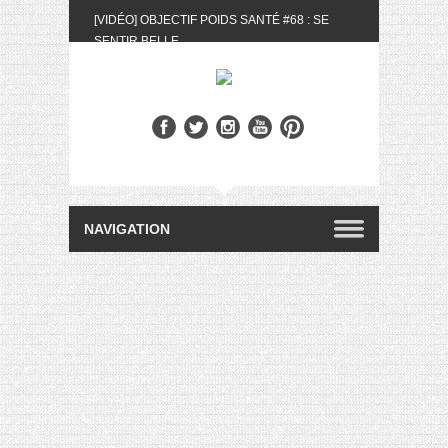
[VIDÉO] OBJECTIF POIDS SANTÉ #68 : SE
SENTIR BELLE
[UNBOXING] LA BOX BELLE AU NATUREL DU
MOIS DE MAI 2024
[VIDÉO] UNBOXING : LES MY LITTLE &
BIOTYFULL BOX DU MOIS DE MAI 2024 FEAT.
AKILA
[VIDÉO] LA SÉLECTION DU MOIS #AVRIL2024
[VIDÉO] QUITOQUE #10 : MEAL PREP &
CONVIVIALITÉ
[VIDÉO] UNBOXING : LES MY LITTLE &
BIOTYFULL BOX DU MOIS D’AVRIL 2024
FEAT. AKILA
[VIDÉO] OBJECTIF POIDS SANTÉ #67 : L’AVIS
DES AUTRES, CE N’EST QUE LA VIE DES
AUTRES
[VIDÉO] UNBOXING : LES MY LITTLE &
BIOTYFULL BOX DES MOIS DE FÉVRIER ET
MARS 2024 FEAT. AKILA
[VIDÉO] LA SÉLECTION DU MOIS
#JANVIER2024