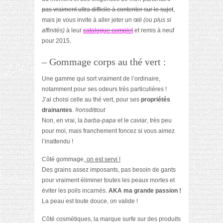
pas vraiment ultra difficile à contenter sur le sujet
,
mais je vous invite à aller jeter un œil
(ou plus si
affinités)
à leur
catalogue complet
et remis à neuf
pour 2015.
– Gommage corps au thé vert :
Une gamme qui sort vraiment de l’ordinaire,
notamment pour ses odeurs très particulières !
J’ai choisi celle au thé vert, pour ses
propriétés
drainantes
.
#onsdittout
Non, en vrai, la
barba-papa
et le
caviar
, très peu
pour moi, mais franchement foncez si vous aimez
l’inattendu !
Côté gommage,
on est servi !
Des grains assez imposants, pas besoin de gants
pour vraiment éliminer toutes les peaux mortes et
éviter les poils incarnés.
AKA ma grande passion !
La peau est toute douce, on valide !
Côté cosmétiques, la marque surfe sur des produits