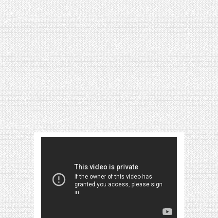
[VIDÉO] HELLOFRESH #34 : IDÉES
RECETTES RISOTTO