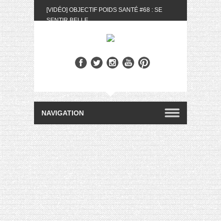
[VIDÉO] OBJECTIF POIDS SANTÉ #68 : SE
SENTIR BELLE
[UNBOXING] LA BOX BELLE AU NATUREL DU
MOIS DE MAI 2024
[VIDÉO] UNBOXING : LES MY LITTLE &
BIOTYFULL BOX DU MOIS DE MAI 2024 FEAT.
AKILA
[VIDÉO] LA SÉLECTION DU MOIS #AVRIL2024
[VIDÉO] QUITOQUE #10 : MEAL PREP &
CONVIVIALITÉ
[VIDÉO] UNBOXING : LES MY LITTLE &
BIOTYFULL BOX DU MOIS D’AVRIL 2024
FEAT. AKILA
[VIDÉO] OBJECTIF POIDS SANTÉ #67 : L’AVIS
DES AUTRES, CE N’EST QUE LA VIE DES
AUTRES
[VIDÉO] UNBOXING : LES MY LITTLE &
BIOTYFULL BOX DES MOIS DE FÉVRIER ET
MARS 2024 FEAT. AKILA
[VIDÉO] LA SÉLECTION DU MOIS
#JANVIER2024