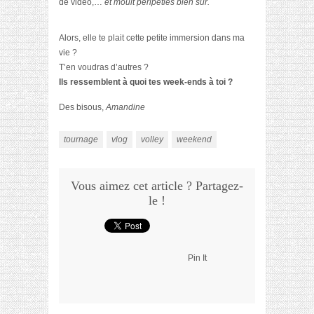
de vidéo,…
et moult péripéties bien sûr.
Alors, elle te plait cette petite immersion dans ma
vie ?
T’en voudras d’autres ?
Ils ressemblent à quoi tes week-ends à toi ?
Des bisous,
Amandine
tournage
vlog
volley
weekend
Vous aimez cet article ? Partagez-
le !
Pin It