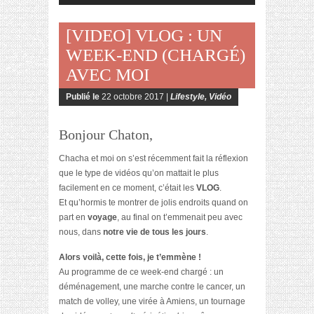
[VIDEO] VLOG : UN
WEEK-END (CHARGÉ)
AVEC MOI
Publié le
22 octobre 2017 |
Lifestyle
,
Vidéo
Bonjour Chaton,
Chacha et moi on s’est récemment fait la réflexion
que le type de vidéos qu’on mattait le plus
facilement en ce moment, c’était les
VLOG
.
Et qu’hormis te montrer de jolis endroits quand on
part en
voyage
, au final on t’emmenait peu avec
nous, dans
notre vie de tous les jours
.
Alors voilà, cette fois, je t’emmène !
Au programme de ce week-end chargé : un
déménagement, une marche contre le cancer, un
match de volley, une virée à Amiens, un tournage