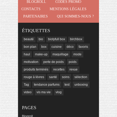
BLOGROLL
CODES PROMO
CONTACTS
MENTIONS LÉGALES
PARTENAIRES
QUI SOMMES-NOUS ?
ÉTIQUETTES
beauté
bio
biotyfull box
birchbox
bon plan
box
cuisine
déco
favoris
haul
make-up
maquillage
mode
motivation
perte de poids
poids
produits terminés
recettes
revue
rouge à lèvres
santé
soins
sélection
Tag
tendance parfums
test
unboxing
video
vis ma vie
vlog
PAGES
Blogroll