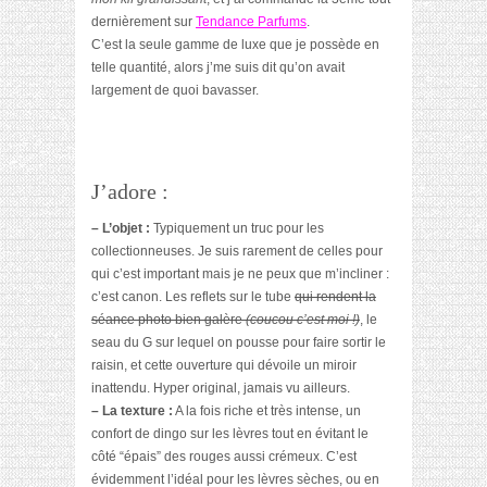
dernièrement sur
T
endance Parfums
.
C’est la seule gamme de luxe que je possède en
telle quantité, alors j’me suis dit qu’on avait
largement de quoi bavasser.
J’adore :
– L’objet :
Typiquement un truc pour les
collectionneuses. Je suis rarement de celles pour
qui c’est important mais je ne peux que m’incliner :
c’est canon. Les reflets sur le tube
qui rendent la
séance photo bien galère
(coucou c’est moi !)
, le
seau du G sur lequel on pousse pour faire sortir le
raisin, et cette ouverture qui dévoile un miroir
inattendu. Hyper original, jamais vu ailleurs.
– La texture :
A la fois riche et très intense, un
confort de dingo sur les lèvres tout en évitant le
côté “épais” des rouges aussi crémeux. C’est
évidemment l’idéal pour les lèvres sèches, ou en