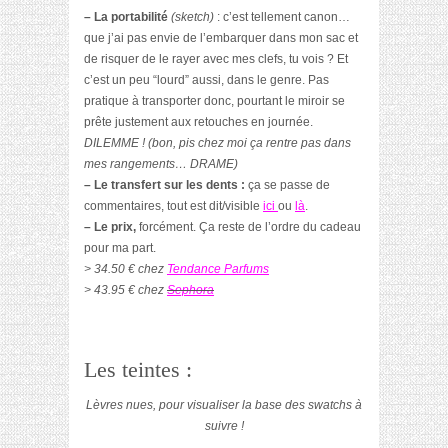
– La portabilité
(sketch)
: c’est tellement canon…
que j’ai pas envie de l’embarquer dans mon sac et
de risquer de le rayer avec mes clefs, tu vois ? Et
c’est un peu “lourd” aussi, dans le genre. Pas
pratique à transporter donc, pourtant le miroir se
prête justement aux retouches en journée.
DILEMME ! (bon, pis chez moi ça rentre pas dans
mes rangements… DRAME)
– Le transfert sur les dents :
ça se passe de
commentaires, tout est dit/visible
ici
ou
là
.
– Le prix,
forcément. Ça reste de l’ordre du cadeau
pour ma part.
> 34.50 € chez
Tendance Parfums
> 43.95 € chez
Sephora
Les teintes :
Lèvres nues, pour visualiser la base des swatchs à
suivre !