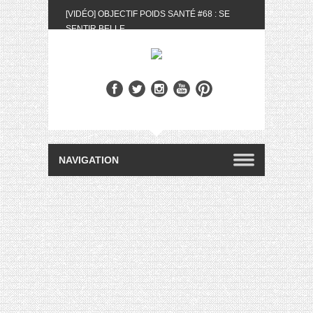
[VIDÉO] OBJECTIF POIDS SANTÉ #68 : SE
SENTIR BELLE
[UNBOXING] LA BOX BELLE AU NATUREL DU
MOIS DE MAI 2024
[VIDÉO] UNBOXING : LES MY LITTLE &
BIOTYFULL BOX DU MOIS DE MAI 2024 FEAT.
AKILA
[VIDÉO] LA SÉLECTION DU MOIS #AVRIL2024
[VIDÉO] QUITOQUE #10 : MEAL PREP &
CONVIVIALITÉ
[VIDÉO] UNBOXING : LES MY LITTLE &
BIOTYFULL BOX DU MOIS D’AVRIL 2024
FEAT. AKILA
[VIDÉO] OBJECTIF POIDS SANTÉ #67 : L’AVIS
DES AUTRES, CE N’EST QUE LA VIE DES
AUTRES
[VIDÉO] UNBOXING : LES MY LITTLE &
BIOTYFULL BOX DES MOIS DE FÉVRIER ET
MARS 2024 FEAT. AKILA
[VIDÉO] LA SÉLECTION DU MOIS
#JANVIER2024