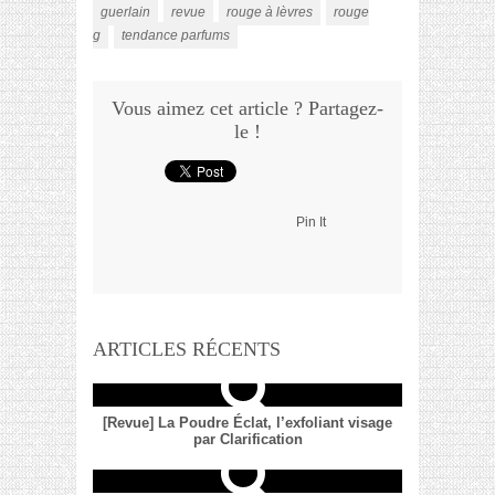
guerlain
revue
rouge à lèvres
rouge
g
tendance parfums
Vous aimez cet article ? Partagez-
le !
Pin It
ARTICLES RÉCENTS
[Revue] La Poudre Éclat, l’exfoliant visage
par Clarification