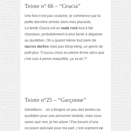
Teinte n° 66 – “Gracia”
Une fois n’est pas coutume, je commence par la
petite dernière arrivée dans mes placards.
La teinte
Gracia
est un
nude rosé
tout à fait
classique, probablement la plus facile à dégainer
au quotidien. On a quand même tout plein de
nacres dorées
mais pas bling-bling, un genre de
petit plus
“Coucou chuis en pleine forme alors que
j’me suis à peine maquillée, ça va toi ?”
Teinte n°25 – “Garçonne”
Admettons… on s’éloigne un peu des teintes du
quotidien pour une personne lambda, mais vous
savez que moi, je les adore ! Pas besoin d’une
occasion spéciale pour ma part, c’est vraiment
ce