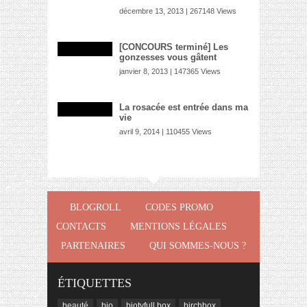
décembre 13, 2013 | 267148 Views
[CONCOURS terminé] Les
gonzesses vous gâtent
janvier 8, 2013 | 147365 Views
La rosacée est entrée dans ma
vie
avril 9, 2014 | 110455 Views
BLOGROLL
CODES PROMO
CONTACTS
MENTIONS LÉGALES
PARTENAIRES
QUI SOMMES-NOUS ?
ÉTIQUETTES
beauté
bio
biotyfull box
birchbox