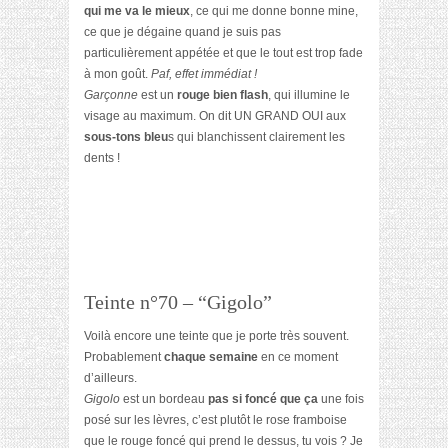
qui me va le mieux
, ce qui me donne bonne mine,
ce que je dégaine quand je suis pas
particulièrement appétée et que le tout est trop fade
à mon goût.
Paf, effet immédiat !
Garçonne
est un
rouge bien flash
, qui illumine le
visage au maximum. On dit UN GRAND OUI aux
sous-tons bleu
s qui blanchissent clairement les
dents !
Teinte n°70 – “Gigolo”
Voilà encore une teinte que je porte très souvent.
Probablement
chaque semaine
en ce moment
d’ailleurs.
Gigolo
est un bordeau
pas si foncé que ça
une fois
posé sur les lèvres, c’est plutôt le rose framboise
que le rouge foncé qui prend le dessus, tu vois ? Je