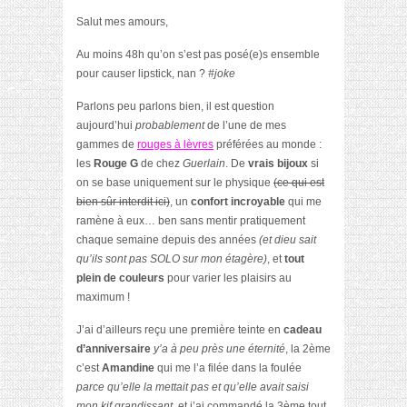
Salut mes amours,
Au moins 48h qu’on s’est pas posé(e)s ensemble
pour causer lipstick, nan ?
#joke
Parlons peu parlons bien, il est question
aujourd’hui
probablement
de l’une de mes
gammes de
rouges à lèvres
préférées au monde :
les
Rouge G
de chez
Guerlain
. De
vrais bijoux
si
on se base uniquement sur le physique
(ce qui est
bien sûr interdit ici)
, un
confort incroyable
qui me
ramène à eux… ben sans mentir pratiquement
chaque semaine depuis des années
(et dieu sait
qu’ils sont pas SOLO sur mon étagère)
, et
tout
plein de couleurs
pour varier les plaisirs au
maximum !
J’ai d’ailleurs reçu une première teinte en
cadeau
d’anniversaire
y’a à peu près une éternité
, la 2ème
c’est
Amandine
qui me l’a filée dans la foulée
parce qu’elle la mettait pas et qu’elle avait saisi
mon kif grandissant
, et j’ai commandé la 3ème tout