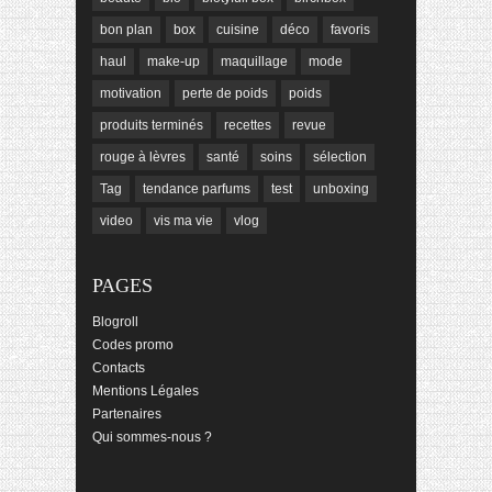
bon plan
box
cuisine
déco
favoris
haul
make-up
maquillage
mode
motivation
perte de poids
poids
produits terminés
recettes
revue
rouge à lèvres
santé
soins
sélection
Tag
tendance parfums
test
unboxing
video
vis ma vie
vlog
PAGES
Blogroll
Codes promo
Contacts
Mentions Légales
Partenaires
Qui sommes-nous ?