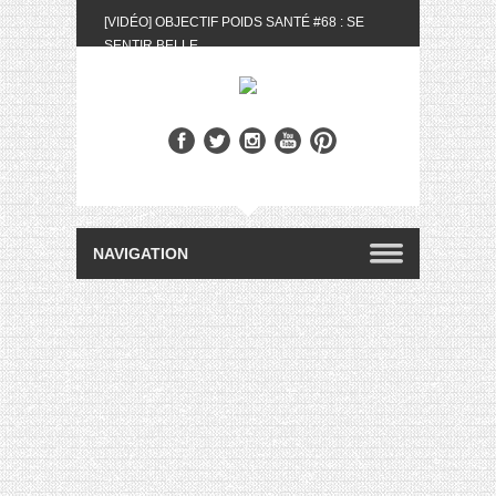
[VIDÉO] OBJECTIF POIDS SANTÉ #68 : SE
SENTIR BELLE
[UNBOXING] LA BOX BELLE AU NATUREL DU
MOIS DE MAI 2024
[VIDÉO] UNBOXING : LES MY LITTLE &
BIOTYFULL BOX DU MOIS DE MAI 2024 FEAT.
AKILA
[VIDÉO] LA SÉLECTION DU MOIS #AVRIL2024
[VIDÉO] QUITOQUE #10 : MEAL PREP &
CONVIVIALITÉ
[VIDÉO] UNBOXING : LES MY LITTLE &
BIOTYFULL BOX DU MOIS D’AVRIL 2024
FEAT. AKILA
[VIDÉO] OBJECTIF POIDS SANTÉ #67 : L’AVIS
DES AUTRES, CE N’EST QUE LA VIE DES
AUTRES
[VIDÉO] UNBOXING : LES MY LITTLE &
BIOTYFULL BOX DES MOIS DE FÉVRIER ET
MARS 2024 FEAT. AKILA
[VIDÉO] LA SÉLECTION DU MOIS
#JANVIER2024