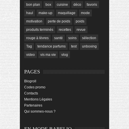
bon plan
box
cuisine
déco
favoris
haul
make-up
maquillage
mode
motivation
perte de poids
poids
produits terminés
recettes
revue
rouge à lèvres
santé
soins
sélection
Tag
tendance parfums
test
unboxing
video
vis ma vie
vlog
PAGES
Blogroll
Codes promo
Contacts
Mentions Légales
Partenaires
Qui sommes-nous ?
EN MODE BABELIO