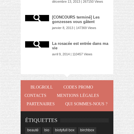
décembre 13, 2013 | 267150 Views
[CONCOURS terminé] Les
gonzesses vous gâtent
janvier 8, 2013 | 147369 Views
La rosacée est entrée dans ma
vie
avril 9, 2014 | 110457 Views
BLOGROLL
CODES PROMO
CONTACTS
MENTIONS LÉGALES
PARTENAIRES
QUI SOMMES-NOUS ?
ÉTIQUETTES
beauté
bio
biotyfull box
birchbox