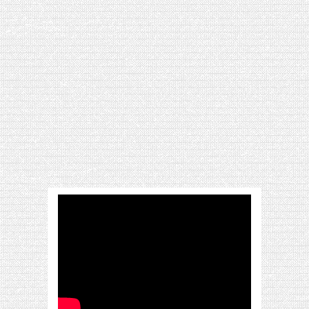
[VIDÉO] HELLOFRESH #34 : IDÉES
RECETTES RISOTTO