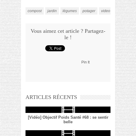
compost
jardin
légumes
potager
video
Vous aimez cet article ? Partagez-
le !
Pin It
ARTICLES RÉCENTS
[Vidéo] Objectif Poids Santé #68 : se sentir
belle