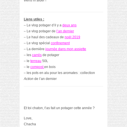
viens m’aider !
Liens utiles :
– Le vlog potager d’il y a
deux ans
– Le vlog potager de
l’an dernier
– Le haul des cadeaux de
noël 2019
– Le vlog spécial
confinement
– La dernière
journée dans mon assiette
– les
carrés
de potager
– le
terreau
50L
– le
compost
en bois
– les pots en alu pour les aromates : collection
Action
de l’an dernier
Et toi chaton, t’as fait un potager cette année ?
Love,
Chacha