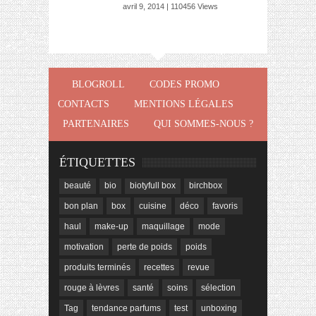
avril 9, 2014 | 110456 Views
BLOGROLL
CODES PROMO
CONTACTS
MENTIONS LÉGALES
PARTENAIRES
QUI SOMMES-NOUS ?
ÉTIQUETTES
beauté
bio
biotyfull box
birchbox
bon plan
box
cuisine
déco
favoris
haul
make-up
maquillage
mode
motivation
perte de poids
poids
produits terminés
recettes
revue
rouge à lèvres
santé
soins
sélection
Tag
tendance parfums
test
unboxing