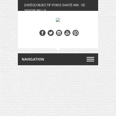
[VIDÉO] OBJECTIF POIDS SANTÉ #68 : SE
SENTIR BELLE
[UNBOXING] LA BOX BELLE AU NATUREL DU
MOIS DE MAI 2024
[VIDÉO] UNBOXING : LES MY LITTLE &
BIOTYFULL BOX DU MOIS DE MAI 2024 FEAT.
AKILA
[VIDÉO] LA SÉLECTION DU MOIS #AVRIL2024
[VIDÉO] QUITOQUE #10 : MEAL PREP &
CONVIVIALITÉ
[VIDÉO] UNBOXING : LES MY LITTLE &
BIOTYFULL BOX DU MOIS D’AVRIL 2024
FEAT. AKILA
[VIDÉO] OBJECTIF POIDS SANTÉ #67 : L’AVIS
DES AUTRES, CE N’EST QUE LA VIE DES
AUTRES
[VIDÉO] UNBOXING : LES MY LITTLE &
BIOTYFULL BOX DES MOIS DE FÉVRIER ET
MARS 2024 FEAT. AKILA
[VIDÉO] LA SÉLECTION DU MOIS
#JANVIER2024