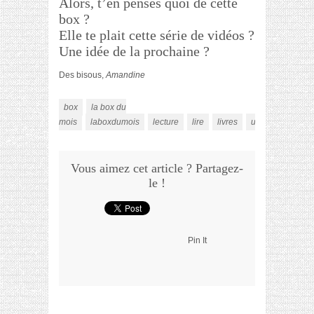
Alors, t’en penses quoi de cette
box ?
Elle te plait cette série de vidéos ?
Une idée de la prochaine ?
Des bisous,
Amandine
box
la box du
mois
laboxdumois
lecture
lire
livres
unboxing
Vous aimez cet article ? Partagez-
le !
Pin It