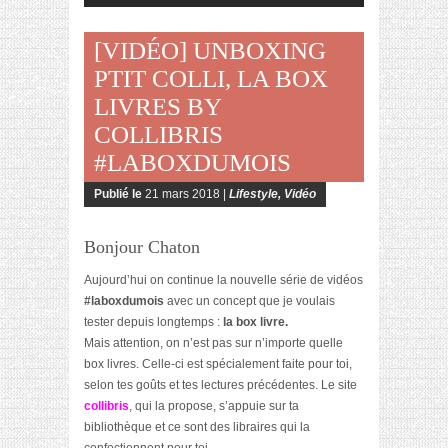
[VIDÉO] UNBOXING
PTIT COLLI, LA BOX
LIVRES BY
COLLIBRIS
#LABOXDUMOIS
Publié le
21 mars 2018 |
Lifestyle
,
Vidéo
Bonjour Chaton
Aujourd’hui on continue la nouvelle série de vidéos
#laboxdumois
avec un concept que je voulais
tester depuis longtemps :
la box livre.
Mais attention, on n’est pas sur n’importe quelle
box livres. Celle-ci est spécialement faite pour toi,
selon tes goûts et tes lectures précédentes. Le site
collibris
, qui la propose, s’appuie sur ta
bibliothèque et ce sont des libraires qui la