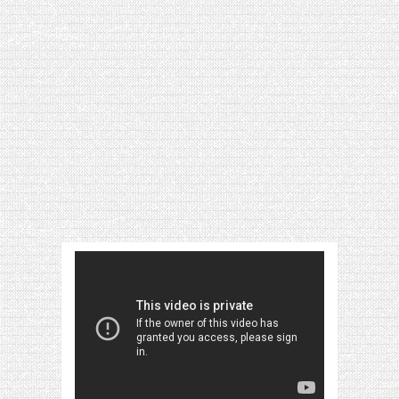
[VIDÉO] HELLOFRESH #34 : IDÉES
RECETTES RISOTTO