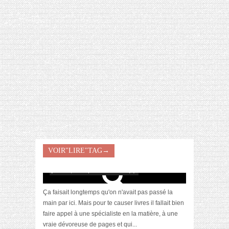
[VIDÉO] HELLOFRESH #34 : IDÉES
RECETTES RISOTTO
[Intervention] 10 livres à emporter en
VOIR"LIRE"TAG→
vacances
juillet 11, 2018 | 0 Commentaire(s)
Ça faisait longtemps qu'on n'avait pas passé la
main par ici. Mais pour te causer livres il fallait bien
faire appel à une spécialiste en la matière, à une
vraie dévoreuse de pages et qui...