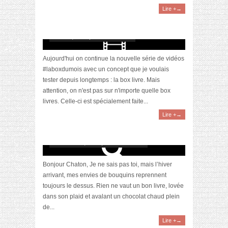
Lire +→
[Vidéo] Unboxing Ptit colli, la Box Livres by
Collibris #laboxdumois
mars 21, 2018 | 2 Commentaires
Aujourd'hui on continue la nouvelle série de vidéos
#laboxdumois avec un concept que je voulais
tester depuis longtemps : la box livre. Mais
attention, on n'est pas sur n'importe quelle box
livres. Celle-ci est spécialement faite...
Lire +→
[Sélection] 5 livres à lire absolument
décembre 12, 2017 | 2 Commentaires
Bonjour Chaton, Je ne sais pas toi, mais l’hiver
arrivant, mes envies de bouquins reprennent
toujours le dessus. Rien ne vaut un bon livre, lovée
dans son plaid et avalant un chocolat chaud plein
de...
Lire +→