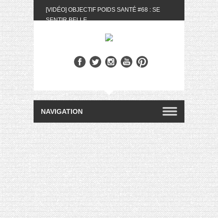
[VIDÉO] OBJECTIF POIDS SANTÉ #68 : SE
SENTIR BELLE
[UNBOXING] LA BOX BELLE AU NATUREL DU
MOIS DE MAI 2024
[VIDÉO] UNBOXING : LES MY LITTLE &
BIOTYFULL BOX DU MOIS DE MAI 2024 FEAT.
AKILA
[VIDÉO] LA SÉLECTION DU MOIS #AVRIL2024
[VIDÉO] QUITOQUE #10 : MEAL PREP &
CONVIVIALITÉ
[VIDÉO] UNBOXING : LES MY LITTLE &
BIOTYFULL BOX DU MOIS D’AVRIL 2024
FEAT. AKILA
[VIDÉO] OBJECTIF POIDS SANTÉ #67 : L’AVIS
DES AUTRES, CE N’EST QUE LA VIE DES
AUTRES
[VIDÉO] UNBOXING : LES MY LITTLE &
BIOTYFULL BOX DES MOIS DE FÉVRIER ET
MARS 2024 FEAT. AKILA
[VIDÉO] LA SÉLECTION DU MOIS
#JANVIER2024