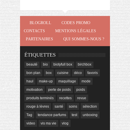
BLOGROLL
CODES PROMO
CONTACTS
MENTIONS LÉGALES
PARTENAIRES
QUI SOMMES-NOUS ?
ÉTIQUETTES
beauté
bio
biotyfull box
birchbox
bon plan
box
cuisine
déco
favoris
haul
make-up
maquillage
mode
motivation
perte de poids
poids
produits terminés
recettes
revue
rouge à lèvres
santé
soins
sélection
Tag
tendance parfums
test
unboxing
video
vis ma vie
vlog