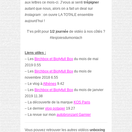
aux lettres ce mois-ci. J’vous ai senti
trépigner
autant que nous, alors on a fait un deal sur
Instagram
: on ouvre LA TOTALE ensemble
aujourd’hui !
T’es prêt pour
1/2 journée
de vidéo à nos côtés ?
#lesjoiesdumontach
Liens utiles :
– Les
Birchbox et Biotyfull Box
du mois de mai
2019 0.55
– Les
Birchbox et Biotyfull Box
du mois de
novembre 2018 6.55
– Le vlog à
Athènes
9.42
– Les
Birchbox et Biotyfull Box
du mois de janvier
2019 11.38
– La découverte de la marque
KOS Paris
– Le dernier
vlog potager
19.27
– La revue sur mon
autobronzant Garnier
Vous pouvez retrouver les autres vidéos
unboxing