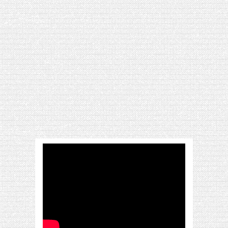
[VIDÉO] HELLOFRESH #34 : IDÉES
RECETTES RISOTTO