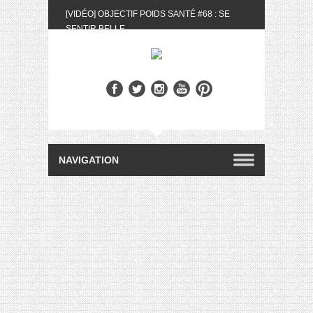
[VIDÉO] OBJECTIF POIDS SANTÉ #68 : SE
SENTIR BELLE
[UNBOXING] LA BOX BELLE AU NATUREL DU
MOIS DE MAI 2024
[VIDÉO] UNBOXING : LES MY LITTLE &
BIOTYFULL BOX DU MOIS DE MAI 2024 FEAT.
AKILA
[VIDÉO] LA SÉLECTION DU MOIS #AVRIL2024
[VIDÉO] QUITOQUE #10 : MEAL PREP &
CONVIVIALITÉ
[VIDÉO] UNBOXING : LES MY LITTLE &
BIOTYFULL BOX DU MOIS D’AVRIL 2024
FEAT. AKILA
[VIDÉO] OBJECTIF POIDS SANTÉ #67 : L’AVIS
DES AUTRES, CE N’EST QUE LA VIE DES
AUTRES
[VIDÉO] UNBOXING : LES MY LITTLE &
BIOTYFULL BOX DES MOIS DE FÉVRIER ET
MARS 2024 FEAT. AKILA
[VIDÉO] LA SÉLECTION DU MOIS
#JANVIER2024