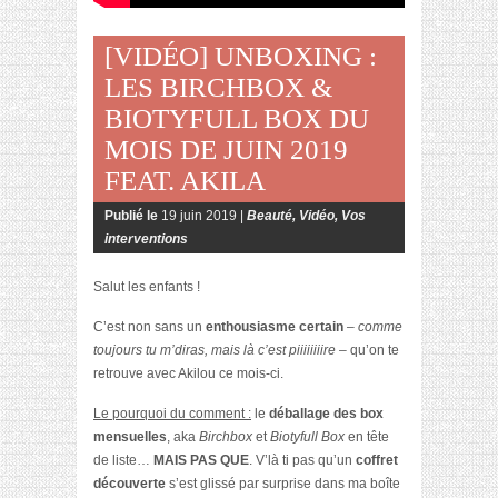
[VIDÉO] UNBOXING :
LES BIRCHBOX &
BIOTYFULL BOX DU
MOIS DE JUIN 2019
FEAT. AKILA
Publié le
19 juin 2019 |
Beauté
,
Vidéo
,
Vos
interventions
Salut les enfants !
C’est non sans un
enthousiasme certain
– comme
toujours tu m’diras, mais là c’est piiiiiiiire –
qu’on te
retrouve avec Akilou ce mois-ci.
Le pourquoi du comment :
le
déballage des box
mensuelles
, aka
Birchbox
et
Biotyfull Box
en tête
de liste…
MAIS PAS QUE
. V’là ti pas qu’un
coffret
découverte
s’est glissé par surprise dans ma boîte