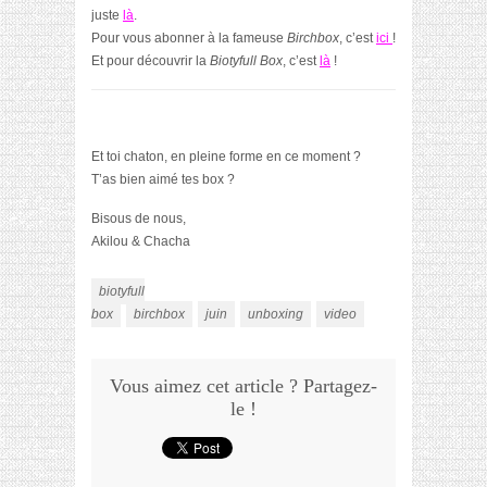
juste
là
.
Pour vous abonner à la fameuse
Birchbox
, c’est
ici
!
Et pour découvrir la
Biotyfull Box
, c’est
là
!
Et toi chaton, en pleine forme en ce moment ?
T’as bien aimé tes box ?
Bisous de nous,
Akilou & Chacha
biotyfull
box
birchbox
juin
unboxing
video
Vous aimez cet article ? Partagez-
le !