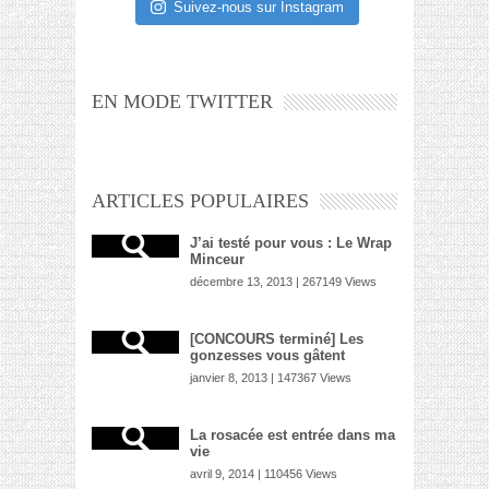
Suivez-nous sur Instagram
EN MODE TWITTER
ARTICLES POPULAIRES
J’ai testé pour vous : Le Wrap
Minceur
décembre 13, 2013 | 267149 Views
[CONCOURS terminé] Les
gonzesses vous gâtent
janvier 8, 2013 | 147367 Views
La rosacée est entrée dans ma
vie
avril 9, 2014 | 110456 Views