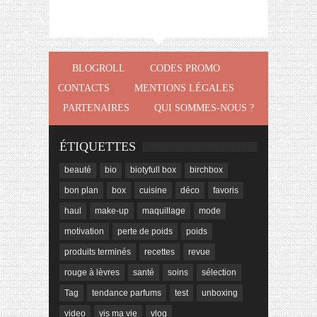
BLOGROLL
CODES PROMO
CONTACTS
MENTIONS LÉGALES
PARTENAIRES
QUI SOMMES-NOUS ?
ÉTIQUETTES
beauté
bio
biotyfull box
birchbox
bon plan
box
cuisine
déco
favoris
haul
make-up
maquillage
mode
motivation
perte de poids
poids
produits terminés
recettes
revue
rouge à lèvres
santé
soins
sélection
Tag
tendance parfums
test
unboxing
video
vis ma vie
vlog