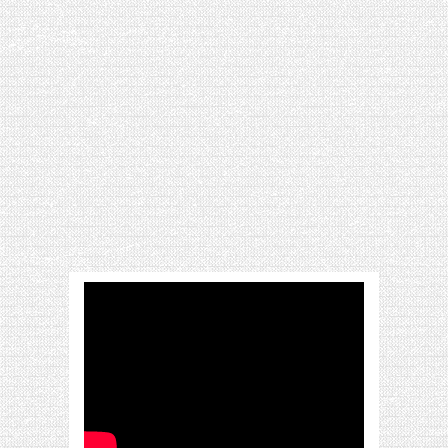
[VIDÉO] HELLOFRESH #34 : IDÉES
RECETTES RISOTTO