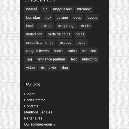
beauté
bio
biotyfull box
birchbox
bon plan
box
cuisine
déco
favoris
haul
make-up
maquillage
mode
motivation
perte de poids
poids
produits terminés
recettes
revue
rouge à lèvres
santé
soins
sélection
Tag
tendance parfums
test
unboxing
video
vis ma vie
vlog
PAGES
Blogroll
Codes promo
Contacts
Mentions Légales
Partenaires
Qui sommes-nous ?