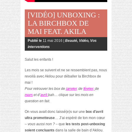
[VIDÉO] UNBOXING :
LA BIRCHBOX DE
MAI FEAT. AKILA
Publié le
11 mai 2016 |
Beauté
,
Vidéo
,
Vos
interventions
Salut les enfants !
Les mois se suivent et ne se ressemblent pas, nous
revoilà avec Akilou pour déballer la Birchbox de
mai !
Pour retrouver les box de
janvier,
de
février,
de
mars
et d’
avril
bah… clique sur les mois en
question en fait.
On vous avait donc laissé(e)s sur une
box d’avril
ultra prometteuse
… J’ai espéré de ton mon cœur
– vous aussi non ? –
que
les tests post-unboxing
soient concluants
dans la salle de bain d’Akilou.