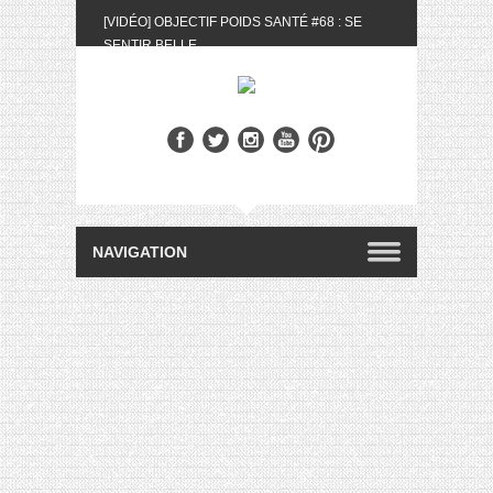
[VIDÉO] OBJECTIF POIDS SANTÉ #68 : SE
SENTIR BELLE
[UNBOXING] LA BOX BELLE AU NATUREL DU
MOIS DE MAI 2024
[VIDÉO] UNBOXING : LES MY LITTLE &
BIOTYFULL BOX DU MOIS DE MAI 2024 FEAT.
AKILA
[VIDÉO] LA SÉLECTION DU MOIS #AVRIL2024
[VIDÉO] QUITOQUE #10 : MEAL PREP &
CONVIVIALITÉ
[VIDÉO] UNBOXING : LES MY LITTLE &
BIOTYFULL BOX DU MOIS D’AVRIL 2024
FEAT. AKILA
[VIDÉO] OBJECTIF POIDS SANTÉ #67 : L’AVIS
DES AUTRES, CE N’EST QUE LA VIE DES
AUTRES
[VIDÉO] UNBOXING : LES MY LITTLE &
BIOTYFULL BOX DES MOIS DE FÉVRIER ET
MARS 2024 FEAT. AKILA
[VIDÉO] LA SÉLECTION DU MOIS
#JANVIER2024