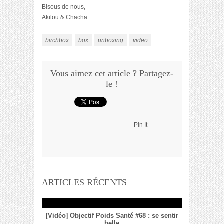
Bisous de nous,
Akilou & Chacha
birchbox
box
unboxing
video
Vous aimez cet article ? Partagez-
le !
Pin It
ARTICLES RÉCENTS
[Vidéo] Objectif Poids Santé #68 : se sentir
belle