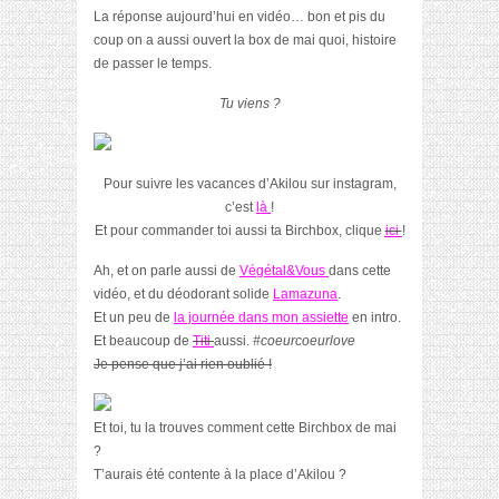
La réponse aujourd’hui en vidéo… bon et pis du
coup on a aussi ouvert la box de mai quoi, histoire
de passer le temps.
Tu viens ?
Pour suivre les vacances d’Akilou sur instagram,
c’est
là
!
Et pour commander toi aussi ta Birchbox, clique
ici
!
Ah, et on parle aussi de
Végétal&Vous
dans cette
vidéo, et du déodorant solide
Lamazuna
.
Et un peu de
la journée dans mon assiette
en intro.
Et beaucoup de
Titi
aussi.
#coeurcoeurlove
Je pense que j’ai rien oublié !
Et toi, tu la trouves comment cette Birchbox de mai
?
T’aurais été contente à la place d’Akilou ?