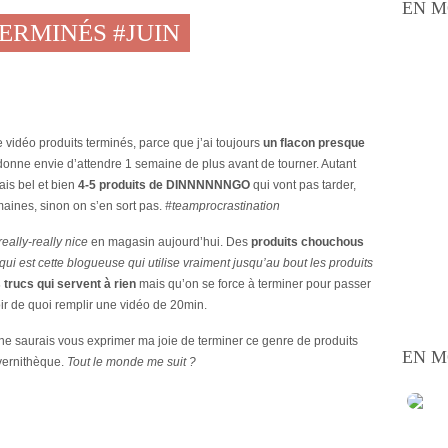
EN M
TERMINÉS #JUIN
e vidéo produits terminés, parce que j’ai toujours
un flacon presque
nne envie d’attendre 1 semaine de plus avant de tourner. Autant
is bel et bien
4-5 produits de DINNNNNNGO
qui vont pas tarder,
maines, sinon on s’en sort pas.
#teamprocrastination
really-really nice
en magasin aujourd’hui. Des
produits chouchous
(qui est cette blogueuse qui utilise vraiment jusqu’au bout les produits
 trucs qui servent à rien
mais qu’on se force à terminer pour passer
voir de quoi remplir une vidéo de 20min.
ne saurais vous exprimer ma joie de terminer ce genre de produits
EN M
ernithèque.
Tout le monde me suit ?