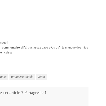
nnage !
 en commentaire
si j’ai pas assez bavé et/ou qu’il te manque des infos
 en caisse.
belle
produits terminés
video
 cet article ? Partagez-le !