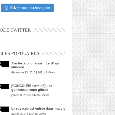
Suivez-nous sur Instagram
ODE TWITTER
CLES POPULAIRES
J’ai testé pour vous : Le Wrap
Minceur
décembre 13, 2013 | 267149 Views
[CONCOURS terminé] Les
gonzesses vous gâtent
janvier 8, 2013 | 147366 Views
La rosacée est entrée dans ma vie
avril 9, 2014 | 110455 Views