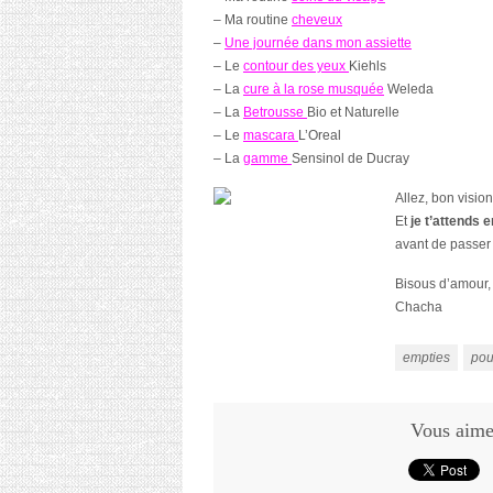
– Ma routine
cheveux
–
Une journée dans mon assiette
– Le
contour des yeux
Kiehls
– La
cure à la rose musquée
Weleda
– La
Betrousse
Bio et Naturelle
– Le
mascara
L’Oreal
– La
gamme
Sensinol de Ducray
Allez, bon visio
Et
je t’attends
avant de passer
Bisous d’amour,
Chacha
empties
pou
Vous aimez