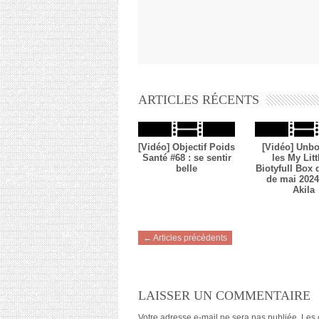
ARTICLES RÉCENTS
[Vidéo] Objectif Poids
[Vidéo] Unbo
Santé #68 : se sentir
les My Litt
belle
Biotyfull Box
de mai 2024 
Akila
← Articles précédents
LAISSER UN COMMENTAIRE
Votre adresse e-mail ne sera pas publiée.
Les 