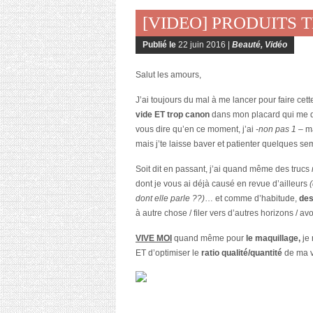
[VIDEO] PRODUITS 
Publié le
22 juin 2016 |
Beauté
,
Vidéo
Salut les amours,
J’ai toujours du mal à me lancer pour faire cett
vide ET trop canon
dans mon placard qui me do
vous dire qu’en ce moment, j’ai
-non pas 1 –
ma
mais j’te laisse baver et patienter quelques se
Soit dit en passant, j’ai quand même des trucs
dont je vous ai déjà causé en revue d’ailleurs
dont elle parle ??)
… et comme d’habitude,
des
à autre chose / filer vers d’autres horizons / a
VIVE MOI
quand même pour
le maquillage,
je 
ET d’optimiser le
ratio qualité/quantité
de ma v