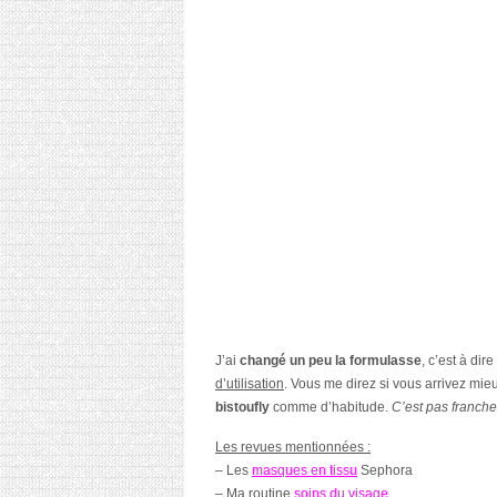
J’ai
changé un peu la formulasse
, c’est à dir
d’utilisation
. Vous me direz si vous arrivez mieu
bistoufly
comme d’habitude.
C’est pas franch
Les revues mentionnées :
– Les
masques en tissu
Sephora
– Ma routine
soins du visage