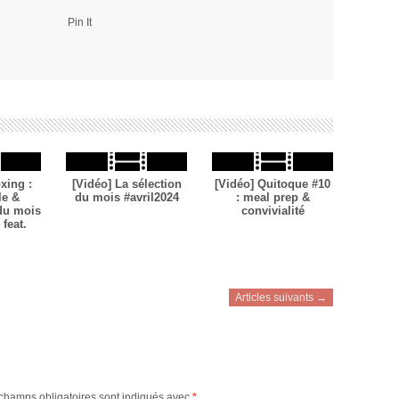
Pin It
xing :
[Vidéo] La sélection
[Vidéo] Quitoque #10
le &
du mois #avril2024
: meal prep &
 du mois
convivialité
feat.
Articles suivants →
champs obligatoires sont indiqués avec
*