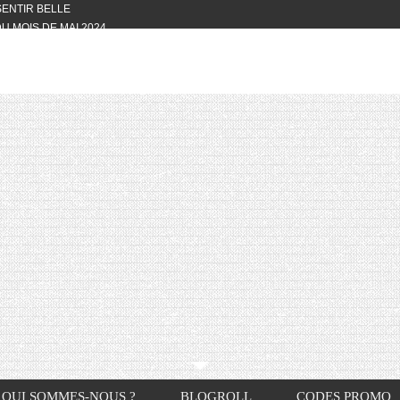
 SENTIR BELLE
U MOIS DE MAI 2024
OTYFULL BOX DU MOIS DE MAI 2024
24
NVIVIALITÉ
OTYFULL BOX DU MOIS D’AVRIL
VIS DES AUTRES, CE N’EST QUE LA
OTYFULL BOX DES MOIS DE
R2024
TES RISOTTO
QUI SOMMES-NOUS ?
BLOGROLL
CODES PROMO