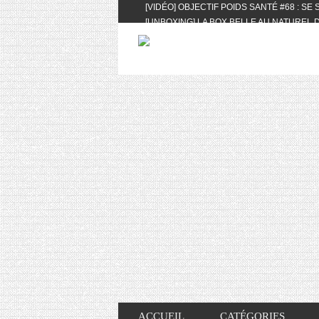
[VIDÉO] OBJECTIF POIDS SANTÉ #68 : SE
[UNBOXING] LA BOX BELLE AU NATUREL D
[VIDÉO] UNBOXING : LES MY LITTLE & BI
FEAT. AKILA
[VIDÉO] LA SÉLECTION DU MOIS #AVRIL20
[VIDÉO] QUITOQUE #10 : MEAL PREP & CO
[VIDÉO] UNBOXING : LES MY LITTLE & BI
2024 FEAT. AKILA
[VIDÉO] OBJECTIF POIDS SANTÉ #67 : L’A
VIE DES AUTRES
[VIDÉO] UNBOXING : LES MY LITTLE & BI
FÉVRIER ET MARS 2024 FEAT. AKILA
[VIDÉO] LA SÉLECTION DU MOIS #JANVIE
[VIDÉO] HELLOFRESH #34 : IDÉES RECET
ACCUEIL
CATÉGORIES