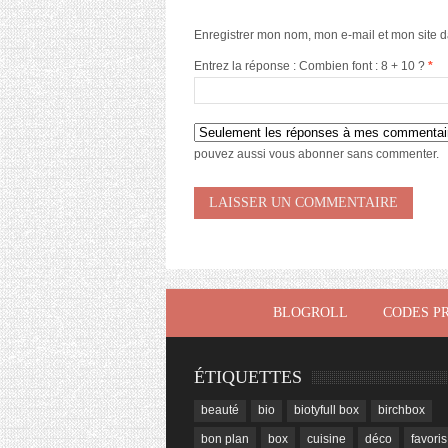
Enregistrer mon nom, mon e-mail et mon site 
Entrez la réponse : Combien font : 8 + 10 ?
*
pouvez aussi
vous abonner
sans commenter.
BLOGROLL
CODES P
ÉTIQUETTES
beauté
bio
biotyfull box
birchbox
bon plan
box
cuisine
déco
favoris