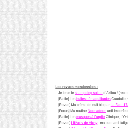
Les revues mentionnées :
– Je teste le
shampoing solide
d’Akilou ! (rece
– [Battle] Les
huiles démaquillantes
Caudalie, 
– [Revue] Ma crème de nuit bio par
La Fare 17
– [Focus] Ma routine
Normaderm
anti-imperfec
– [Battle] Les
masques à l’argile
Clinique, L’Oré
– [Revue]
LiftActiv de Vichy
: ma cure anti-fati