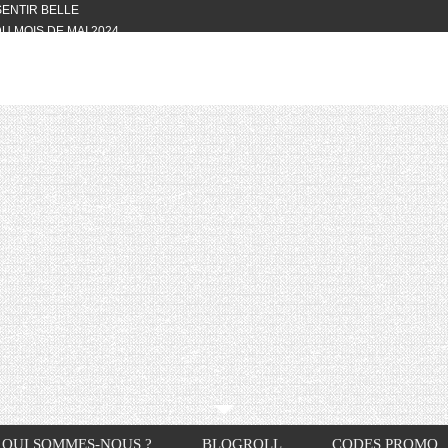
 SENTIR BELLE
U MOIS DE MAI 2024
OTYFULL BOX DU MOIS DE MAI 2024
24
NVIVIALITÉ
OTYFULL BOX DU MOIS D’AVRIL
VIS DES AUTRES, CE N’EST QUE LA
OTYFULL BOX DES MOIS DE
R2024
TES RISOTTO
QUI SOMMES-NOUS ?
BLOGROLL
CODES PROMO