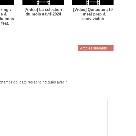
xing :
[Vidéo] La sélection
[Vidéo] Quitoque #10
le &
du mois #avril2024
: meal prep &
 du mois
convivialité
feat.
Articles suivants →
champs obligatoires sont indiqués avec
*