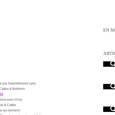
EN M
ARTI
tte par Naturellement Lyla)
Cattier & Biotherm
89
tions avec Vichy
al & Cattier
gue du moment !