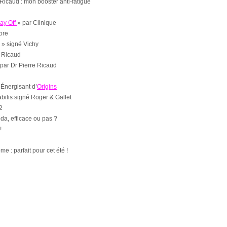
Ricaud : mon booster anti-fatigue
ay Off
» par Clinique
ore
 » signé Vichy
e Ricaud
par Dr Pierre Ricaud
Énergisant d’
Origins
abilis signé Roger & Gallet
2
a, efficace ou pas ?
!
e : parfait pour cet été !