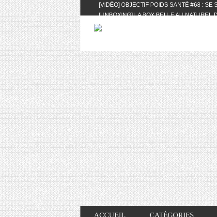
[VIDÉO] OBJECTIF POIDS SANTÉ #68 : SE
[UNBOXING] LA BOX BELLE AU NATUREL D
[VIDÉO] UNBOXING : LES MY LITTLE & BI
FEAT. AKILA
[VIDÉO] LA SÉLECTION DU MOIS #AVRIL20
[VIDÉO] QUITOQUE #10 : MEAL PREP & CO
[VIDÉO] UNBOXING : LES MY LITTLE & BI
2024 FEAT. AKILA
[VIDÉO] OBJECTIF POIDS SANTÉ #67 : L’A
VIE DES AUTRES
[VIDÉO] UNBOXING : LES MY LITTLE & BI
FÉVRIER ET MARS 2024 FEAT. AKILA
[VIDÉO] LA SÉLECTION DU MOIS #JANVIE
[VIDÉO] HELLOFRESH #34 : IDÉES RECET
ACCUEIL
CATÉGORIES