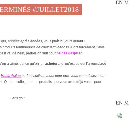
EN M
TERMINÉS #JUILLET2018
 qui,
années après années,
vous plaît toujours autant !
es produits
terminadoss de chez terminadoss
. Alors forcément, l’avis
 est validé hein, parfois on finit pour
ne pas gaspiller
.
qu’on a
aimé
, est-ce qu’on le
rachètera
, et qu’est-ce qui l’a
remplacé
s
Hauls Action
parlent suffisamment pour eux, vous connaissez mes
hi
. Que du culte, que des produits que vous avez déjà vus et pour
Let’s go !
EN M