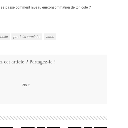
a se passe comment niveau
sur
consommation de ton côté ?
belle
produits terminés
video
 cet article ? Partagez-le !
Pin It