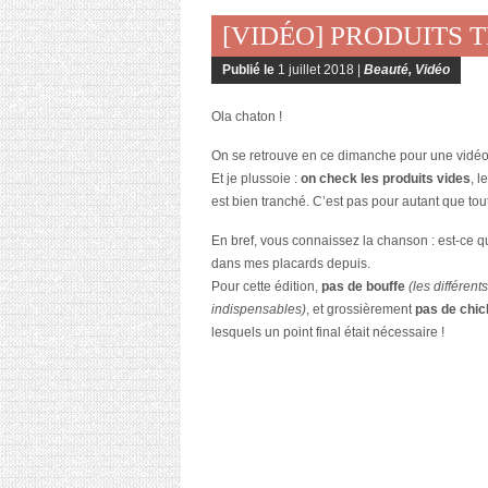
[VIDÉO] PRODUITS 
Publié le
1 juillet 2018 |
Beauté
,
Vidéo
Ola chaton !
On se retrouve en ce dimanche pour une vidéo
Et je plussoie :
on check les produits vides
, l
est bien tranché. C’est pas pour autant que tout
En bref, vous connaissez la chanson : est-ce 
dans mes placards depuis.
Pour cette édition,
pas de bouffe
(les différent
indispensables)
, et grossièrement
pas de chic
lesquels un point final était nécessaire !