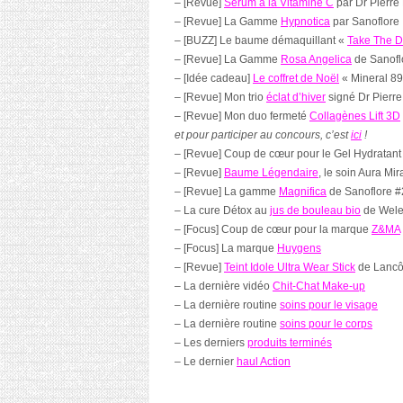
– [Revue]
Sérum à la Vitamine C
par Dr Pierre 
– [Revue] La Gamme
Hypnotica
par Sanoflore
– [BUZZ] Le baume démaquillant «
Take The D
– [Revue] La Gamme
Rosa Angelica
de Sanofl
– [Idée cadeau]
Le coffret de Noël
« Mineral 89
– [Revue] Mon trio
éclat d’hiver
signé Dr Pierr
– [Revue] Mon duo fermeté
Collagènes Lift 3D
et pour participer au concours, c’est
ici
!
– [Revue] Coup de cœur pour le Gel Hydratant 
– [Revue]
Baume Légendaire
, le soin Aura Mir
– [Revue] La gamme
Magnifica
de Sanoflore #
– La cure Détox au
jus de bouleau bio
de Weled
– [Focus] Coup de cœur pour la marque
Z&MA
– [Focus] La marque
Huygens
– [Revue]
Teint Idole Ultra Wear Stick
de Lancôm
– La dernière vidéo
Chit-Chat Make-up
– La dernière routine
soins pour le visage
– La dernière routine
soins pour le corps
– Les derniers
produits terminés
– Le dernier
haul Action