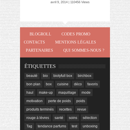
avril 9, 2014 | 110456 Views
BLOGROLL
CODES PROMO
CONTACTS
MENTIONS LÉGALES
PARTENAIRES
QUI SOMMES-NOUS ?
ÉTIQUETTES
beauté
bio
biotyfull box
birchbox
bon plan
box
cuisine
déco
favoris
haul
make-up
maquillage
mode
motivation
perte de poids
poids
produits terminés
recettes
revue
rouge à lèvres
santé
soins
sélection
Tag
tendance parfums
test
unboxing