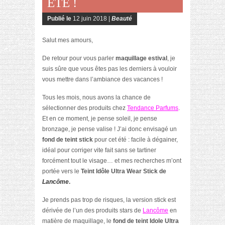
ÉTÉ !
Publié le
12 juin 2018 |
Beauté
Salut mes amours,
De retour pour vous parler
maquillage estival
, je
suis sûre que vous êtes pas les derniers à vouloir
vous mettre dans l’ambiance des vacances !
Tous les mois, nous avons la chance de
sélectionner des produits chez
Tendance Parfums
.
Et en ce moment, je pense soleil, je pense
bronzage, je pense valise ! J’ai donc envisagé un
fond de teint stick
pour cet été : facile à dégainer,
idéal pour corriger vite fait sans se tartiner
forcément tout le visage… et mes recherches m’ont
portée vers le
Teint Idôle Ultra Wear Stick de
Lancôme
.
Je prends pas trop de risques, la version stick est
dérivée de l’un des produits stars de
Lancôme
en
matière de maquillage, le
fond de teint Idole Ultra