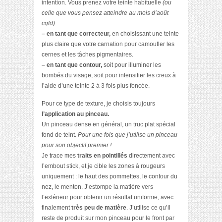
intention. Vous prenez votre teinte habituelle
(ou
celle que vous pensez atteindre au mois d’août
cqfd).
– en tant que correcteur,
en choisissant une teinte
plus claire que votre carnation pour camoufler les
cernes et les tâches pigmentaires.
– en tant que contour,
soit pour illuminer les
bombés du visage, soit pour intensifier les creux à
l’aide d’une teinte 2 à 3 fois plus foncée.
Pour ce type de texture, je choisis toujours
l’application au pinceau.
Un pinceau dense en général, un truc plat spécial
fond de teint.
Pour une fois que j’utilise un pinceau
pour son objectif premier !
Je trace mes
traits en pointillés
directement avec
l’embout stick, et je cible les zones à rougeurs
uniquement : le haut des pommettes, le contour du
nez, le menton. J’estompe la matière vers
l’extérieur pour obtenir un résultat uniforme, avec
finalement
très peu de matière
. J’utilise ce qu’il
reste de produit sur mon pinceau pour le front par