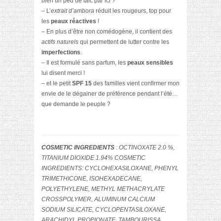
bien un peu de talc par ici ?
– L’
extrait d’ambora
réduit les rougeurs, top pour
les
peaux réactives
!
– En plus d’être non comédogène, il contient des
actifs naturels
qui permettent de lutter contre les
imperfections
.
– Il est formulé sans parfum, les
peaux sensibles
lui disent merci !
– et le petit
SPF 15
des familles vient confirmer mon
envie de le dégainer de préférence pendant l’été…
que demande le peuple ?
COSMETIC INGREDIENTS
: OCTINOXATE 2.0 %,
TITANIUM DIOXIDE 1.94% COSMETIC
INGREDIENTS: CYCLOHEXASILOXANE, PHENYL
TRIMETHICONE, ISOHEXADECANE,
POLYETHYLENE, METHYL METHACRYLATE
CROSSPOLYMER, ALUMINUM CALCIUM
SODIUM SILICATE, CYCLOPENTASILOXANE,
ARACHIDYL PROPIONATE, TAMBOURISSA