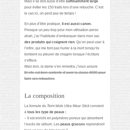
Mais il se doit aussi d’être
suffisamment large
pour éviter les 150 traits lors d’une retouche. C’est
le cas ici, on perd pas de temps !
En plus d’être pratique,
il est aussi canon.
Presque un peu trop pour mon utilisation perso
ahah, j’ai l’habitude d’embarquer dans mon sac
des produits qui craignent rien
. Qu’on peut user à
l’infini, qui me font pas hurler à la mort lorsqu’ils
tombent ou pleurer de chagrin lorsque l’écriture
s’efface.
Mais bon, la dame s’en remettra, j’vous assure.
Et elle est bien contente d’avoir la classe 8000 pour
faire ses retouches.
La composition
La formule du
Teint Idole Ultra Wear Stick
convient
à
tous les type de peaux :
– Il est enrichi en
polymères poreux
qui absorbent
l’excès de sébum. Les
peaux grasses
reprendront