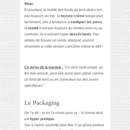
Wear.
Et pourtant, la réalité des fonds de teint stick n’est
pas toujours au top : la
texture crème
bouge plus
facilement, elle a tendance à
souligner les pores
,
la
matité
n’est pas toujours au rendez-vous ou au
contraire, ils s’avèrent hyper
desséchants
. Pas
simple de trouver un rendu adéquat, voyons
ensemble si cette version
Lancôme
relève le défi !
Ce qu’en dit la marque :
“Ce stick multi-usage, au
fini mat velouté, peut être aussi bien utilisé comme
un fond de teint ou en correcteur sur des zones
spécifiques.”
Le Packaging
On l’a dit
– et on l’a choisi pour ça –
le format stick
est
hyper pratique.
Sac à mains, pochette plus fine, il se glisse partout.