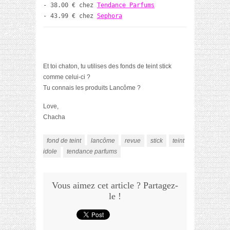
- 38.00 € chez 
Tendance Parfums
- 43.99 € chez 
Sephora
Et toi chaton, tu utilises des fonds de teint stick
comme celui-ci ?
Tu connais les produits Lancôme ?
Love,
Chacha
fond de teint
lancôme
revue
stick
teint
idole
tendance parfums
Vous aimez cet article ? Partagez-
le !