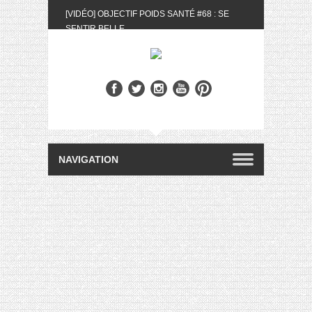
[VIDÉO] OBJECTIF POIDS SANTÉ #68 : SE
SENTIR BELLE
[UNBOXING] LA BOX BELLE AU NATUREL DU
MOIS DE MAI 2024
[VIDÉO] UNBOXING : LES MY LITTLE &
BIOTYFULL BOX DU MOIS DE MAI 2024 FEAT.
AKILA
[VIDÉO] LA SÉLECTION DU MOIS #AVRIL2024
[VIDÉO] QUITOQUE #10 : MEAL PREP &
CONVIVIALITÉ
[VIDÉO] UNBOXING : LES MY LITTLE &
BIOTYFULL BOX DU MOIS D’AVRIL 2024
FEAT. AKILA
[VIDÉO] OBJECTIF POIDS SANTÉ #67 : L’AVIS
DES AUTRES, CE N’EST QUE LA VIE DES
AUTRES
[VIDÉO] UNBOXING : LES MY LITTLE &
BIOTYFULL BOX DES MOIS DE FÉVRIER ET
MARS 2024 FEAT. AKILA
[VIDÉO] LA SÉLECTION DU MOIS
#JANVIER2024