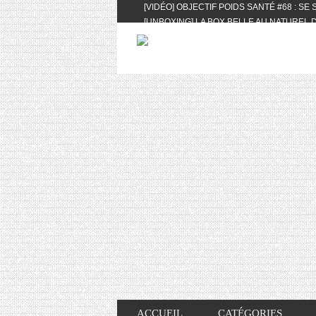
[VIDÉO] OBJECTIF POIDS SANTÉ #68 : SE
[UNBOXING] LA BOX BELLE AU NATUREL D
[VIDÉO] UNBOXING : LES MY LITTLE & BI
FEAT. AKILA
[VIDÉO] LA SÉLECTION DU MOIS #AVRIL20
[VIDÉO] QUITOQUE #10 : MEAL PREP & CO
[VIDÉO] UNBOXING : LES MY LITTLE & BI
2024 FEAT. AKILA
[VIDÉO] OBJECTIF POIDS SANTÉ #67 : L’A
VIE DES AUTRES
[VIDÉO] UNBOXING : LES MY LITTLE & BI
FÉVRIER ET MARS 2024 FEAT. AKILA
[VIDÉO] LA SÉLECTION DU MOIS #JANVIE
[VIDÉO] HELLOFRESH #34 : IDÉES RECET
ACCUEIL
CATÉGORIES