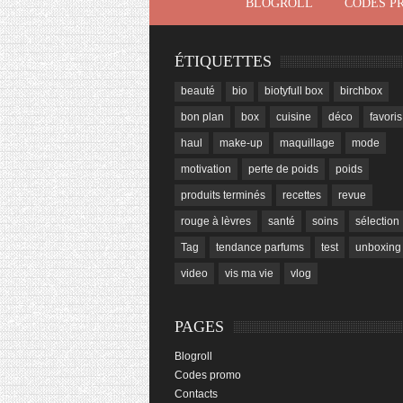
BLOGROLL
CODES P
ÉTIQUETTES
beauté
bio
biotyfull box
birchbox
bon plan
box
cuisine
déco
favoris
haul
make-up
maquillage
mode
motivation
perte de poids
poids
produits terminés
recettes
revue
rouge à lèvres
santé
soins
sélection
Tag
tendance parfums
test
unboxing
video
vis ma vie
vlog
PAGES
Blogroll
Codes promo
Contacts