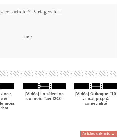
 cet article ? Partagez-le !
Pin It
xing :
[Vidéo] La sélection
[Vidéo] Quitoque #10
le &
du mois #avril2024
: meal prep &
 du mois
convivialité
feat.
Articles suivants →