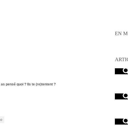
EN M
ARTI
 as pensé quoi ? Ils te (re)tentent ?
eo