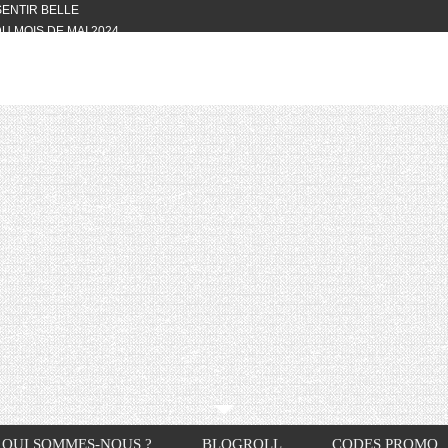
 SENTIR BELLE
U MOIS DE MAI 2024
OTYFULL BOX DU MOIS DE MAI 2024
24
NVIVIALITÉ
OTYFULL BOX DU MOIS D’AVRIL
VIS DES AUTRES, CE N’EST QUE LA
OTYFULL BOX DES MOIS DE
R2024
TES RISOTTO
QUI SOMMES-NOUS ?
BLOGROLL
CODES PROMO