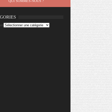
QUI SOMMES-NOUS ?
GORIES
ies