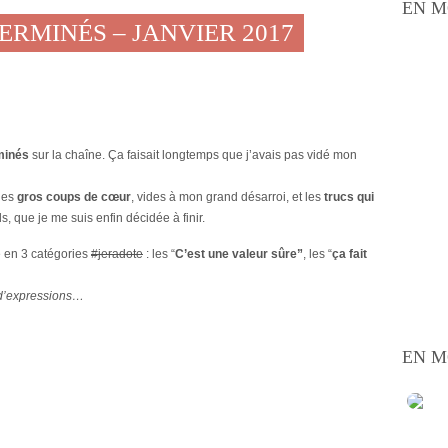
EN M
ERMINÉS – JANVIER 2017
minés
sur la chaîne. Ça faisait longtemps que j’avais pas vidé mon
les
gros coups de cœur
, vides à mon grand désarroi, et les
trucs qui
 que je me suis enfin décidée à finir.
é en 3 catégories
#jeradote
: les “
C’est une valeur sûre”
, les “
ça fait
 d’expressions…
EN M