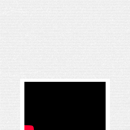
[VIDÉO] HELLOFRESH #34 : IDÉES
RECETTES RISOTTO