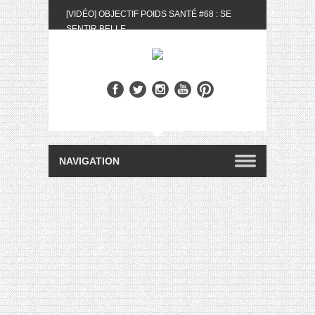
[VIDÉO] OBJECTIF POIDS SANTÉ #68 : SE
SENTIR BELLE
[UNBOXING] LA BOX BELLE AU NATUREL DU
MOIS DE MAI 2024
[VIDÉO] UNBOXING : LES MY LITTLE &
BIOTYFULL BOX DU MOIS DE MAI 2024 FEAT.
AKILA
[VIDÉO] LA SÉLECTION DU MOIS #AVRIL2024
[VIDÉO] QUITOQUE #10 : MEAL PREP &
CONVIVIALITÉ
[VIDÉO] UNBOXING : LES MY LITTLE &
BIOTYFULL BOX DU MOIS D’AVRIL 2024
FEAT. AKILA
[VIDÉO] OBJECTIF POIDS SANTÉ #67 : L’AVIS
DES AUTRES, CE N’EST QUE LA VIE DES
AUTRES
[VIDÉO] UNBOXING : LES MY LITTLE &
BIOTYFULL BOX DES MOIS DE FÉVRIER ET
MARS 2024 FEAT. AKILA
[VIDÉO] LA SÉLECTION DU MOIS
#JANVIER2024