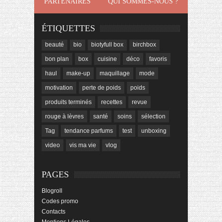
PARTENAIRES
QUI SOMMES-NOUS ?
ÉTIQUETTES
beauté
bio
biotyfull box
birchbox
bon plan
box
cuisine
déco
favoris
haul
make-up
maquillage
mode
motivation
perte de poids
poids
produits terminés
recettes
revue
rouge à lèvres
santé
soins
sélection
Tag
tendance parfums
test
unboxing
video
vis ma vie
vlog
PAGES
Blogroll
Codes promo
Contacts
Mentions Légales