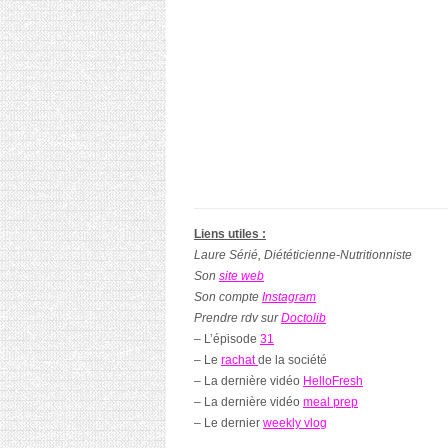
Liens utiles :
Laure Sérié, Diététicienne-Nutritionniste
Son
site web
Son compte
Instagram
Prendre rdv sur
Doctolib
– L’épisode
31
– Le
rachat
de la société
– La dernière vidéo
HelloFresh
– La dernière vidéo
meal prep
– Le dernier
weekly vlog