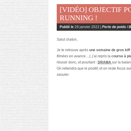
[VIDÉO] OBJECTIF P
RUNNING !
Publié le
29 janvier 2022 |
Perte de poids / 
Salut chaton,
Je te retrouve après
une semaine de gros kiff
filmées en avance…)
, j’ai repris la
course à pi
réussir donc, et pourtant :
DRAMA
sur la balan
On retiendra que le positif, et on reste focus sur 
saouler.