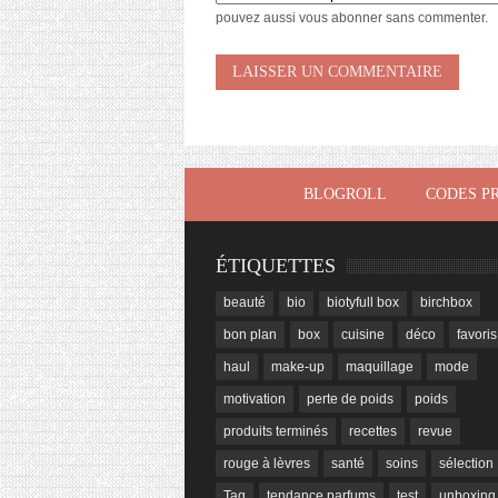
pouvez aussi
vous abonner
sans commenter.
BLOGROLL
CODES P
ÉTIQUETTES
beauté
bio
biotyfull box
birchbox
bon plan
box
cuisine
déco
favoris
haul
make-up
maquillage
mode
motivation
perte de poids
poids
produits terminés
recettes
revue
rouge à lèvres
santé
soins
sélection
Tag
tendance parfums
test
unboxing