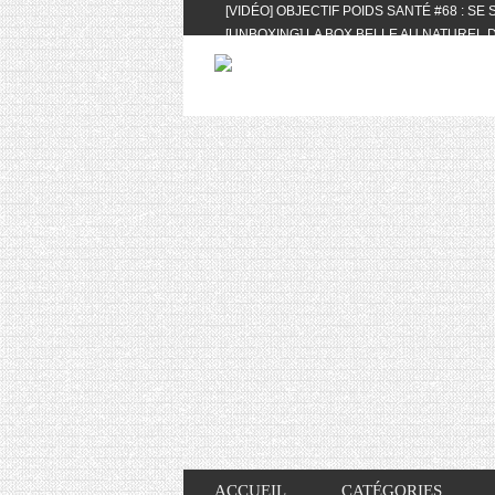
[VIDÉO] OBJECTIF POIDS SANTÉ #68 : SE
[UNBOXING] LA BOX BELLE AU NATUREL D
[VIDÉO] UNBOXING : LES MY LITTLE & BI
FEAT. AKILA
[VIDÉO] LA SÉLECTION DU MOIS #AVRIL20
[VIDÉO] QUITOQUE #10 : MEAL PREP & CO
[VIDÉO] UNBOXING : LES MY LITTLE & BI
2024 FEAT. AKILA
[VIDÉO] OBJECTIF POIDS SANTÉ #67 : L’A
VIE DES AUTRES
[VIDÉO] UNBOXING : LES MY LITTLE & BI
FÉVRIER ET MARS 2024 FEAT. AKILA
[VIDÉO] LA SÉLECTION DU MOIS #JANVIE
[VIDÉO] HELLOFRESH #34 : IDÉES RECET
ACCUEIL
CATÉGORIES