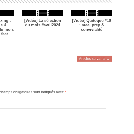
xing :
[Vidéo] La sélection
[Vidéo] Quitoque #10
le &
du mois #avril2024
: meal prep &
 du mois
convivialité
feat.
Articles suivants →
champs obligatoires sont indiqués avec
*