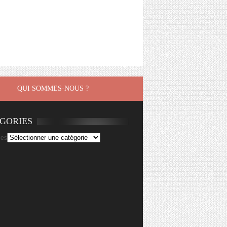
QUI SOMMES-NOUS ?
GORIES
ies