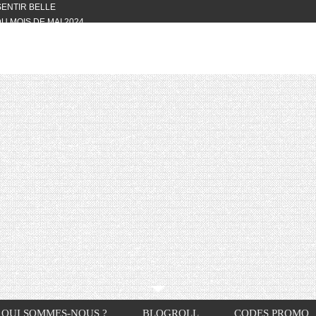
 SENTIR BELLE
U MOIS DE MAI 2024
OTYFULL BOX DU MOIS DE MAI 2024
24
NVIVIALITÉ
OTYFULL BOX DU MOIS D’AVRIL
VIS DES AUTRES, CE N’EST QUE LA
OTYFULL BOX DES MOIS DE
R2024
TES RISOTTO
QUI SOMMES-NOUS ?
BLOGROLL
CODES PROMO