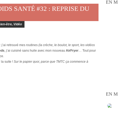
EN M
OIDS SANTÉ #32 : REPRISE DU
Bien-être
,
Vidéo
: j’ai retrouvé mes routines
(la crèche, le boulot, le sport, les vidéos
eds
, j’ai cuisiné sans huile avec mon nouveau
AirFryer
… Tout pour
ce.
la suite !
Sur le papier quoi, parce que TMTC ça commence à
EN M