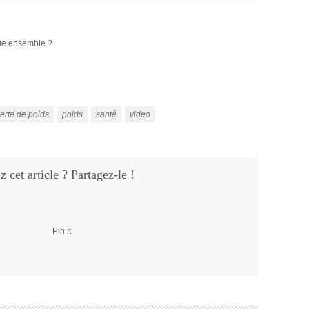
nue ensemble ?
erte de poids
poids
santé
video
 cet article ? Partagez-le !
Pin It