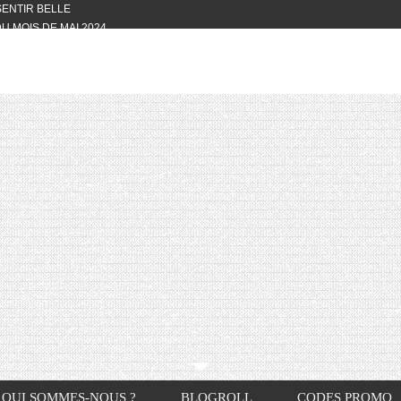
 SENTIR BELLE
U MOIS DE MAI 2024
OTYFULL BOX DU MOIS DE MAI 2024
24
NVIVIALITÉ
OTYFULL BOX DU MOIS D’AVRIL
VIS DES AUTRES, CE N’EST QUE LA
OTYFULL BOX DES MOIS DE
R2024
TES RISOTTO
QUI SOMMES-NOUS ?
BLOGROLL
CODES PROMO