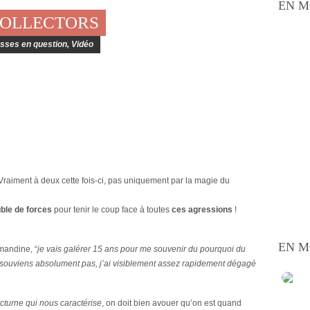
EN M
COLLECTORS
sses en question
,
Vidéo
 Vraiment à deux cette fois-ci, pas uniquement par la magie du
uble de forces
pour tenir le coup face à toutes
ces agressions
!
EN M
mandine, “
je vais galérer 15 ans pour me souvenir du pourquoi du
 souviens absolument pas, j’ai visiblement assez rapidement dégagé
cturne qui nous caractérise
, on doit bien avouer qu’on est quand