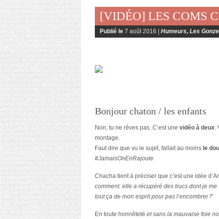
[VIDÉO] LES COMS 
Publié le
7 août 2016 |
Humeurs
,
Les Gonze
Bonjour chaton / les enfants
Non, tu ne rêves pas. C’est une
vidéo à deux
.
montage.
Faut dire que vu le sujet, fallait au moins
le do
#
JamaisOnEnRajoute
Chacha tient à préciser que c’est une idée d’A
comment. elle a récupéré des trucs dont je me
tout ça de mon esprit pour pas l’encombrer !
”
En toute honnêteté
et sans la mauvaise foie no