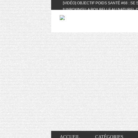
[VIDÉO] OBJECTIF POIDS SANTÉ #68 : SE
[UNBOXING] LA BOX BELLE AU NATUREL D
[VIDÉO] UNBOXING : LES MY LITTLE & BI
FEAT. AKILA
[VIDÉO] LA SÉLECTION DU MOIS #AVRIL20
[VIDÉO] QUITOQUE #10 : MEAL PREP & CO
[VIDÉO] UNBOXING : LES MY LITTLE & BI
2024 FEAT. AKILA
[VIDÉO] OBJECTIF POIDS SANTÉ #67 : L’A
VIE DES AUTRES
[VIDÉO] UNBOXING : LES MY LITTLE & BI
FÉVRIER ET MARS 2024 FEAT. AKILA
[VIDÉO] LA SÉLECTION DU MOIS #JANVIE
[VIDÉO] HELLOFRESH #34 : IDÉES RECET
ACCUEIL
CATÉGORIES