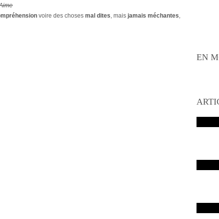
Aime
compréhension
voire des choses
mal dites
, mais
jamais méchantes
,
EN M
ARTI