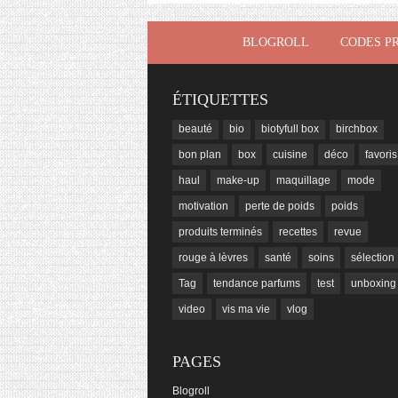
BLOGROLL
CODES P
ÉTIQUETTES
beauté
bio
biotyfull box
birchbox
bon plan
box
cuisine
déco
favoris
haul
make-up
maquillage
mode
motivation
perte de poids
poids
produits terminés
recettes
revue
rouge à lèvres
santé
soins
sélection
Tag
tendance parfums
test
unboxing
video
vis ma vie
vlog
PAGES
Blogroll