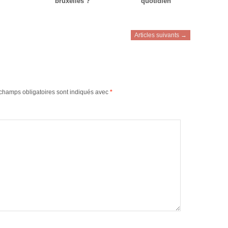
bruxelles ?
quotidien
Articles suivants →
champs obligatoires sont indiqués avec
*