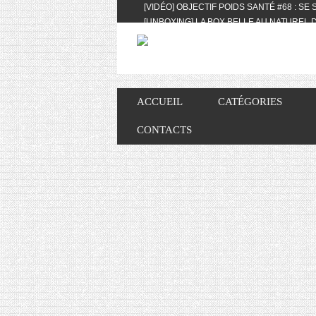
[VIDÉO] OBJECTIF POIDS SANTÉ #68 : SE
[UNBOXING] LA BOX BELLE AU NATUREL D
[VIDÉO] UNBOXING : LES MY LITTLE & BI
FEAT. AKILA
[VIDÉO] LA SÉLECTION DU MOIS #AVRIL20
[VIDÉO] QUITOQUE #10 : MEAL PREP & CO
[VIDÉO] UNBOXING : LES MY LITTLE & BI
ACCUEIL
CATÉGORIES
2024 FEAT. AKILA
[VIDÉO] OBJECTIF POIDS SANTÉ #67 : L’A
CONTACTS
VIE DES AUTRES
[VIDÉO] UNBOXING : LES MY LITTLE & BI
FÉVRIER ET MARS 2024 FEAT. AKILA
[VIDÉO] LA SÉLECTION DU MOIS #JANVIE
[VIDÉO] HELLOFRESH #34 : IDÉES RECET