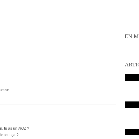
EN M
ARTI
sesse
on, tu as un
NOZ
?
e tout ça ?