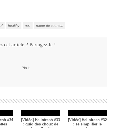
ul
healthy
noz
retour de courses
 cet article ? Partagez-le !
Pin It
resh #34
[Vidéo] Hellofresh #33
[Vidéo] Hellofresh #32
ettes
: quid des choux de
: se simplifier le