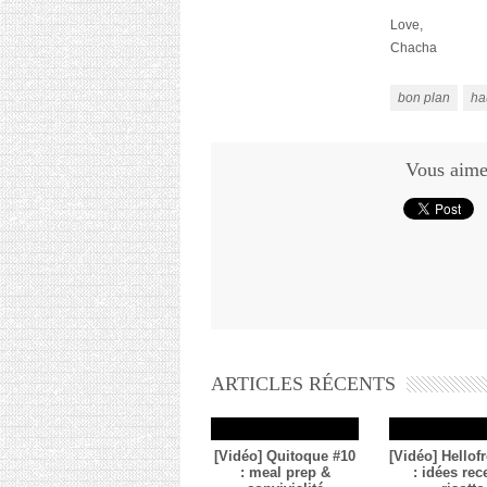
Love,
Chacha
bon plan
ha
Vous aimez
ARTICLES RÉCENTS
[Vidéo] Quitoque #10
[Vidéo] Hellof
: meal prep &
: idées rec