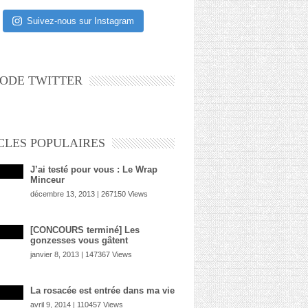
Suivez-nous sur Instagram
ODE TWITTER
CLES POPULAIRES
J’ai testé pour vous : Le Wrap
Minceur
décembre 13, 2013 | 267150 Views
[CONCOURS terminé] Les
gonzesses vous gâtent
janvier 8, 2013 | 147367 Views
La rosacée est entrée dans ma vie
avril 9, 2014 | 110457 Views