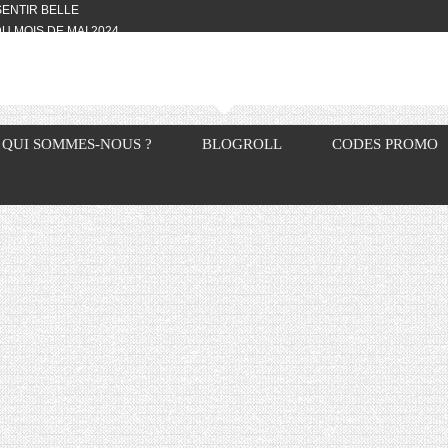
 SENTIR BELLE
U MOIS DE MAI 2024
OTYFULL BOX DU MOIS DE MAI 2024
24
NVIVIALITÉ
OTYFULL BOX DU MOIS D’AVRIL
QUI SOMMES-NOUS ?
BLOGROLL
CODES PROMO
VIS DES AUTRES, CE N’EST QUE LA
OTYFULL BOX DES MOIS DE
R2024
TES RISOTTO