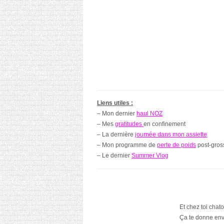
Liens utiles :
– Mon dernier
haul NOZ
– Mes
gratitudes
en confinement
– La dernière
journée dans mon assiette
– Mon programme de
perte de poids
post-gros
– Le dernier
Summer Vlog
Et chez toi chat
Ça te donne envi