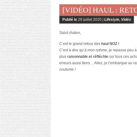
[VIDÉO] HAUL : RE
Publié le
29 juillet 2020 |
Lifestyle
,
Vidéo
Salut chaton,
C’est le grand retour des
haul NOZ !
C’est à dire qu’
à mon rythme
, je repasse peu à
plus
raisonnable et réfléchie
sur tous ces achat
erreurs aussi tiens… Allez, je t’embarque au r
coutume !