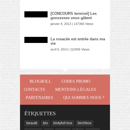
[CONCOURS terminé] Les
gonzesses vous gâtent
janvier 8, 2013 | 147366 Views
La rosacée est entrée dans ma
vie
avril 9, 2014 | 110456 Views
BLOGROLL
CODES PROMO
CONTACTS
MENTIONS LÉGALES
PARTENAIRES
QUI SOMMES-NOUS ?
ÉTIQUETTES
beauté
bio
biotyfull box
birchbox