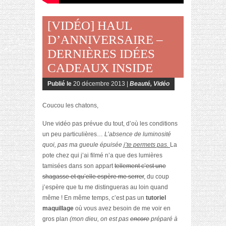
[VIDÉO] HAUL
D’ANNIVERSAIRE –
DERNIÈRES IDÉES
CADEAUX INSIDE
Publié le
20 décembre 2013 |
Beauté
,
Vidéo
Coucou les chatons,
Une vidéo pas prévue du tout, d’où les conditions
un peu particulières…
L’absence de luminosité
quoi, pas ma gueule épuisée
j’te permets pas.
La
pote chez qui j’ai filmé n’a que des lumières
tamisées dans son appart
tellement c’est une
shagasse et qu’elle espère me serrer
, du coup
j’espère que tu me distingueras au loin quand
même ! En même temps, c’est pas un
tutoriel
maquillage
où vous avez besoin de me voir en
gros plan
(mon dieu, on est pas
encore
préparé à