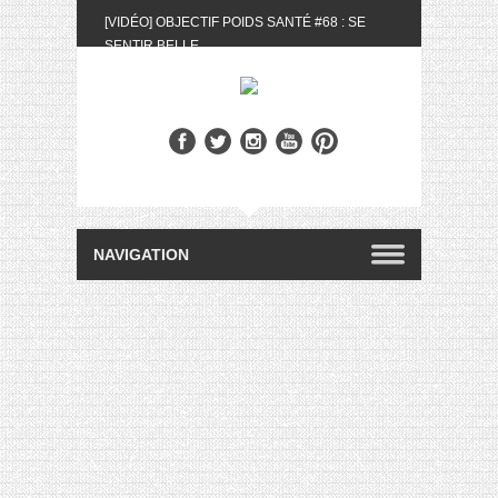
[VIDÉO] OBJECTIF POIDS SANTÉ #68 : SE
SENTIR BELLE
[UNBOXING] LA BOX BELLE AU NATUREL DU
MOIS DE MAI 2024
[VIDÉO] UNBOXING : LES MY LITTLE &
BIOTYFULL BOX DU MOIS DE MAI 2024 FEAT.
AKILA
[VIDÉO] LA SÉLECTION DU MOIS #AVRIL2024
[VIDÉO] QUITOQUE #10 : MEAL PREP &
CONVIVIALITÉ
[VIDÉO] UNBOXING : LES MY LITTLE &
BIOTYFULL BOX DU MOIS D’AVRIL 2024
FEAT. AKILA
[VIDÉO] OBJECTIF POIDS SANTÉ #67 : L’AVIS
DES AUTRES, CE N’EST QUE LA VIE DES
AUTRES
[VIDÉO] UNBOXING : LES MY LITTLE &
BIOTYFULL BOX DES MOIS DE FÉVRIER ET
MARS 2024 FEAT. AKILA
[VIDÉO] LA SÉLECTION DU MOIS
#JANVIER2024