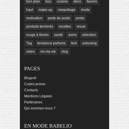
bon plan
box
cuisine
déco
favoris
haul
make-up
maquillage
mode
motivation
perte de poids
poids
produits terminés
recettes
revue
rouge à lèvres
santé
soins
sélection
Tag
tendance parfums
test
unboxing
video
vis ma vie
vlog
PAGES
Blogroll
Codes promo
Contacts
Mentions Légales
Partenaires
Qui sommes-nous ?
EN MODE BABELIO