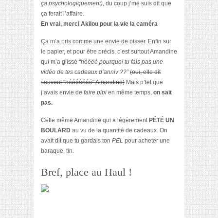
ça psychologiquement)
, du coup j’me suis dit que
ça ferait l’affaire.
En vrai, merci Akilou pour
la vie
la caméra
Ça m’a pris comme une envie de pisser
. Enfin sur
le papier, et pour être précis, c’est surtout Amandine
qui m’a glissé
“héééé pourquoi tu fais pas une
vidéo de tes cadeaux d’anniv ??”
(oui, elle dit
souvent “hééééééé” Amandine)
Mais p’tet que
j’avais envie de
faire pipi
en même temps,
on sait
pas.
Cette même Amandine qui a légèrement
PÉTÉ UN
BOULARD
au vu de la quantité de cadeaux. On
avait dit que tu gardais ton
PEL
pour acheter une
baraque, tin.
Bref, place au Haul !