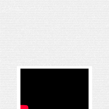
[VIDÉO] HELLOFRESH #34 : IDÉES
RECETTES RISOTTO