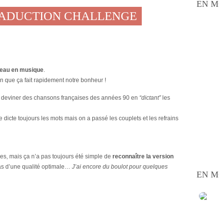
EN M
RADUCTION CHALLENGE
veau en musique
.
ien que ça fait rapidement notre bonheur !
t deviner des chansons françaises des années 90 en
“dictant”
les
dicte toujours les mots mais on a passé les couplets et les refrains
es, mais ça n’a pas toujours été simple de
reconnaître la version
pas d’une qualité optimale…
J’ai encore du boulot pour quelques
EN M