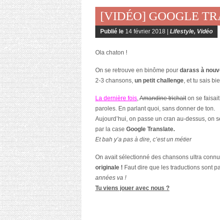
[VIDÉO] GOOGLE T
Publié le
14 février 2018 |
Lifestyle
,
Vidéo
Ola chaton !
On se retrouve en binôme pour
darass à nou
2-3 chansons,
un petit challenge
, et tu sais b
La dernière fois
,
Amandine trichait
on se faisai
paroles. En parlant quoi, sans donner de ton.
Aujourd’hui, on passe un cran au-dessus, on se 
par la case
Google Translate.
Et bah y’a pas à dire, c’est un métier
On avait sélectionné des chansons ultra connu
originale !
Faut dire que les traductions sont 
années va !
Tu viens jouer avec nous ?