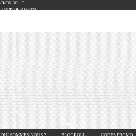
 SENTIR BELLE
U MOIS DE MAI 2024
OTYFULL BOX DU MOIS DE MAI 2024
24
NVIVIALITÉ
OTYFULL BOX DU MOIS D’AVRIL
VIS DES AUTRES, CE N’EST QUE LA
OTYFULL BOX DES MOIS DE
R2024
TES RISOTTO
QUI SOMMES-NOUS ?
BLOGROLL
CODES PROMO