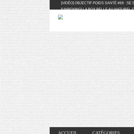
[VIDÉO] OBJECTIF POIDS SANTÉ #68 : SE
[UNBOXING] LA BOX BELLE AU NATUREL D
[VIDÉO] UNBOXING : LES MY LITTLE & BI
FEAT. AKILA
[VIDÉO] LA SÉLECTION DU MOIS #AVRIL20
[VIDÉO] QUITOQUE #10 : MEAL PREP & CO
[VIDÉO] UNBOXING : LES MY LITTLE & BI
2024 FEAT. AKILA
[VIDÉO] OBJECTIF POIDS SANTÉ #67 : L’A
VIE DES AUTRES
[VIDÉO] UNBOXING : LES MY LITTLE & BI
FÉVRIER ET MARS 2024 FEAT. AKILA
[VIDÉO] LA SÉLECTION DU MOIS #JANVIE
[VIDÉO] HELLOFRESH #34 : IDÉES RECET
ACCUEIL
CATÉGORIES