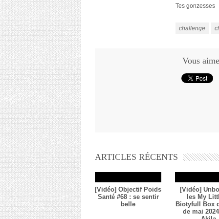
Tes gonzesses
challenge
c
Vous aimez
ARTICLES RÉCENTS
[Vidéo] Objectif Poids
[Vidéo] Unbo
Santé #68 : se sentir
les My Litt
belle
Biotyfull Box
de mai 2024 
Akila