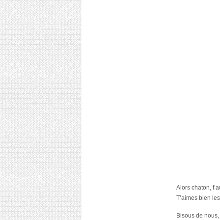
Alors chaton, t’
T’aimes bien le
Bisous de nous,