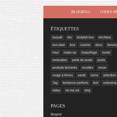
BLOGROLL
CODES P
ÉTIQUETTES
beauté
bio
biotyfull box
birchbox
bon plan
box
cuisine
déco
favoris
haul
make-up
maquillage
mode
motivation
perte de poids
poids
produits terminés
recettes
revue
rouge à lèvres
santé
soins
sélection
Tag
tendance parfums
test
unboxing
video
vis ma vie
vlog
PAGES
Blogroll