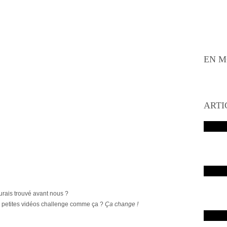
EN M
ARTI
aurais trouvé avant nous ?
s petites vidéos challenge comme ça ?
Ça change !