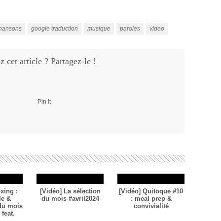
hansons
google traduction
musique
paroles
video
 cet article ? Partagez-le !
Pin It
xing :
[Vidéo] La sélection
[Vidéo] Quitoque #10
le &
du mois #avril2024
: meal prep &
 du mois
convivialité
feat.