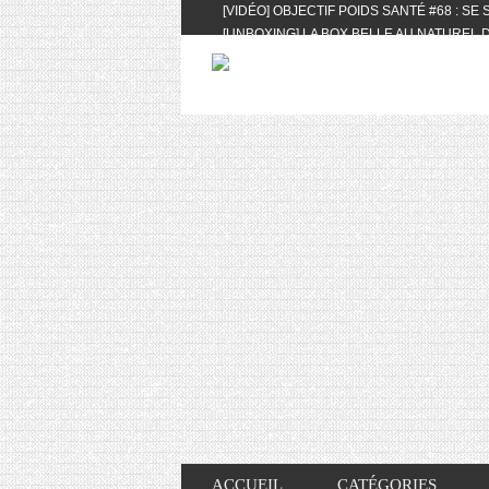
[VIDÉO] OBJECTIF POIDS SANTÉ #68 : SE
[UNBOXING] LA BOX BELLE AU NATUREL D
[VIDÉO] UNBOXING : LES MY LITTLE & BI
FEAT. AKILA
[VIDÉO] LA SÉLECTION DU MOIS #AVRIL20
[VIDÉO] QUITOQUE #10 : MEAL PREP & CO
[VIDÉO] UNBOXING : LES MY LITTLE & BI
2024 FEAT. AKILA
[VIDÉO] OBJECTIF POIDS SANTÉ #67 : L’A
VIE DES AUTRES
[VIDÉO] UNBOXING : LES MY LITTLE & BI
FÉVRIER ET MARS 2024 FEAT. AKILA
[VIDÉO] LA SÉLECTION DU MOIS #JANVIE
[VIDÉO] HELLOFRESH #34 : IDÉES RECET
ACCUEIL
CATÉGORIES