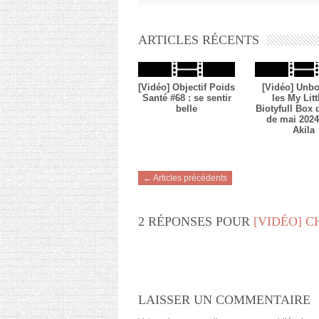
ARTICLES RÉCENTS
[Vidéo] Objectif Poids
[Vidéo] Unbo
Santé #68 : se sentir
les My Litt
belle
Biotyfull Box
de mai 2024 
Akila
← Articles précédents
2 RÉPONSES POUR
[VIDÉO] C
LAISSER UN COMMENTAIRE