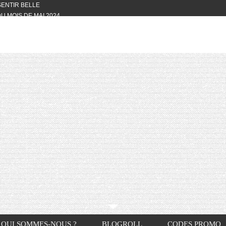
 SENTIR BELLE
U MOIS DE MAI 2024
OTYFULL BOX DU MOIS DE MAI 2024
24
NVIVIALITÉ
OTYFULL BOX DU MOIS D’AVRIL
VIS DES AUTRES, CE N’EST QUE LA
OTYFULL BOX DES MOIS DE
R2024
TES RISOTTO
QUI SOMMES-NOUS ?
BLOGROLL
CODES PROMO