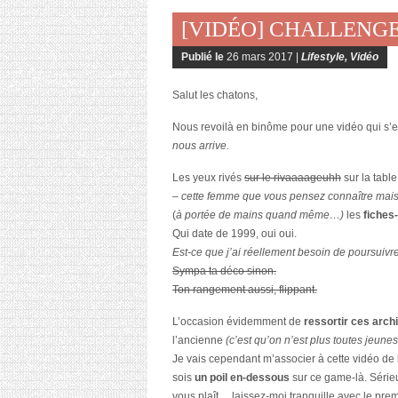
[VIDÉO] CHALLENGE
Publié le
26 mars 2017 |
Lifestyle
,
Vidéo
Salut les chatons,
Nous revoilà en binôme pour une vidéo qui s’
nous arrive.
Les yeux rivés
sur le rivaaaageuhh
sur la tabl
– cette femme que vous pensez connaître mais 
(
à portée de mains quand même…)
les
fiches
Qui date de 1999, oui oui.
Est-ce que j’ai réellement besoin de poursuivre 
Sympa ta déco sinon.
Ton rangement aussi, flippant.
L’occasion évidemment de
ressortir ces arch
l’ancienne
(c’est qu’on n’est plus toutes jeune
Je vais cependant m’associer à cette vidéo de l
sois
un poil en-dessous
sur ce game-là. Sérieu
vous plaît… laissez-moi tranquille avec le prem