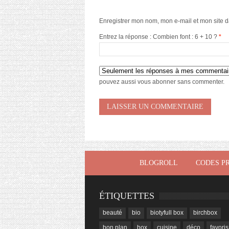
Enregistrer mon nom, mon e-mail et mon site 
Entrez la réponse : Combien font : 6 + 10 ?
*
pouvez aussi
vous abonner
sans commenter.
BLOGROLL
CODES P
ÉTIQUETTES
beauté
bio
biotyfull box
birchbox
bon plan
box
cuisine
déco
favoris