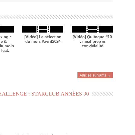
xing :
[Vidéo] La sélection
[Vidéo] Quitoque #10
le &
du mois #avril2024
: meal prep &
 du mois
convivialité
feat.
Articles suivants →
HALLENGE : STARCLUB ANNÉES 90