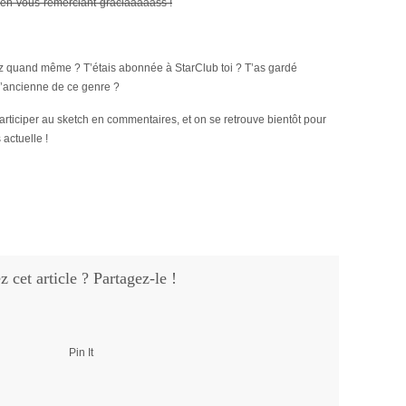
en-vous-remerciant-graciaaaaass !
 quand même ? T’étais abonnée à StarClub toi ? T’as gardé
 l’ancienne de ce genre ?
articiper au sketch en commentaires, et on se retrouve bientôt pour
 actuelle !
 cet article ? Partagez-le !
Pin It