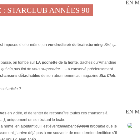
EN M
 : STARCLUB ANNÉES 90
est imposée d’elle-même, un
vendredi soir de brainstorming
.
Sisi, ça
e basse, on tombe sur
LA pochette de la honte
. Sachez qu’Amandine
qui n’a pas fini de vous surprendre… –
a conservé précieusement
-chansons détachables
de son abonnement au magazine
StarClub
.
cet article ?
EN M
ives
en vidéo, et de tenter de reconnaître toutes ces chansons à
s…)
, uniquement en se récitant le texte.
a honte, en ajoutant qu’il est
éventuellement
évident
probable
que je
sement, j’arrive déjà pas à me souvenir de mon dernier dentifrice s’il
ier opus d’
Alan Théo
.