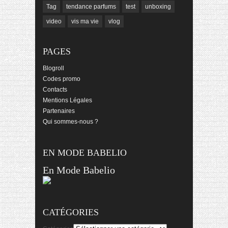
Tag
tendance parfums
test
unboxing
video
vis ma vie
vlog
PAGES
Blogroll
Codes promo
Contacts
Mentions Légales
Partenaires
Qui sommes-nous ?
EN MODE BABELIO
En Mode Babelio
CATÉGORIES