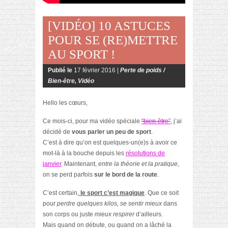
[VIDÉO] 10 ASTUCES
POUR SE (RE)METTRE
AU SPORT !
Publié le
17 février 2016 |
Perte de poids /
Bien-être
,
Vidéo
Hello les cœurs,
Ce mois-ci, pour ma vidéo spéciale
“bien-être”
, j’ai
décidé de
vous parler un peu de sport
.
C’est à dire qu’on est quelques-un(e)s à avoir ce
mot-là à la bouche depuis les
résolutions de
janvier
. Maintenant,
entre la théorie et la pratique,
on se perd parfois
sur le bord de la route
.
C’est certain,
le sport c’est magique
. Que ce soit
pour
perdre quelques kilos,
se sentir mieux
dans
son corps ou juste
mieux respirer
d’ailleurs.
Mais quand on débute, ou quand on a lâché la