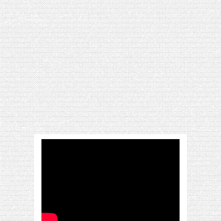
[VIDÉO] HELLOFRESH #34 : IDÉES
RECETTES RISOTTO