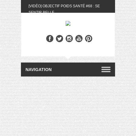
[VIDÉO] OBJECTIF POIDS SANTÉ #68 : SE
SENTIR BELLE
[UNBOXING] LA BOX BELLE AU NATUREL DU
MOIS DE MAI 2024
[VIDÉO] UNBOXING : LES MY LITTLE &
BIOTYFULL BOX DU MOIS DE MAI 2024 FEAT.
AKILA
[VIDÉO] LA SÉLECTION DU MOIS #AVRIL2024
[VIDÉO] QUITOQUE #10 : MEAL PREP &
CONVIVIALITÉ
[VIDÉO] UNBOXING : LES MY LITTLE &
BIOTYFULL BOX DU MOIS D’AVRIL 2024
FEAT. AKILA
[VIDÉO] OBJECTIF POIDS SANTÉ #67 : L’AVIS
DES AUTRES, CE N’EST QUE LA VIE DES
AUTRES
[VIDÉO] UNBOXING : LES MY LITTLE &
BIOTYFULL BOX DES MOIS DE FÉVRIER ET
MARS 2024 FEAT. AKILA
[VIDÉO] LA SÉLECTION DU MOIS
#JANVIER2024