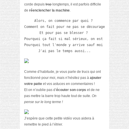
corde depuis
trop
longtemps, il est parfois difficile
de
réenclencher la machine
.
Alors, on commence par quoi ? 

Comment on fait pour ne pas se décourager après 1 se
Et pour pas se blesser ? 

Pourquoi ça fait si mal sérieux, on est pas mieux da
Pourquoi tout l'monde y arrive sauf moi ? 

J'ai pas le temps aussi...
Comme d’habitude, je vous parle de trucs qui ont
fonctionné pour moi, mais n’hésitez pas à
ajouter
votre patte
et vos astuces en commentaires !
Et on n’oublie pas d’
écouter son corps
et de ne
pas mettre la barre trop haute tout de suite.
On
pense sur le long terme !
J’espère que cette petite vidéo vous aidera à
remettre le pied à l’étrier.