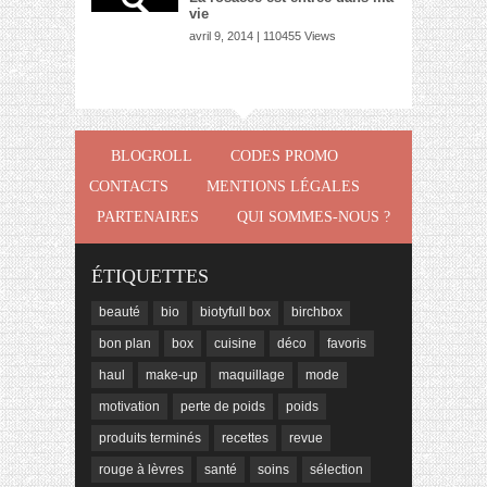
vie
avril 9, 2014 | 110455 Views
BLOGROLL
CODES PROMO
CONTACTS
MENTIONS LÉGALES
PARTENAIRES
QUI SOMMES-NOUS ?
ÉTIQUETTES
beauté
bio
biotyfull box
birchbox
bon plan
box
cuisine
déco
favoris
haul
make-up
maquillage
mode
motivation
perte de poids
poids
produits terminés
recettes
revue
rouge à lèvres
santé
soins
sélection