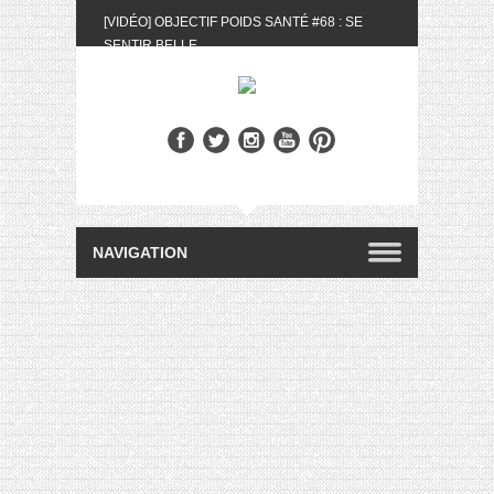
[VIDÉO] OBJECTIF POIDS SANTÉ #68 : SE
SENTIR BELLE
[UNBOXING] LA BOX BELLE AU NATUREL DU
MOIS DE MAI 2024
[VIDÉO] UNBOXING : LES MY LITTLE &
BIOTYFULL BOX DU MOIS DE MAI 2024 FEAT.
AKILA
[VIDÉO] LA SÉLECTION DU MOIS #AVRIL2024
[VIDÉO] QUITOQUE #10 : MEAL PREP &
CONVIVIALITÉ
[VIDÉO] UNBOXING : LES MY LITTLE &
BIOTYFULL BOX DU MOIS D’AVRIL 2024
FEAT. AKILA
[VIDÉO] OBJECTIF POIDS SANTÉ #67 : L’AVIS
DES AUTRES, CE N’EST QUE LA VIE DES
AUTRES
[VIDÉO] UNBOXING : LES MY LITTLE &
BIOTYFULL BOX DES MOIS DE FÉVRIER ET
MARS 2024 FEAT. AKILA
[VIDÉO] LA SÉLECTION DU MOIS
#JANVIER2024