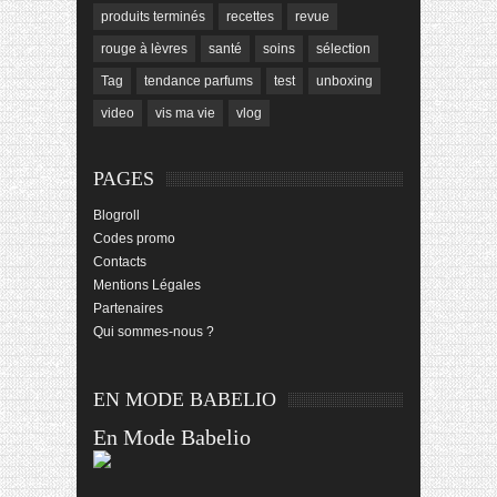
produits terminés
recettes
revue
rouge à lèvres
santé
soins
sélection
Tag
tendance parfums
test
unboxing
video
vis ma vie
vlog
PAGES
Blogroll
Codes promo
Contacts
Mentions Légales
Partenaires
Qui sommes-nous ?
EN MODE BABELIO
En Mode Babelio