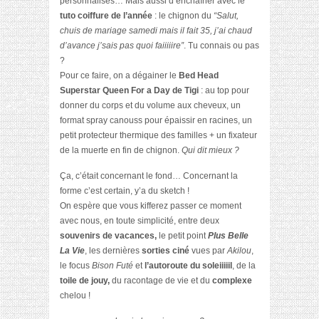
personnalisés… Mais aussi d’enchaîner avec le
tuto coiffure de l’année
: le chignon du
“Salut,
chuis de mariage samedi mais il fait 35, j’ai chaud
d’avance j’sais pas quoi faiiiiire”
. Tu connais ou pas
?
Pour ce faire, on a dégainer le
Bed Head
Superstar Queen For a Day de Tigi
: au top pour
donner du corps et du volume aux cheveux, un
format spray canouss pour épaissir en racines, un
petit protecteur thermique des familles + un fixateur
de la muerte en fin de chignon.
Qui dit mieux ?
Ça, c’était concernant le fond… Concernant la
forme c’est certain, y’a du sketch !
On espère que vous kifferez passer ce moment
avec nous, en toute simplicité, entre deux
souvenirs de vacances,
le petit point
Plus Belle
La Vie
, les dernières
sorties ciné
vues par
Akilou
,
le focus
Bison Futé
et
l’autoroute du soleiiiiil
, de la
toile de jouy,
du racontage de vie et du
complexe
chelou !