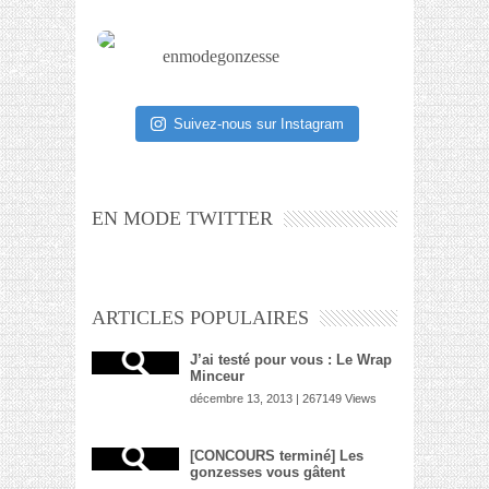
enmodegonzesse
Suivez-nous sur Instagram
EN MODE TWITTER
ARTICLES POPULAIRES
J’ai testé pour vous : Le Wrap
Minceur
décembre 13, 2013 | 267149 Views
[CONCOURS terminé] Les
gonzesses vous gâtent