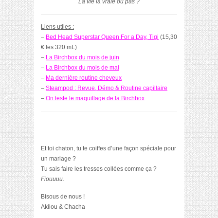
La vie la vraie ou pas ?
Liens utiles :
–
Bed Head Superstar Queen For a Day, Tigi
(
15,30
€ les 320 mL
)
–
La Birchbox du mois de juin
–
La Birchbox du mois de mai
–
Ma dernière routine cheveux
–
Steampod : Revue, Démo & Routine capillaire
–
On teste le maquillage de la Birchbox
Et toi chaton, tu te coiffes d’une façon spéciale pour
un mariage ?
Tu sais faire les tresses collées comme ça ?
Fiouuuu.
Bisous de nous !
Akilou & Chacha