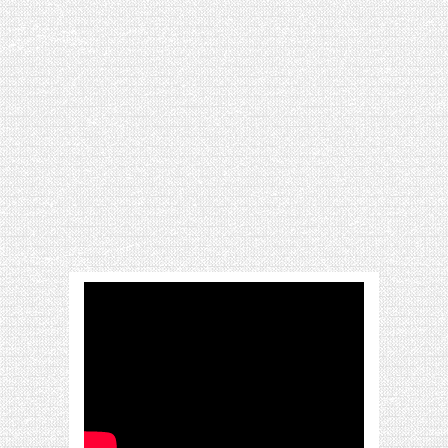
[VIDÉO] HELLOFRESH #34 : IDÉES
RECETTES RISOTTO