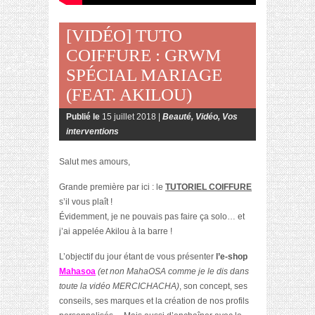
[VIDÉO] TUTO
COIFFURE : GRWM
SPÉCIAL MARIAGE
(FEAT. AKILOU)
Publié le
15 juillet 2018 |
Beauté
,
Vidéo
,
Vos
interventions
Salut mes amours,
Grande première par ici : le
TUTORIEL COIFFURE
s’il vous plaît !
Évidemment, je ne pouvais pas faire ça solo… et
j’ai appelée Akilou à la barre !
L’objectif du jour étant de vous présenter
l’e-shop
Mahasoa
(et non MahaOSA comme je le dis dans
toute la vidéo MERCICHACHA)
, son concept, ses
conseils, ses marques et la création de nos profils