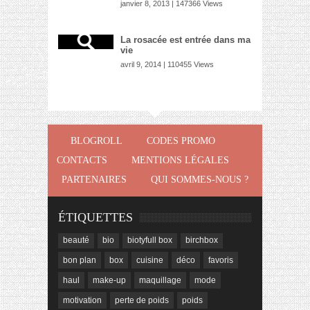
janvier 8, 2013 | 147366 Views
La rosacée est entrée dans ma
vie
avril 9, 2014 | 110455 Views
BLOGROLL
CODES PROMO
CONTACTS
MENTIONS LÉGALES
PARTENAIRES
QUI SOMMES-NOUS ?
ÉTIQUETTES
beauté
bio
biotyfull box
birchbox
bon plan
box
cuisine
déco
favoris
haul
make-up
maquillage
mode
motivation
perte de poids
poids