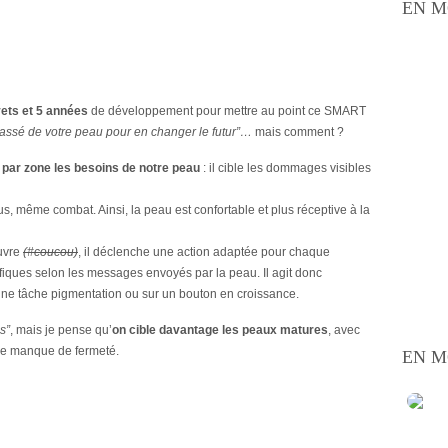
EN M
ets et 5 années
de développement pour mettre au point ce SMART
assé de votre peau pour en changer le futur”…
mais comment ?
 par zone les besoins de notre peau
: il cible les dommages visibles
s, même combat. Ainsi, la peau est confortable et plus réceptive à la
ouvre
(#coucou)
, il déclenche une action adaptée pour chaque
fiques selon les messages envoyés par la peau. Il agit donc
 une tâche pigmentation ou sur un bouton en croissance.
s”
, mais je pense qu’
on cible davantage les peaux matures
, avec
et le manque de fermeté.
EN M