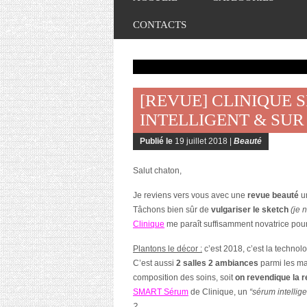
CONTACTS
[REVUE] CLINIQUE 
INTELLIGENT & SU
Publié le
19 juillet 2018 |
Beauté
Salut chaton,
Je reviens vers vous avec une
revue beauté
un
Tâchons bien sûr de
vulgariser le sketch
(je 
Clinique
me paraît suffisamment novatrice pour
Plantons le décor :
c’est 2018, c’est la technolo
C’est aussi
2 salles 2 ambiances
parmi les ma
composition des soins, soit
on revendique la r
SMART Sérum
de Clinique, un
“sérum intellig
?