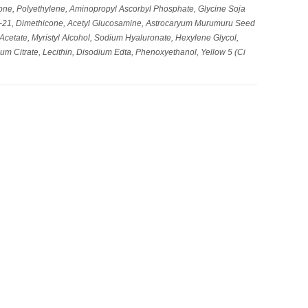
cone, Polyethylene, Aminopropyl Ascorbyl Phosphate, Glycine Soja
th-21, Dimethicone, Acetyl Glucosamine, Astrocaryum Murumuru Seed
l Acetate, Myristyl Alcohol, Sodium Hyaluronate, Hexylene Glycol,
m Citrate, Lecithin, Disodium Edta, Phenoxyethanol, Yellow 5 (Ci