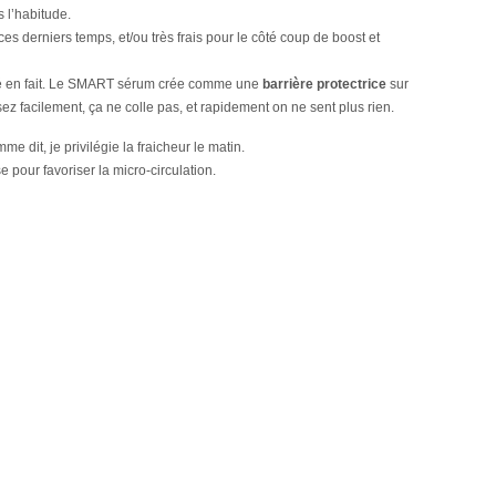
s l’habitude.
ces derniers temps, et/ou très frais pour le côté coup de boost et
iconé en fait. Le SMART sérum crée comme une
barrière protectrice
sur
z facilement, ça ne colle pas, et rapidement on ne sent plus rien.
e dit, je privilégie la fraicheur le matin.
 pour favoriser la micro-circulation.