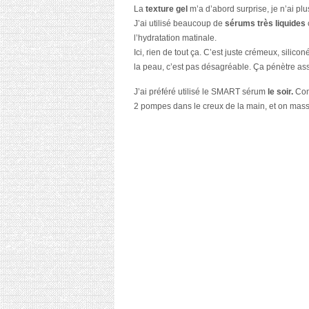
La
texture gel
m’a d’abord surprise, je n’ai plu
J’ai utilisé beaucoup de
sérums très liquides
l’hydratation matinale.
Ici, rien de tout ça. C’est juste crémeux, sil
la peau, c’est pas désagréable. Ça pénètre asse
J’ai préféré utilisé le SMART sérum
le soir.
Comm
2 pompes dans le creux de la main, et on masse