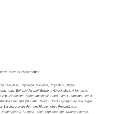
 de voir si vous les supportez…
yl Salicylate, Ethylhexyl Salicylate, Polyester-8, Butyl
tanoate, Behenyl Alcohol, Butylene Glycol, Myristyl Myristate,
e/Vp Copolymer, Tamarindus Indica Seed Extract, Plankton Extract,
eckia Orientalis (St. Paul’S Wort) Extract, Glyceryl Stearate, Algae
act, Saccharomyces Ferment Filtrate, Whey Protein\Lactis
l Hexapeptide-8, Sucrose, Biotin, Ergothioneine, Myristyl Laurate,