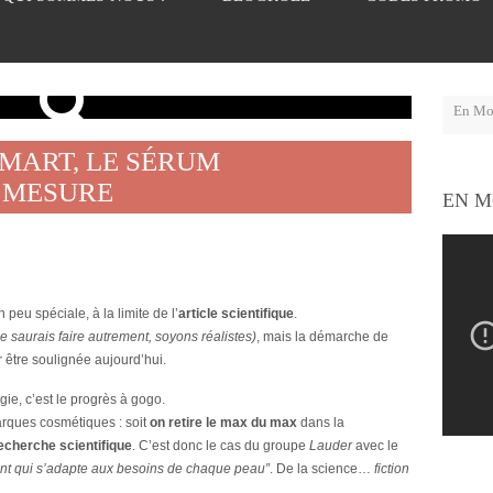
SMART, LE SÉRUM
R MESURE
EN M
 peu spéciale, à la limite de l’
article scientifique
.
ne saurais faire autrement, soyons réalistes)
, mais la démarche de
 être soulignée aujourd’hui.
gie, c’est le progrès à gogo.
rques cosmétiques : soit
on retire le max du max
dans la
echerche scientifique
. C’est donc le cas du groupe
Lauder
avec le
ent qui s’adapte aux besoins de chaque peau”
. De la science…
fiction