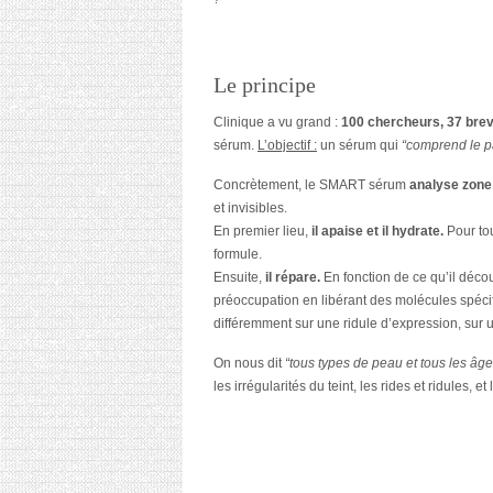
Le principe
Clinique a vu grand :
100 chercheurs, 37 brev
sérum.
L’objectif :
un sérum qui
“comprend le p
Concrètement, le SMART sérum
analyse zone
et invisibles.
En premier lieu,
il apaise et il hydrate.
Pour tou
formule.
Ensuite,
il répare.
En fonction de ce qu’il déc
préoccupation en libérant des molécules spéci
différemment sur une ridule d’expression, sur
On nous dit
“tous types de peau et tous les âge
les irrégularités du teint, les rides et ridules, 