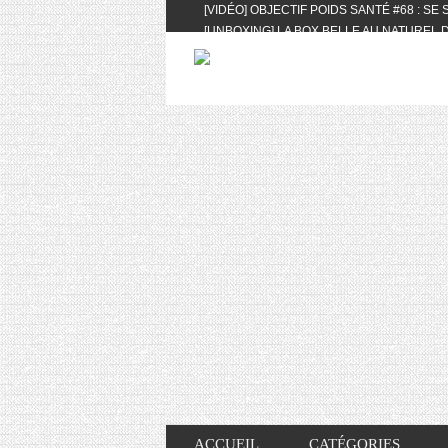
[VIDÉO] OBJECTIF POIDS SANTÉ #68 : SE
[UNBOXING] LA BOX BELLE AU NATUREL D
[VIDÉO] UNBOXING : LES MY LITTLE & BI
FEAT. AKILA
[VIDÉO] LA SÉLECTION DU MOIS #AVRIL20
[VIDÉO] QUITOQUE #10 : MEAL PREP & CO
[VIDÉO] UNBOXING : LES MY LITTLE & BI
2024 FEAT. AKILA
[VIDÉO] OBJECTIF POIDS SANTÉ #67 : L’A
VIE DES AUTRES
[VIDÉO] UNBOXING : LES MY LITTLE & BI
FÉVRIER ET MARS 2024 FEAT. AKILA
[VIDÉO] LA SÉLECTION DU MOIS #JANVIE
[VIDÉO] HELLOFRESH #34 : IDÉES RECET
ACCUEIL
CATÉGORIES