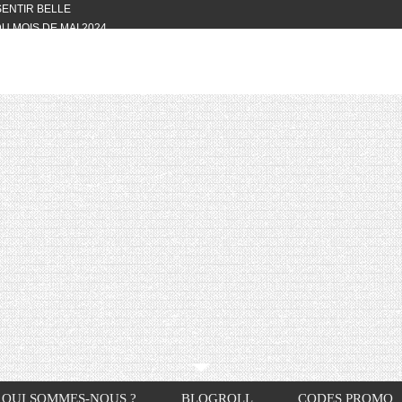
 SENTIR BELLE
U MOIS DE MAI 2024
OTYFULL BOX DU MOIS DE MAI 2024
24
NVIVIALITÉ
OTYFULL BOX DU MOIS D’AVRIL
VIS DES AUTRES, CE N’EST QUE LA
OTYFULL BOX DES MOIS DE
R2024
TES RISOTTO
QUI SOMMES-NOUS ?
BLOGROLL
CODES PROMO