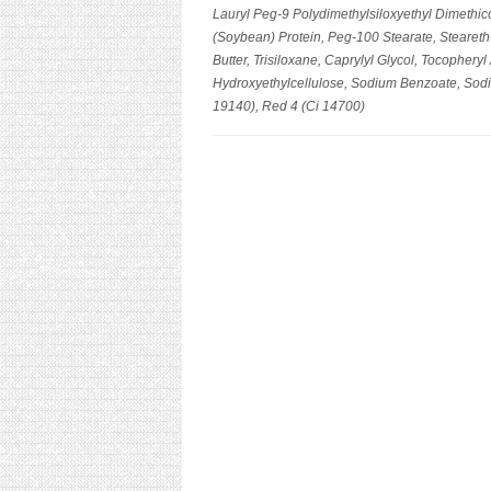
Lauryl Peg-9 Polydimethylsiloxyethyl Dimethi
(Soybean) Protein, Peg-100 Stearate, Steare
Butter, Trisiloxane, Caprylyl Glycol, Tocophery
Hydroxyethylcellulose, Sodium Benzoate, Sodiu
19140), Red 4 (Ci 14700)