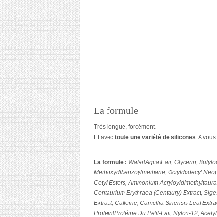
La formule
Très longue, forcément.
Et avec
toute une variété de silicones
. A vous
La formule :
Water\Aqua\Eau, Glycerin, Butyloct
Methoxydibenzoylmethane, Octyldodecyl Neopen
Cetyl Esters, Ammonium Acryloyldimethyltaurat
Centaurium Erythraea (Centaury) Extract, Sigesb
Extract, Caffeine, Camellia Sinensis Leaf Extr
Protein\Protéine Du Petit-Lait, Nylon-12, Acety