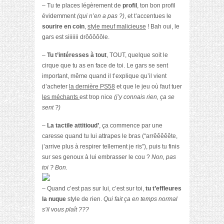
– Tu te places légèrement de
profil
, ton bon profil
évidemment
(qui n’en a pas ?)
, et t’accentues le
sourire en coin
,
style meuf malicieuse
! Bah oui, le
gars est siiiiiii drôôôôôle.
–
Tu t’intéresses à tout
, TOUT, quelque soit le
cirque que tu as en face de toi. Le gars se sent
important, même quand il t’explique qu’il vient
d’acheter
la dernière PS58
et que le jeu où faut tuer
les méchants
est trop nice
(j’y connais rien, ça se
sent ?)
–
La tactile attitioud’
, ça commence par une
caresse quand tu lui attrapes le bras (“arrêêêêête,
j’arrive plus à respirer tellement je ris”), puis tu finis
sur ses genoux à lui embrasser le cou ?
Non, pas
toi ? Bon.
– Quand c’est pas sur lui, c’est sur toi,
tu t’effleures
la nuque
style de rien.
Qui fait ça en temps normal
s’il vous plaît ???