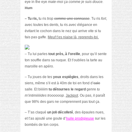
eye in the eye
mate-moi ça comme je suis douce.
Hum
– Tu ris,
tu ris trop
comme une connasse
. Tu ris
fort
,
avec toutes tes dents, tu ris
avec élégance
en
évitant le cochon dans le nez qui arrive vite si tu
fais pas gaffe.
Meuf t’es niaise là, reprends-toi.
– Tu lui parles
tout près, à l’oreille
, pour qu’il sente
ton souffle dans sa nuque. Et t’oublies la tarte au
maroille en apéro.
– Tu joues de tes
yeux espiègles
, droits dans les
siens, même s’il est à 40m de toi en fond d’
cale
salle. Et biiiiim
tu détournes le regard
genre
tu
m’intimiiiiides troooooop
.
Jackpot
. Ou pas, il paraît
que 98% des gars ne comprennent pas tout ça.
– T’as claqué
un joli décolleté
, des épaules nues,
et t’as ajouté une goute d’
huile prodigieuse
sur les
bombés de ton corps.