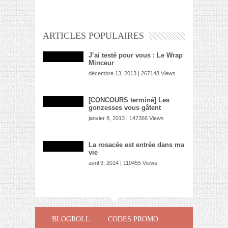
ARTICLES POPULAIRES
J’ai testé pour vous : Le Wrap
Minceur
décembre 13, 2013 | 267148 Views
[CONCOURS terminé] Les
gonzesses vous gâtent
janvier 8, 2013 | 147366 Views
La rosacée est entrée dans ma
vie
avril 9, 2014 | 110455 Views
BLOGROLL
CODES PROMO