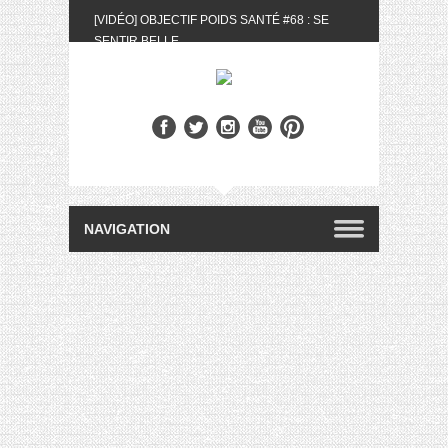
[VIDÉO] OBJECTIF POIDS SANTÉ #68 : SE
SENTIR BELLE
[UNBOXING] LA BOX BELLE AU NATUREL DU
MOIS DE MAI 2024
[VIDÉO] UNBOXING : LES MY LITTLE &
BIOTYFULL BOX DU MOIS DE MAI 2024 FEAT.
AKILA
[VIDÉO] LA SÉLECTION DU MOIS #AVRIL2024
[VIDÉO] QUITOQUE #10 : MEAL PREP &
CONVIVIALITÉ
[VIDÉO] UNBOXING : LES MY LITTLE &
BIOTYFULL BOX DU MOIS D’AVRIL 2024
FEAT. AKILA
[VIDÉO] OBJECTIF POIDS SANTÉ #67 : L’AVIS
DES AUTRES, CE N’EST QUE LA VIE DES
AUTRES
[VIDÉO] UNBOXING : LES MY LITTLE &
BIOTYFULL BOX DES MOIS DE FÉVRIER ET
MARS 2024 FEAT. AKILA
[VIDÉO] LA SÉLECTION DU MOIS
#JANVIER2024