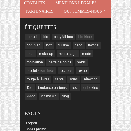
CONTACTS
MENTIONS LÉGALES
PARTENAIRES
QUI SOMMES-NOUS ?
ÉTIQUETTES
beauté
bio
biotyfull box
birchbox
bon plan
box
cuisine
déco
favoris
haul
make-up
maquillage
mode
motivation
perte de poids
poids
produits terminés
recettes
revue
rouge à lèvres
santé
soins
sélection
Tag
tendance parfums
test
unboxing
video
vis ma vie
vlog
PAGES
Blogroll
Codes promo