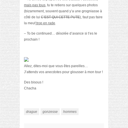
mais pas tous
, tu te retiens sur quelques photos
(bizarrement, souvent quand y’a une grogniasse à
côté de lui
C’EST QUI CETTE PUTE
), faut pas faire
la meuf
trop en rade
.
– To be continued… désolée d’avance si t’es le
prochain !
Allez, dites-moi que vous êtes pareilles…
J’attends vos anecdotes pour glousser à mon tour !
Des bisous !
Chacha
drague
gonzesse
hommes