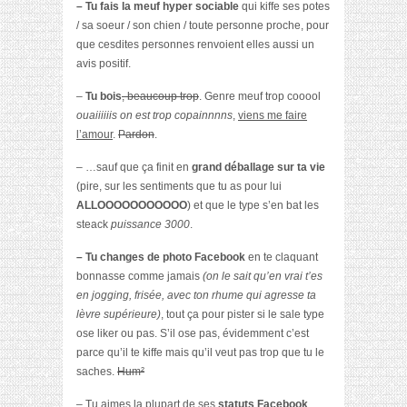
– Tu fais la meuf hyper sociable
qui kiffe ses potes
/ sa soeur / son chien / toute personne proche, pour
que cesdites personnes renvoient elles aussi un
avis positif.
–
Tu bois
, beaucoup trop
. Genre meuf trop cooool
ouaiiiiiis on est trop copainnnns
,
viens me faire
l’amour
.
Pardon
.
– …sauf que ça finit en
grand déballage sur ta vie
(pire, sur les sentiments que tu as pour lui
ALLOOOOOOOOOOO
) et que le type s’en bat les
steack
puissance 3000
.
– Tu changes de photo Facebook
en te claquant
bonnasse comme jamais
(on le sait qu’en vrai t’es
en jogging, frisée, avec ton rhume qui agresse ta
lèvre supérieure)
, tout ça pour pister si le sale type
ose liker ou pas. S’il ose pas, évidemment c’est
parce qu’il te kiffe mais qu’il veut pas trop que tu le
saches.
Hum²
– Tu aimes la plupart de ses
statuts Facebook
,