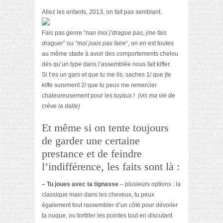
Allez les enfants, 2013, on fait pas semblant.
Fais pas genre “
nan moi j’drague pas, jme fais
draguer
” ou
“moi jsais pas faire
“, on en est toutes
au même stade à avoir des comportements chelou
dès qu’un type dans l’assemblée nous fait kiffer.
Si t’es un gars et que tu me lis, saches 1/ que jte
kiffe surement 2/ que tu peux me remercier
chaleureusement pour les tuyaux !
(vis ma vie de
crève la dalle)
Et même si on tente toujours
de garder une certaine
prestance et de feindre
l’indifférence, les faits sont là :
– Tu joues avec ta tignasse
– plusieurs options : la
classique main dans les cheveux, tu peux
également tout rassembler d’un côté pour dévoiler
ta nuque, ou tortiller les pointes tout en discutant