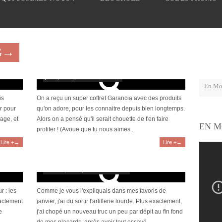
G→
Cure express Marabout 10 jours – Garancia
juin 3, 2016 | 29 Commentaires
is
On a reçu un super coffret Garancia avec des produits
ur pour
qu'on adore, pour les connaitre depuis bien longtemps.
age, et
Alors on a pensé qu'il serait chouette de t'en faire
EN M
profiter ! (Avoue que tu nous aimes...
Lire +→
Lire +→
Révélation : le soin émulsion Cleanance Expert
d’Avène
mars 27, 2015 | 14 Commentaires
r : les
Comme je vous l'expliquais dans mes favoris de
xactement
janvier, j'ai du sortir l'artillerie lourde. Plus exactement,
e
j'ai chopé un nouveau truc un peu par dépit au fin fond