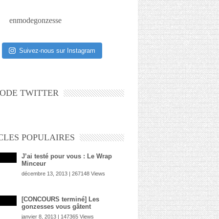
enmodegonzesse
Suivez-nous sur Instagram
ODE TWITTER
CLES POPULAIRES
J’ai testé pour vous : Le Wrap
Minceur
décembre 13, 2013 | 267148 Views
[CONCOURS terminé] Les
gonzesses vous gâtent
janvier 8, 2013 | 147365 Views