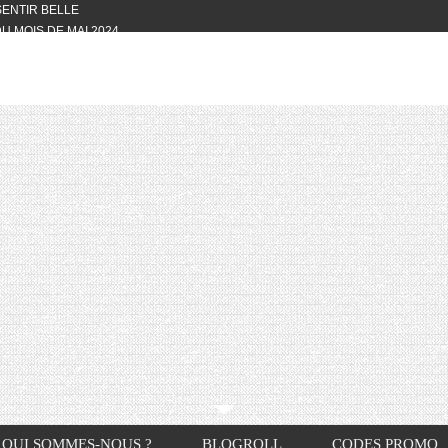
 SENTIR BELLE
U MOIS DE MAI 2024
OTYFULL BOX DU MOIS DE MAI 2024
24
NVIVIALITÉ
OTYFULL BOX DU MOIS D’AVRIL
VIS DES AUTRES, CE N’EST QUE LA
OTYFULL BOX DES MOIS DE
R2024
TES RISOTTO
QUI SOMMES-NOUS ?
BLOGROLL
CODES PROMO