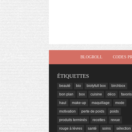
BLOGROLL
CODES P
ÉTIQUETTES
beauté
bio
biotyfull box
birchbox
bon plan
box
cuisine
déco
favoris
haul
make-up
maquillage
mode
motivation
perte de poids
poids
produits terminés
recettes
revue
rouge à lèvres
santé
soins
sélection