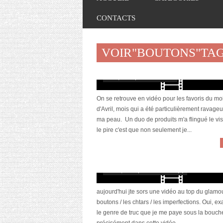
CONTACTS
VOIR"BOUTONS"TA
[Vidéo] La sélection du mois #Avril2018
mai 8, 2018 | 1 Commentaire
On se retrouve en vidéo pour les favoris du mo
d'Avril, mois qui a été particulièrement ravage
ma peau. Un duo de produits m'a flingué le vis
le pire c'est que non seulement je...
[Vidéo] Produits anti-imperfections
mai 19, 2016 | 0 Commentaire(s)
aujourd'hui jte sors une vidéo au top du glamou
boutons / les chtars / les imperfections. Oui, e
le genre de truc que je me paye sous la bouch