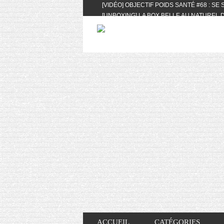
[VIDÉO] OBJECTIF POIDS SANTÉ #68 : SE
[UNBOXING] LA BOX BELLE AU NATUREL D
[VIDÉO] UNBOXING : LES MY LITTLE & BI
FEAT. AKILA
[VIDÉO] LA SÉLECTION DU MOIS #AVRIL20
[VIDÉO] QUITOQUE #10 : MEAL PREP & CO
[VIDÉO] UNBOXING : LES MY LITTLE & BI
2024 FEAT. AKILA
[VIDÉO] OBJECTIF POIDS SANTÉ #67 : L’A
VIE DES AUTRES
[VIDÉO] UNBOXING : LES MY LITTLE & BI
FÉVRIER ET MARS 2024 FEAT. AKILA
[VIDÉO] LA SÉLECTION DU MOIS #JANVIE
[VIDÉO] HELLOFRESH #34 : IDÉES RECET
ACCUEIL
CATÉGORIES