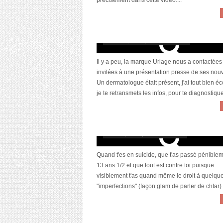
précisément dans cette vidéo....
Diagnostiquer, comprendre et traiter la 
grâce à Roséliane
octobre 7, 2014 | 4 Commentaires
Il y a peu, la marque Uriage nous a contactées
invitées à une présentation presse de ses nou
Un dermatologue était présent, j'ai tout bien éc
je te retransmets les infos, pour te diagnostiquer
Concentré Biphasé Anti-imperfections d
gamme Lierac Prescriptions
février 4, 2013 | 9 Commentaires
Quand t'es en suicide, que t'as passé péniblem
13 ans 1/2 et que tout est contre toi puisque
visiblement t'as quand même le droit à quelqu
"imperfections" (façon glam de parler de chtar) 