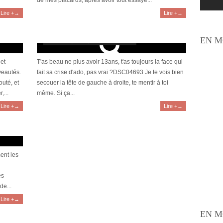
de mes placards, après avoir tout essayé...
Lire +→
Lire +→
rosacée
Keracnyl PP, la nouvelle tuerie Ducray anti-
imperfections
EN M
octobre 29, 2013 | 13 Commentaires
 et
T'as beau ne plus avoir 13ans, t'as toujours la face qui
veautés.
fait sa crise d'ado, pas vrai ?DSC04693 Je te vois bien
outé, et
secouer la tête de gauche à droite, te mentir à toi
,...
même. Si ça...
Lire +→
Lire +→
e la
ent les
es
de...
Lire +→
EN M