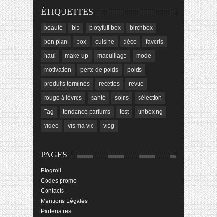
ÉTIQUETTES
beauté
bio
biotyfull box
birchbox
bon plan
box
cuisine
déco
favoris
haul
make-up
maquillage
mode
motivation
perte de poids
poids
produits terminés
recettes
revue
rouge à lèvres
santé
soins
sélection
Tag
tendance parfums
test
unboxing
video
vis ma vie
vlog
PAGES
Blogroll
Codes promo
Contacts
Mentions Légales
Partenaires