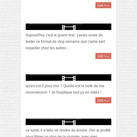
Lire +→
[Vidéo] Weekly Vlog : chef d’entreprise et
jeune maman
juillet 11, 2021 | 0 Commentaire(s)
Aujourd'hui c'est le grand test : j'avais envie de
tenter ce format de vlog semaine que j'aime tant
regarder chez les autres....
Lire +→
[Vidéo] Reconversion : Une bonne nouvelle ??
#4
juillet 2, 2020 | 1 Commentaire
qu'en est-il pour moi ? Quelle est la suite de ma
reconversion ? Je t'explique tout ça en vidéo !...
Lire +→
[Vidéo] VLOG : 1ere sortie après 2 mois de
confinement
mai 13, 2020 | 0 Commentaire(s)
ce lundi, il a fallu se rendre au boulot. J'en ai profité
pour filmer un vlog de la journée, avec mes