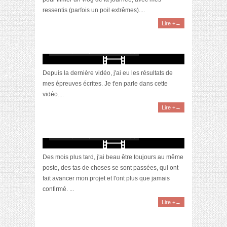
ressentis (parfois un poil extrêmes)....
Lire +→
[Vidéo] Reconversion : Résultats concours +
FAQ #3
mars 25, 2020 | 0 Commentaire(s)
Depuis la dernière vidéo, j'ai eu les résultats de
mes épreuves écrites. Je t'en parle dans cette
vidéo....
Lire +→
[Vidéo] Reconversion : objectif Prof ! #2
février 9, 2020 | 0 Commentaire(s)
Des mois plus tard, j'ai beau être toujours au même
poste, des tas de choses se sont passées, qui ont
fait avancer mon projet et l'ont plus que jamais
confirmé. ...
Lire +→
[Video] Ma reconversion : Marketing ->
Education Nationale