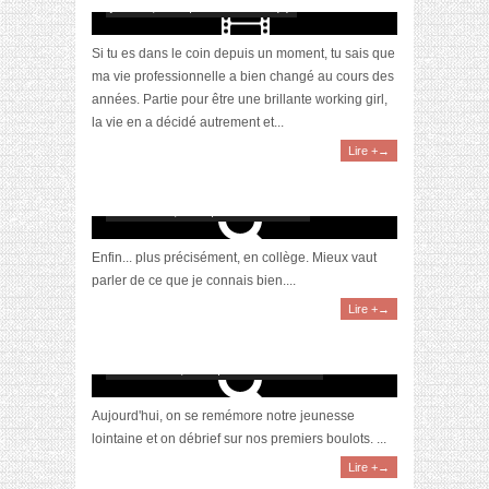
juillet 27, 2018 | 0 Commentaire(s)
Si tu es dans le coin depuis un moment, tu sais que
ma vie professionnelle a bien changé au cours des
années. Partie pour être une brillante working girl,
la vie en a décidé autrement et...
Lire +→
5 raisons de bosser dans l’éducation
nationale
novembre 1, 2017 | 5 Commentaires
Enfin... plus précisément, en collège. Mieux vaut
parler de ce que je connais bien....
Lire +→
Nos jobs étudiants
novembre 19, 2014 | 21 Commentaires
Aujourd'hui, on se remémore notre jeunesse
lointaine et on débrief sur nos premiers boulots. ...
Lire +→