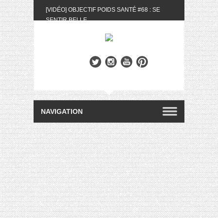
[VIDÉO] OBJECTIF POIDS SANTÉ #68 : SE
SENTIR BELLE
[UNBOXING] LA BOX BELLE AU NATUREL DU
MOIS DE MAI 2024
[VIDÉO] UNBOXING : LES MY LITTLE &
BIOTYFULL BOX DU MOIS DE MAI 2024 FEAT.
AKILA
[VIDÉO] LA SÉLECTION DU MOIS #AVRIL2024
[VIDÉO] QUITOQUE #10 : MEAL PREP &
CONVIVIALITÉ
[VIDÉO] UNBOXING : LES MY LITTLE &
BIOTYFULL BOX DU MOIS D’AVRIL 2024
FEAT. AKILA
[VIDÉO] OBJECTIF POIDS SANTÉ #67 : L’AVIS
DES AUTRES, CE N’EST QUE LA VIE DES
AUTRES
[VIDÉO] UNBOXING : LES MY LITTLE &
BIOTYFULL BOX DES MOIS DE FÉVRIER ET
MARS 2024 FEAT. AKILA
[VIDÉO] LA SÉLECTION DU MOIS
#JANVIER2024