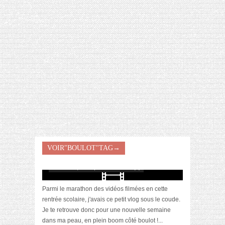
[VIDÉO] HELLOFRESH #34 : IDÉES
RECETTES RISOTTO
[Vidéo] Weekly Vlog : une rentrée
VOIR"BOULOT"TAG→
mouvementée !
octobre 12, 2021 | 0 Commentaire(s)
Parmi le marathon des vidéos filmées en cette
rentrée scolaire, j'avais ce petit vlog sous le coude.
Je te retrouve donc pour une nouvelle semaine
dans ma peau, en plein boom côté boulot !...