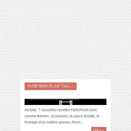
[VIDÉO] HELLOFRESH #34 : IDÉES
RECETTES RISOTTO
VOIR"BON PLAN"TAG→
[Vidéo] Je teste (enfin) HelloFresh #6
août 15, 2021 | 0 Commentaire(s)
Au total, 7 nouvelles recettes HelloFresh avec
comme thèmes : le poisson, la sauce tomate, le
fromage et la matière grasse. Ahem....
Lire +→