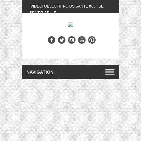
[VIDÉO] OBJECTIF POIDS SANTÉ #68 : SE
SENTIR BELLE
[UNBOXING] LA BOX BELLE AU NATUREL DU
MOIS DE MAI 2024
[VIDÉO] UNBOXING : LES MY LITTLE &
BIOTYFULL BOX DU MOIS DE MAI 2024 FEAT.
AKILA
[VIDÉO] LA SÉLECTION DU MOIS #AVRIL2024
[VIDÉO] QUITOQUE #10 : MEAL PREP &
CONVIVIALITÉ
[VIDÉO] UNBOXING : LES MY LITTLE &
BIOTYFULL BOX DU MOIS D’AVRIL 2024
FEAT. AKILA
[VIDÉO] OBJECTIF POIDS SANTÉ #67 : L’AVIS
DES AUTRES, CE N’EST QUE LA VIE DES
AUTRES
[VIDÉO] UNBOXING : LES MY LITTLE &
BIOTYFULL BOX DES MOIS DE FÉVRIER ET
MARS 2024 FEAT. AKILA
[VIDÉO] LA SÉLECTION DU MOIS
#JANVIER2024