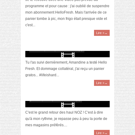
programme et pour cause : j'ai oublié de suspendre
mon abonnement HelloFresh. Mais l'arrivée de ce
panier tombe à pic, mon frigo était presque vide et
c'est...
Lire +→
[Vidéo] Je teste (enfin) Hello Fresh #2
février 28, 2021 | 0 Commentaire(s)
Tu l'as suivi dernièrement, Amandine a testé Hello
Fresh. Et dommage collatéral, j'ai reçu un panier
gratos... #lifeishard...
Lire +→
[Vidéo] Haul : Retour de courses chez NOZ #6
juillet 29, 2020 | 0 Commentaire(s)
C'est le grand retour des haul NOZ ! C'est à dire
qu'à mon rythme, je repasse peu à peu la porte de
mes magasins préférés....
Lire +→