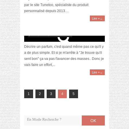
par le site Tunetoo, spécialiste du produit
personnalisé depuis 2013....
Lire +→
[Revue] Elie Saab, Le Parfum
juin 17, 2016 | 1 Commentaire
Décrire un parfum, c'est quand même pas ce qu'il y
a de plus simple. Et si je m'arrête à "Je trouve qu'il
sent bon" ça va pas t'avancer des masses.. Donc je
vais faire un effort,...
Lire +→
1
2
3
4
5
OK