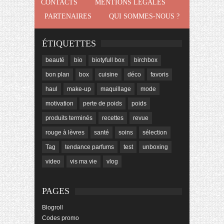
CONTACTS
MENTIONS LÉGALES
PARTENAIRES
QUI SOMMES-NOUS ?
ÉTIQUETTES
beauté
bio
biotyfull box
birchbox
bon plan
box
cuisine
déco
favoris
haul
make-up
maquillage
mode
motivation
perte de poids
poids
produits terminés
recettes
revue
rouge à lèvres
santé
soins
sélection
Tag
tendance parfums
test
unboxing
video
vis ma vie
vlog
PAGES
Blogroll
Codes promo