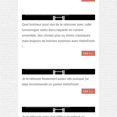
[Vidéo] Je teste (enfin) HelloFresh #5
juillet 4, 2021 | 0 Commentaire(s)
Quel bonheur pour moi de te retrouver avec cette
lonnnnngue vidéo dans laquelle on cuisine
ensemble, des choses plus ou moins classiques
mais toujours de bonnes surprises avec HelloFresh
!...
Lire +→
[Vidéo] Je teste (enfin) HelloFresh #4
mai 19, 2021 | 0 Commentaire(s)
Je te retrouve finalement assez vite puisque j'ai
déjà recommandé un panier HelloFresh....
Lire +→
[Vidéo] Je teste (enfin) HelloFresh #3
avril 11, 2021 | 0 Commentaire(s)
Je te retrouve avec une vidéo pas prévue au