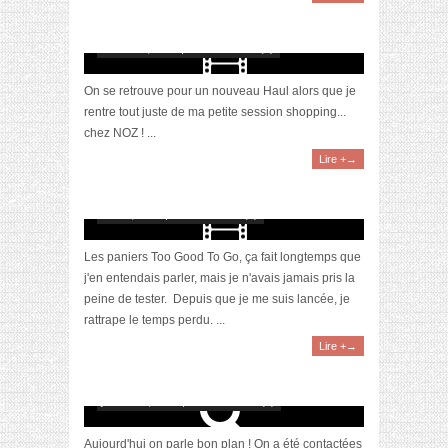
[Vidéo] Haul : Retour de courses chez NOZ #5
février 19, 2020 | 0 Commentaire(s)
On se retrouve pour un nouveau Haul alors que je
rentre tout juste de ma petite session shopping...
chez NOZ ! ...
Lire +→
[Video] Bon plan : Haul paniers Too Good To
Go
août 7, 2019 | 0 Commentaire(s)
Les paniers Too Good To Go, ça fait longtemps que
j'en entendais parler, mais je n'avais jamais pris la
peine de tester. Depuis que je me suis lancée, je
rattrape le temps perdu. ...
Lire +→
Des cadeaux personnalisés avec Tunetoo
janvier 12, 2017 | 0 Commentaire(s)
Aujourd'hui on parle bon plan ! On a été contactées