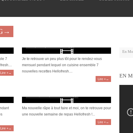
AG→
égumes
[Vidéo] Hellofresh #17 : des recettes pas très
équilibrées…
mai 8, 2022 | 0 Commentaire(s)
ble 7
Je te retrouve un peu plus tôt pour le rendez-vous
resh....
mensuel pendant lequel on cuisine ensemble 7
nouvelles recettes Hellofresh....
Lire +→
EN M
Lire +→
l
[Vidéo] HelloFresh #15 : on râpe tout ce qui passe
!
mars 16, 2022 | 0 Commentaire(s)
endant
Ma nouvelle râpe à tout faire et moi, on te retrouve pour
es
une nouvelle semaine de repas Hellofresh !...
Lire +→
Lire +→
lanquette
[Vidéo] HelloFresh #12 : 7 recettes rapides et