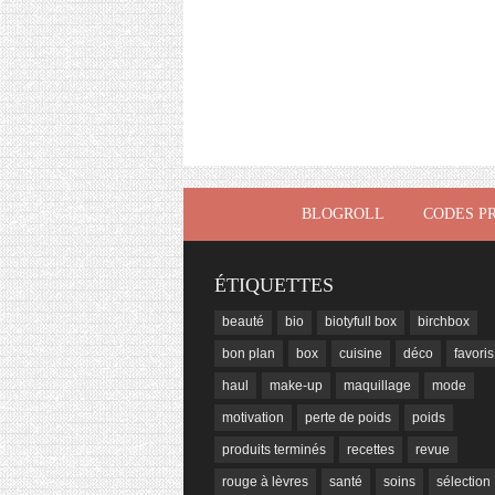
BLOGROLL
CODES P
ÉTIQUETTES
beauté
bio
biotyfull box
birchbox
bon plan
box
cuisine
déco
favoris
haul
make-up
maquillage
mode
motivation
perte de poids
poids
produits terminés
recettes
revue
rouge à lèvres
santé
soins
sélection