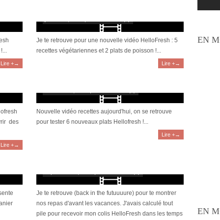
équilibrées pour le quotidien
janvier 16, 2022 | 0 Commentaire(s)
EN M
resh
Je te retrouve pour une nouvelle vidéo HelloFresh : 5
...
recettes végétariennes et 2 plats de poisson !...
Lire +→
Lire +→
[Vidéo] Je teste (enfin) HelloFresh #9
novembre 7, 2021 | 0 Commentaire(s)
lofresh
Nouvelle vidéo recettes aujourd'hui, on se retrouve
rir des
pour tester 6 nouveaux plats Hellofresh !...
Lire +→
Lire +→
[Vidéo] Je teste (enfin) HelloFresh #7
septembre 10, 2021 | 0 Commentaire(s)
sente
Je te retrouve (back in the futuuuure) pour te montrer
anier
nos repas d'avant les vacances. J'avais calculé tout
EN M
pile pour recevoir mon colis HelloFresh dans les temps