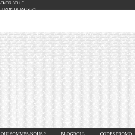
 SENTIR BELLE
U MOIS DE MAI 2024
OTYFULL BOX DU MOIS DE MAI 2024
24
NVIVIALITÉ
OTYFULL BOX DU MOIS D’AVRIL
VIS DES AUTRES, CE N’EST QUE LA
OTYFULL BOX DES MOIS DE
R2024
TES RISOTTO
QUI SOMMES-NOUS ?
BLOGROLL
CODES PROMO