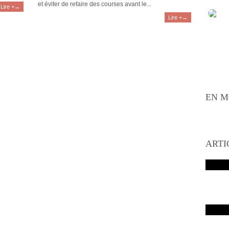
et éviter de refaire des courses avant le...
Lire +→
Lire +→
EN M
ARTI