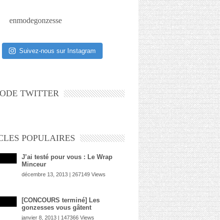
enmodegonzesse
Suivez-nous sur Instagram
ODE TWITTER
CLES POPULAIRES
J’ai testé pour vous : Le Wrap
Minceur
décembre 13, 2013 | 267149 Views
[CONCOURS terminé] Les
gonzesses vous gâtent
janvier 8, 2013 | 147366 Views