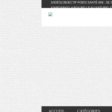
[VIDÉO] OBJECTIF POIDS SANTÉ #68 : SE
[UNBOXING] LA BOX BELLE AU NATUREL D
[VIDÉO] UNBOXING : LES MY LITTLE & BI
FEAT. AKILA
[VIDÉO] LA SÉLECTION DU MOIS #AVRIL20
[VIDÉO] QUITOQUE #10 : MEAL PREP & CO
[VIDÉO] UNBOXING : LES MY LITTLE & BI
2024 FEAT. AKILA
[VIDÉO] OBJECTIF POIDS SANTÉ #67 : L’A
VIE DES AUTRES
[VIDÉO] UNBOXING : LES MY LITTLE & BI
FÉVRIER ET MARS 2024 FEAT. AKILA
[VIDÉO] LA SÉLECTION DU MOIS #JANVIE
[VIDÉO] HELLOFRESH #34 : IDÉES RECET
ACCUEIL
CATÉGORIES