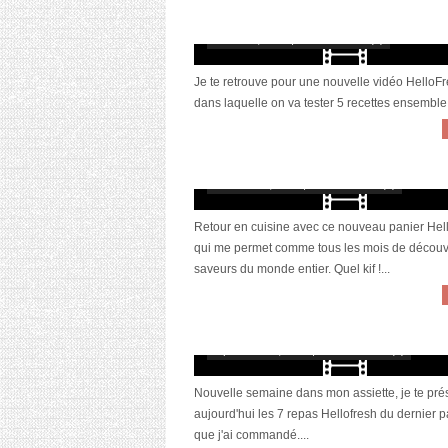
!
février 13, 2022 | 0 Commentaire(s)
Je te retrouve pour une nouvelle vidéo HelloF
dans laquelle on va tester 5 recettes ensemble !
[Vidéo] Je teste (enfin) HelloFresh #10
décembre 8, 2021 | 0 Commentaire(s)
Retour en cuisine avec ce nouveau panier Hel
qui me permet comme tous les mois de découv
saveurs du monde entier. Quel kif !...
[Vidéo] Je teste (enfin) HelloFresh #8
septembre 30, 2021 | 0 Commentaire(s)
Nouvelle semaine dans mon assiette, je te pré
aujourd'hui les 7 repas Hellofresh du dernier p
que j'ai commandé....