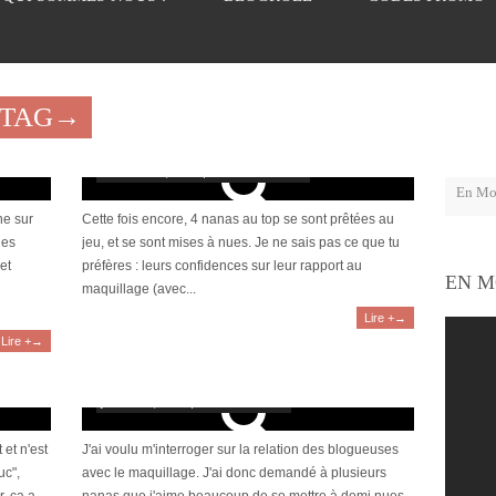
"TAG→
Les blogueuses et le make up #4
novembre 5, 2014 | 15 Commentaires
ne sur
Cette fois encore, 4 nanas au top se sont prêtées au
des
jeu, et se sont mises à nues. Je ne sais pas ce que tu
et
préfères : leurs confidences sur leur rapport au
EN M
maquillage (avec...
Lire +→
Lire +→
Les blogueuses et le make-up #2
janvier 27, 2014 | 8 Commentaires
 et n'est
J'ai voulu m'interroger sur la relation des blogueuses
uc",
avec le maquillage. J'ai donc demandé à plusieurs