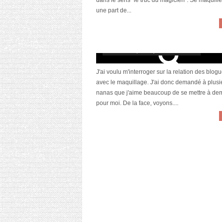
dans le sens "le truc du magicien". Se maquille
une part de...
Les blogueuses et le make-up #1
décembre 27, 2013 | 11 Commentaires
J'ai voulu m'interroger sur la relation des blo
avec le maquillage. J'ai donc demandé à plusi
nanas que j'aime beaucoup de se mettre à de
pour moi. De la face, voyons....