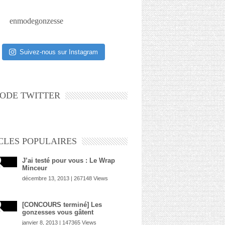
enmodegonzesse
Suivez-nous sur Instagram
ODE TWITTER
CLES POPULAIRES
J’ai testé pour vous : Le Wrap
Minceur
décembre 13, 2013 | 267148 Views
[CONCOURS terminé] Les
gonzesses vous gâtent
janvier 8, 2013 | 147365 Views