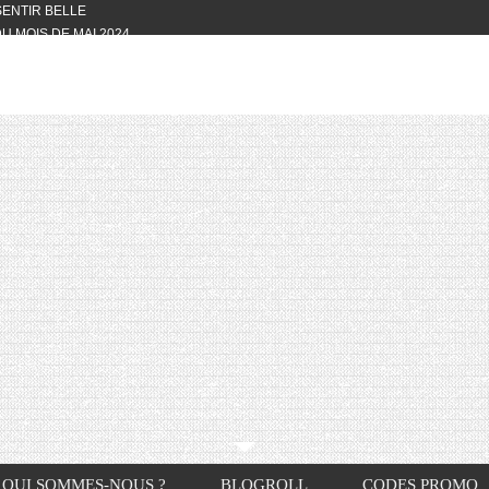
 SENTIR BELLE
U MOIS DE MAI 2024
OTYFULL BOX DU MOIS DE MAI 2024
24
NVIVIALITÉ
OTYFULL BOX DU MOIS D’AVRIL
VIS DES AUTRES, CE N’EST QUE LA
OTYFULL BOX DES MOIS DE
R2024
TES RISOTTO
QUI SOMMES-NOUS ?
BLOGROLL
CODES PROMO