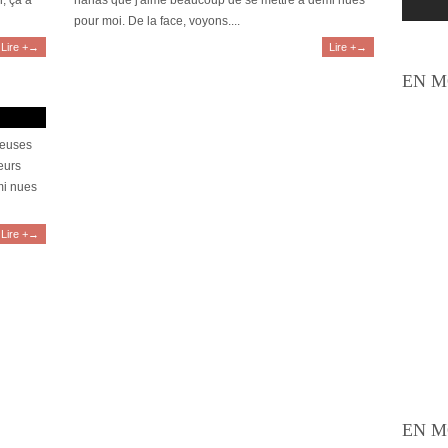
r, ça a
nanas que j'aime beaucoup de se mettre à demi nues
pour moi. De la face, voyons....
Lire +→
Lire +→
EN M
gueuses
eurs
mi nues
Lire +→
EN M