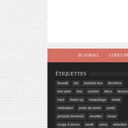
BLOGROLL
CODES P
ÉTIQUETTES
beauté
bio
biotyfull box
birchbox
bon plan
box
cuisine
déco
favoris
haul
make-up
maquillage
mode
motivation
perte de poids
poids
produits terminés
recettes
revue
rouge à lèvres
santé
soins
sélection