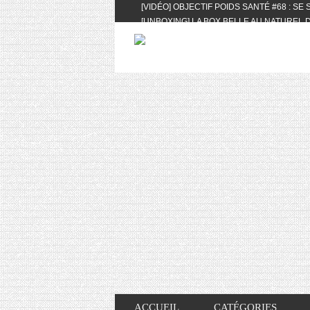
[VIDÉO] OBJECTIF POIDS SANTÉ #68 : SE
[UNBOXING] LA BOX BELLE AU NATUREL D
[VIDÉO] UNBOXING : LES MY LITTLE & BI
FEAT. AKILA
[VIDÉO] LA SÉLECTION DU MOIS #AVRIL20
[VIDÉO] QUITOQUE #10 : MEAL PREP & CO
[VIDÉO] UNBOXING : LES MY LITTLE & BI
2024 FEAT. AKILA
[VIDÉO] OBJECTIF POIDS SANTÉ #67 : L’A
VIE DES AUTRES
[VIDÉO] UNBOXING : LES MY LITTLE & BI
FÉVRIER ET MARS 2024 FEAT. AKILA
[VIDÉO] LA SÉLECTION DU MOIS #JANVIE
[VIDÉO] HELLOFRESH #34 : IDÉES RECET
ACCUEIL
CATÉGORIES