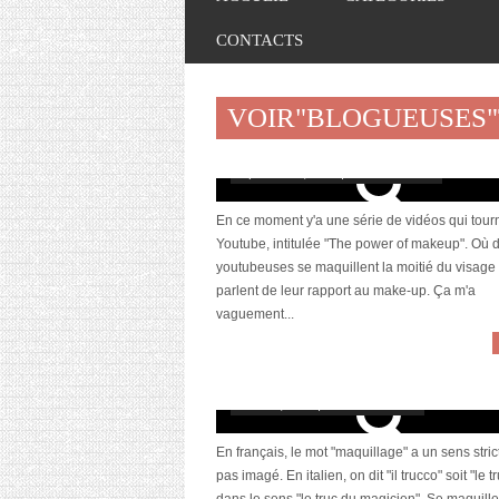
CONTACTS
VOIR"BLOGUEUSES
Les blogueuses et le make-up #5
septembre 7, 2015 | 2 Commentaires
En ce moment y'a une série de vidéos qui tour
Youtube, intitulée "The power of makeup". Où 
youtubeuses se maquillent la moitié du visage 
parlent de leur rapport au make-up. Ça m'a
vaguement...
Les blogueuses et le make up #3
mars 28, 2014 | 11 Commentaires
En français, le mot "maquillage" a un sens strict
pas imagé. En italien, on dit "il trucco" soit "le tr