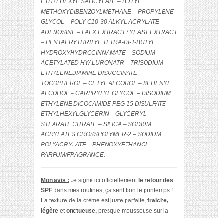
ETHYLHEXYL SALICYLATE – BUTYL
METHOXYDIBENZOYLMETHANE – PROPYLENE
GLYCOL – POLY C10-30 ALKYL ACRYLATE –
ADENOSINE – FAEX EXTRACT / YEAST EXTRACT
– PENTAERYTHRITYL TETRA-DI-T-BUTYL
HYDROXYHYDROCINNAMATE – SODIUM
ACETYLATED HYALURONATR – TRISODIUM
ETHYLENEDIAMINE DISUCCINATE –
TOCOPHEROL – CETYL ALCOHOL – BEHENYL
ALCOHOL – CARPRYLYL GLYCOL – DISODIUM
ETHYLENE DICOCAMIDE PEG-15 DISULFATE –
ETHYLHEXYLGLYCERIN – GLYCERYL
STEARATE CITRATE – SILICA – SODIUM
ACRYLATES CROSSPOLYMER-2 – SODIUM
POLYACRYLATE – PHENOXYETHANOL –
PARFUM/FRAGRANCE.
Mon avis :
Je signe ici officiellement
le retour des
SPF
dans mes routines, ça sent bon le printemps !
La texture de la crème est juste parfaite,
fraiche,
légère
et
onctueuse,
presque mousseuse sur la