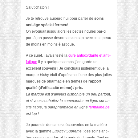
Salut chaton !
Je te retrouve aujourd’hui pour parler de
soins
anti-âge spécial fermeté
.
On évoquait jusqu’alors les petites ridules par-ci
par-là, on passe désormais un cap avec cette peau
de moins en moins élastique.
A ce sujet, j’avais testé la
cure antioxydante et anti-
fatigue
il y a quelques temps, j’en garde un
excellent souvenir ! Je concluais justement que la
marque
Vichy
était d’après moi l’une des plus jolies
marques de pharmacie en termes de
rapport
qualité (d’efficacité même) / prix.
La marque est d’ailleurs disponible un peu partout,
et si vous souhaitez la commander en ligne sur un
site fiable, la parapharmacie en ligne
farmaline.be
est top !
Je poursuis donc mes découvertes en la matière
avec la gamme
LiftActiv Supreme
: des soins anti-
âge contre les rides et la perte de fermeté. Tout un