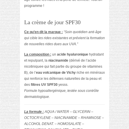
programme !
La crème de jour SPF30
Ce qu’en dit la marque :
“Soin quotidien anti-âge
qui cible les rides existantes et prévient la formation
de nouvelles rides dues aux UVA.”
La composition :
un
acide hyaluronique
hydratant
et repulpant, la
niacinamide
(dérivé de l’acide
nicotiniquee qui fait partie du groupe de vitamines
B), de l’
eau volcanique de Vichy
riche en minéraux
qui renforce les défenses naturelles de la peau et
des
filtres UV SPF30
yesss.
Formule hypoallergénique, testée sous contrôle
dermatologique.
La formule :
AQUA / WATER – GLYCERIN –
OCTOCRYLENE – NIACINAMIDE – RHAMNOSE –
ALCOHOL DENAT. – HOMOSALATE –