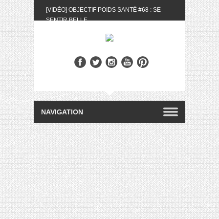
[VIDÉO] OBJECTIF POIDS SANTÉ #68 : SE
SENTIR BELLE
[UNBOXING] LA BOX BELLE AU NATUREL DU
MOIS DE MAI 2024
[VIDÉO] UNBOXING : LES MY LITTLE &
BIOTYFULL BOX DU MOIS DE MAI 2024 FEAT.
AKILA
[VIDÉO] LA SÉLECTION DU MOIS #AVRIL2024
[VIDÉO] QUITOQUE #10 : MEAL PREP &
CONVIVIALITÉ
[VIDÉO] UNBOXING : LES MY LITTLE &
BIOTYFULL BOX DU MOIS D’AVRIL 2024
FEAT. AKILA
[VIDÉO] OBJECTIF POIDS SANTÉ #67 : L’AVIS
DES AUTRES, CE N’EST QUE LA VIE DES
AUTRES
[VIDÉO] UNBOXING : LES MY LITTLE &
BIOTYFULL BOX DES MOIS DE FÉVRIER ET
MARS 2024 FEAT. AKILA
[VIDÉO] LA SÉLECTION DU MOIS
#JANVIER2024