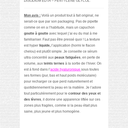
DISODIUM EDTA – PENTYLENE GLYCOL.
Mon avis :
Voilà un produit tout à fait original, ne
serait-ce que par son packaging. Pas de pipette
comme on en a l’habitude, mais un capuchon
goutte à goutte
avec lequel j’ai eu du mal à me
familiariser. Faut pas être pressé quoi ! La texture
est hyper
liquide,
l’application (hormi le flacon
chelou) est plutôt simple. Je conseille ce sérum
ultra concentré aux
peaux fatiguées
, en perte de
volume, aux
teints ternes
à la sortie de l’hiver. On
est à fond dans l’
acide hyaluronique
sous toutes
ses formes (pur, bas et haut poids moléculaire)
pour recharger ce que perd naturellement et
quotidiennement la peau en la matière. Je l’adore
tout particulièrement pour le
contour des yeux et
des lèvres
, il donne une apparence liftée sur ces
zones plus fragiles, comme si la peau était plus
saine, plus jeune et plus homogène.