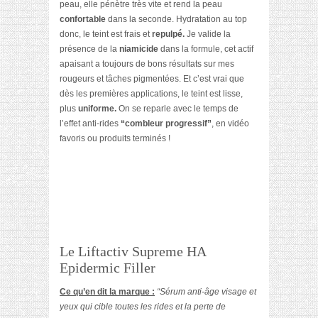
peau, elle pénètre très vite et rend la peau
confortable
dans la seconde. Hydratation au top
donc, le teint est frais et
repulpé.
Je valide la
présence de la
niamicide
dans la formule, cet actif
apaisant a toujours de bons résultats sur mes
rougeurs et tâches pigmentées. Et c’est vrai que
dès les premières applications, le teint est lisse,
plus
uniforme.
On se reparle avec le temps de
l’effet anti-rides
“combleur progressif”
, en vidéo
favoris ou produits terminés !
Le Liftactiv Supreme HA
Epidermic Filler
Ce qu’en dit la marque :
“Sérum anti-âge visage et
yeux qui cible toutes les rides et la perte de