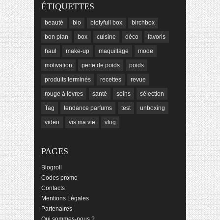
ÉTIQUETTES
beauté
bio
biotyfull box
birchbox
bon plan
box
cuisine
déco
favoris
haul
make-up
maquillage
mode
motivation
perte de poids
poids
produits terminés
recettes
revue
rouge à lèvres
santé
soins
sélection
Tag
tendance parfums
test
unboxing
video
vis ma vie
vlog
PAGES
Blogroll
Codes promo
Contacts
Mentions Légales
Partenaires
Qui sommes-nous ?