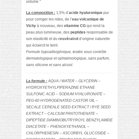
volume.”
La composition :
1,5% d’
acide hyaluronique
pur
pour corriger les rides, de l’
eau volcanique de
Vichy
à nouveau, des
vitamine CG
qui rend la
peau plus lumineuse, des
peptides
responsable de
son elasticité et du
resvératrol
d’origine naturelle
qui éclaircit le teint.
Formule hypoallergénique, testée sous contrôle
dermatologique et ophtalmologique, sans parfum,
sans silicone et sans alcool.
La formule :
AQUA / WATER – GLYCERIN –
HYDROXYETHYLPIPERAZINE ETHANE
SULFONIC ACID – SODIUM HYALURONATE –
PEG-60 HYDROGENATED CASTOR OIL –
SECALE CEREALE SEED EXTRACT / RYE SEED
EXTRACT – CALCIUM PANTOTHENATE –
DIPEPTIDE DIAMINOBUTRYROYL BENZYLAMIDE
DIACETATE – PHENOXYETHANOL –
CHLORPHENESIN – ASCORBYL GLUCOSIDE –