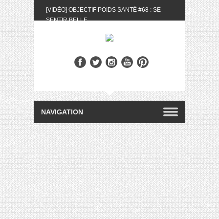
[VIDÉO] OBJECTIF POIDS SANTÉ #68 : SE
SENTIR BELLE
[UNBOXING] LA BOX BELLE AU NATUREL DU
MOIS DE MAI 2024
[VIDÉO] UNBOXING : LES MY LITTLE &
BIOTYFULL BOX DU MOIS DE MAI 2024 FEAT.
AKILA
[VIDÉO] LA SÉLECTION DU MOIS #AVRIL2024
[VIDÉO] QUITOQUE #10 : MEAL PREP &
CONVIVIALITÉ
[VIDÉO] UNBOXING : LES MY LITTLE &
BIOTYFULL BOX DU MOIS D’AVRIL 2024
FEAT. AKILA
[VIDÉO] OBJECTIF POIDS SANTÉ #67 : L’AVIS
DES AUTRES, CE N’EST QUE LA VIE DES
AUTRES
[VIDÉO] UNBOXING : LES MY LITTLE &
BIOTYFULL BOX DES MOIS DE FÉVRIER ET
MARS 2024 FEAT. AKILA
[VIDÉO] LA SÉLECTION DU MOIS
#JANVIER2024