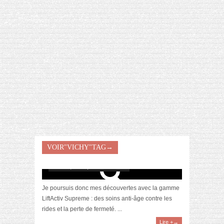
[VIDÉO] HELLOFRESH #34 : IDÉES
RECETTES RISOTTO
[Revue] La gamme fermeté Liftactiv Supreme
VOIR"VICHY"TAG→
par Vichy
mars 11, 2021 | 1 Commentaire
Je poursuis donc mes découvertes avec la gamme
LiftActiv Supreme : des soins anti-âge contre les
rides et la perte de fermeté. ...
Lire +→