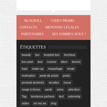
BLOGROLL
CODES PROMO
CONTACTS
MENTIONS LÉGALES
PARTENAIRES
QUI SOMMES-NOUS ?
ÉTIQUETTES
beauté
bio
biotyfull box
birchbox
bon plan
box
cuisine
déco
favoris
haul
make-up
maquillage
mode
motivation
perte de poids
poids
produits terminés
recettes
revue
rouge à lèvres
santé
soins
sélection
Tag
tendance parfums
test
unboxing
video
vis ma vie
vlog