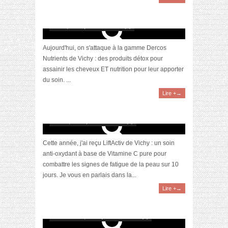
[Revue] Ma routine capillaire détox avec la
gamme Dercos Nutrients de Vichy
août 5, 2019 | 0 Commentaire(s)
Aujourd'hui, on s'attaque à la gamme Dercos
Nutrients de Vichy : des produits détox pour
assainir les cheveux ET nutrition pour leur apporter
du soin. ...
Lire +→
[Revue] LiftActiv de Vichy : ma cure anti-
fatigue du moment !
mars 1, 2018 | 0 Commentaire(s)
Cette année, j'ai reçu LiftActiv de Vichy : un soin
anti-oxydant à base de Vitamine C pure pour
combattre les signes de fatigue de la peau sur 10
jours. Je vous en parlais dans la...
Lire +→
[Idée cadeau] Le coffret de Noël “Mineral 89”
signé Vichy
décembre 18, 2017 | 0 Commentaire(s)