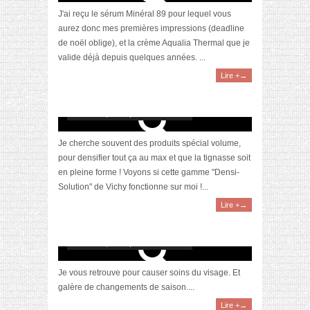
J'ai reçu le sérum Minéral 89 pour lequel vous
aurez donc mes premières impressions (deadline
de noël oblige), et la crème Aqualia Thermal que je
valide déjà depuis quelques années. ...
Lire +→
[Revue] DENSI-SOLUTIONS, la gamme volume
signée Vichy
octobre 30, 2017 | 2 Commentaires
Je cherche souvent des produits spécial volume,
pour densifier tout ça au max et que la tignasse soit
en pleine forme ! Voyons si cette gamme "Densi-
Solution" de Vichy fonctionne sur moi !...
Lire +→
[Focus] Ma routine Normaderm anti-
imperfections avec Vichy
octobre 10, 2017 | 2 Commentaires
Je vous retrouve pour causer soins du visage. Et
galère de changements de saison....
Lire +→