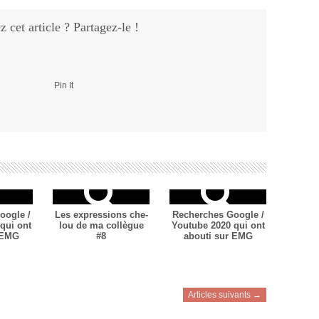
 cet article ? Partagez-le !
Pin It
oogle /
Les expressions che-
Recherches Google /
qui ont
lou de ma collègue
Youtube 2020 qui ont
 EMG
#8
abouti sur EMG
Articles suivants →