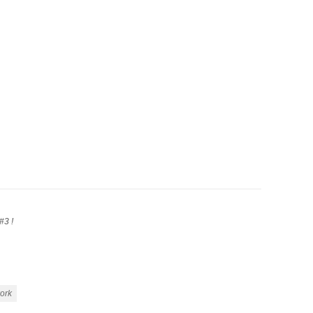
#3 !
ork