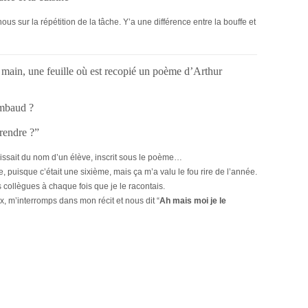
us sur la répétition de la tâche. Y’a une différence entre la bouffe et
 main, une feuille où est recopié un poème d’Arthur
imbaud ?
 rendre ?”
’agissait du nom d’un élève, inscrit sous le poème…
 puisque c’était une sixième, mais ça m’a valu le fou rire de l’année.
collègues à chaque fois que je le racontais.
x, m’interromps dans mon récit et nous dit “
Ah mais moi je le