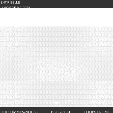
 SENTIR BELLE
U MOIS DE MAI 2024
OTYFULL BOX DU MOIS DE MAI 2024
24
NVIVIALITÉ
OTYFULL BOX DU MOIS D’AVRIL
VIS DES AUTRES, CE N’EST QUE LA
OTYFULL BOX DES MOIS DE
R2024
TES RISOTTO
QUI SOMMES-NOUS ?
BLOGROLL
CODES PROMO