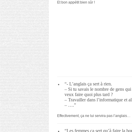
Et bon appétit bien sûr !
“- L’anglais ça sert à rien.
– Si tu savais le nombre de gens qui 
veux faire quoi plus tard ?
– Travailler dans l’informatique et a
– ….”
Effectivement, ça ne lui servira pas l’anglais…
“Les femmes ça sert qu’à faire la bou