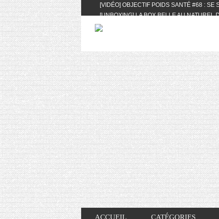
[VIDÉO] OBJECTIF POIDS SANTÉ #68 : SE
[UNBOXING] LA BOX BELLE AU NATUREL D
[VIDÉO] UNBOXING : LES MY LITTLE & BI
FEAT. AKILA
[VIDÉO] LA SÉLECTION DU MOIS #AVRIL20
[VIDÉO] QUITOQUE #10 : MEAL PREP & CO
[VIDÉO] UNBOXING : LES MY LITTLE & BI
2024 FEAT. AKILA
[VIDÉO] OBJECTIF POIDS SANTÉ #67 : L’A
VIE DES AUTRES
[VIDÉO] UNBOXING : LES MY LITTLE & BI
FÉVRIER ET MARS 2024 FEAT. AKILA
[VIDÉO] LA SÉLECTION DU MOIS #JANVIE
[VIDÉO] HELLOFRESH #34 : IDÉES RECET
ACCUEIL
CATÉGORIES