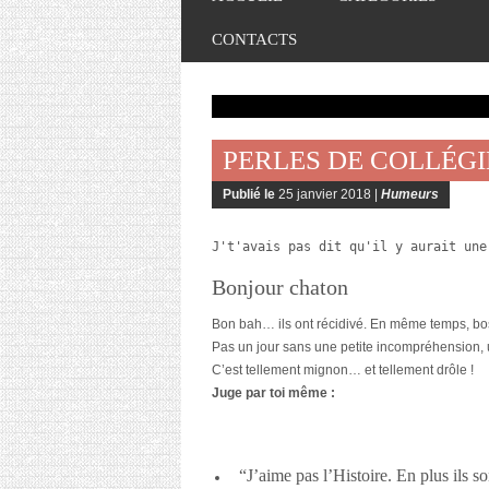
CONTACTS
PERLES DE COLLÉGI
Publié le
25 janvier 2018 |
Humeurs
J't'avais pas dit qu'il y aurait une
Bonjour chaton
Bon bah… ils ont récidivé. En même temps, boss
Pas un jour sans une petite incompréhension, 
C’est tellement mignon… et tellement drôle !
Juge par toi même :
“J’aime pas l’Histoire. En plus ils so