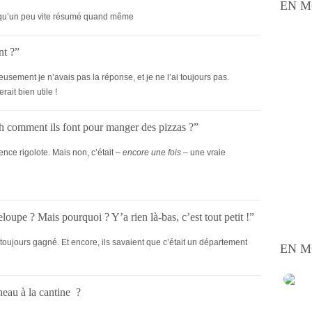
EN M
iqu’un peu vite résumé quand même
nt ?”
eusement je n’avais pas la réponse, et je ne l’ai toujours pas.
rait bien utile !
ah comment ils font pour manger des pizzas ?”
ence rigolote. Mais non, c’était –
encore une fois
– une vraie
loupe ? Mais pourquoi ? Y’a rien là-bas, c’est tout petit !”
s toujours gagné. Et encore, ils savaient que c’était un département
EN M
eau à la cantine ?