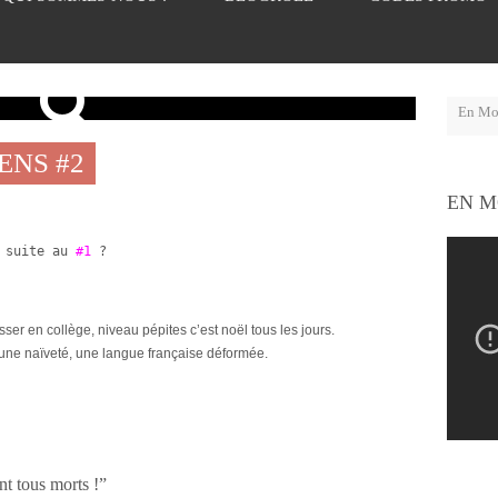
ENS #2
EN M
 suite au 
#1
?
er en collège, niveau pépites c’est noël tous les jours.
une naïveté, une langue française déformée.
nt tous morts !”