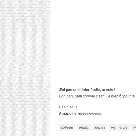
J’ai pas un métier facile, tu vois !
Bon bah, parti comme c’est… à bientôt pour la 
Des bisous
Amandine
.
Et ses élèves.
collège
enfant
perles
vis ma vie
w