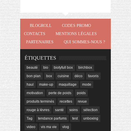
BLOGROLL
CODES PROMO
CONTACTS
MENTIONS LÉGALES
PARTENAIRES
QUI SOMMES-NOUS ?
ÉTIQUETTES
beauté
bio
biotyfull box
birchbox
bon plan
box
cuisine
déco
favoris
haul
make-up
maquillage
mode
motivation
perte de poids
poids
produits terminés
recettes
revue
rouge à lèvres
santé
soins
sélection
Tag
tendance parfums
test
unboxing
video
vis ma vie
vlog