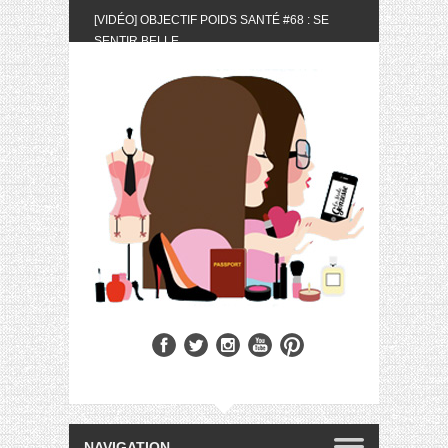
[VIDÉO] OBJECTIF POIDS SANTÉ #68 : SE
SENTIR BELLE
[UNBOXING] LA BOX BELLE AU NATUREL DU
MOIS DE MAI 2024
[VIDÉO] UNBOXING : LES MY LITTLE &
BIOTYFULL BOX DU MOIS DE MAI 2024 FEAT.
AKILA
[VIDÉO] LA SÉLECTION DU MOIS #AVRIL2024
[VIDÉO] QUITOQUE #10 : MEAL PREP &
CONVIVIALITÉ
[VIDÉO] UNBOXING : LES MY LITTLE &
BIOTYFULL BOX DU MOIS D’AVRIL 2024
FEAT. AKILA
[VIDÉO] OBJECTIF POIDS SANTÉ #67 : L’AVIS
DES AUTRES, CE N’EST QUE LA VIE DES
AUTRES
[VIDÉO] UNBOXING : LES MY LITTLE &
BIOTYFULL BOX DES MOIS DE FÉVRIER ET
MARS 2024 FEAT. AKILA
[VIDÉO] LA SÉLECTION DU MOIS
#JANVIER2024