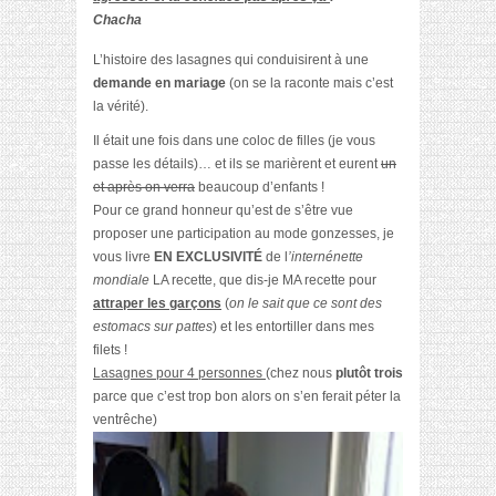
Chacha
L’histoire des lasagnes qui conduisirent à une
demande en mariage
(on se la raconte mais c’est
la vérité).
Il était une fois dans une coloc de filles (je vous
passe les détails)… et ils se marièrent et eurent
un
et après on verra
beaucoup d’enfants !
Pour ce
grand honneur
qu’est de s’être vue
proposer une participation au mode gonzesses, je
vous livre
EN EXCLUSIVITÉ
de l
’internénette
mondiale
LA
recette, que dis-je
MA
recette pour
attraper les garçons
(
on le sait que ce sont des
estomacs sur pattes
) et les entortiller dans mes
filets !
Lasagnes pour 4 personnes
(chez nous
plutôt trois
parce que c’est trop bon alors on s’en ferait péter la
ventrêche)