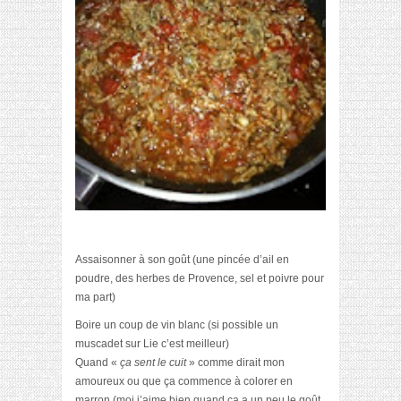
Assaisonner à son goût (une pincée d’ail en
poudre, des herbes de Provence, sel et poivre pour
ma part)
Boire un coup de vin blanc (si possible un
muscadet sur Lie c’est meilleur)
Quand «
ça sent le cuit
» comme dirait
mon
amoureux
ou que ça commence à colorer en
marron (moi j’aime bien quand ça a un peu le goût