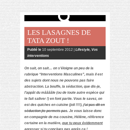
LES LASAGNES DE
TATA ZOUT !
Publié le
10 septembre 2012 |
Lifestyle
,
Vos
interventions
On sait, on sait… on s’éloigne un peu de la
rubrique “Interventions Masculines”, mais il est
des sujets dont nous ne pouvons pas faire
abstraction. La bouffe, la séduction, que dis-je,
l’appât du mââââle (ou de toute autre espèce qui
te fait saliver !) en font partie. Vous le savez, on
est des quiches en cuisine (joli !!!!),
j’ai pas dit en
séduction jte permets pas
. Je vous laisse donc
en compagnie de ma cousine, Hélène, référence
certaine en la matière,
que tu peux évidemment
agresser si tu conclues pas après ça
!