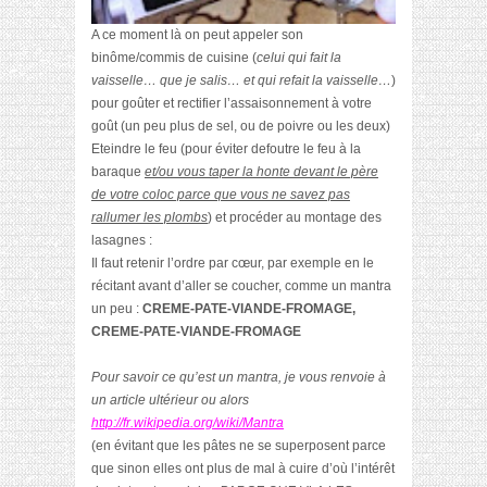
A ce moment là on peut appeler son
binôme/commis de cuisine (
celui qui fait la
vaisselle… que je salis… et qui refait la vaisselle…
)
pour goûter et rectifier l’assaisonnement à votre
goût (un peu plus de sel, ou de poivre ou les deux)
Eteindre le feu (pour éviter defoutre le feu à la
baraque
et/ou vous taper la honte devant le père
de votre coloc parce que vous ne savez pas
rallumer les plombs
) et procéder au montage des
lasagnes :
Il faut retenir l’ordre par cœur, par exemple en le
récitant avant d’aller se coucher, comme un mantra
un peu :
CREME-PATE-VIANDE-FROMAGE,
CREME-PATE-VIANDE-FROMAGE
Pour savoir ce qu’est un mantra, je vous renvoie à
un article ultérieur ou alors
http://fr.wikipedia.org/wiki/Mantra
(en évitant que les pâtes ne se superposent parce
que sinon elles ont plus de mal à cuire
d’où l’intérêt