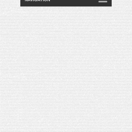
[VIDÉO] HELLOFRESH #34 : IDÉES
RECETTES RISOTTO