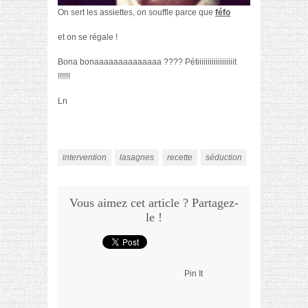
On sert les assiettes,
on souffle parce que
féfo
et on se régale !
Bona bonaaaaaaaaaaaaaa ???? Pétiiiiiiiiiiiiiiiiiit
!!!!!!
Ln
intervention
lasagnes
recette
séduction
Vous aimez cet article ? Partagez-
le !
Pin It