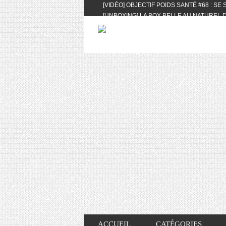
[VIDÉO] OBJECTIF POIDS SANTÉ #68 : SE
[UNBOXING] LA BOX BELLE AU NATUREL D
[VIDÉO] UNBOXING : LES MY LITTLE & BI
FEAT. AKILA
[VIDÉO] LA SÉLECTION DU MOIS #AVRIL20
[VIDÉO] QUITOQUE #10 : MEAL PREP & CO
[VIDÉO] UNBOXING : LES MY LITTLE & BI
2024 FEAT. AKILA
[VIDÉO] OBJECTIF POIDS SANTÉ #67 : L’A
VIE DES AUTRES
[VIDÉO] UNBOXING : LES MY LITTLE & BI
FÉVRIER ET MARS 2024 FEAT. AKILA
[VIDÉO] LA SÉLECTION DU MOIS #JANVIE
[VIDÉO] HELLOFRESH #34 : IDÉES RECET
ACCUEIL
CATÉGORIES