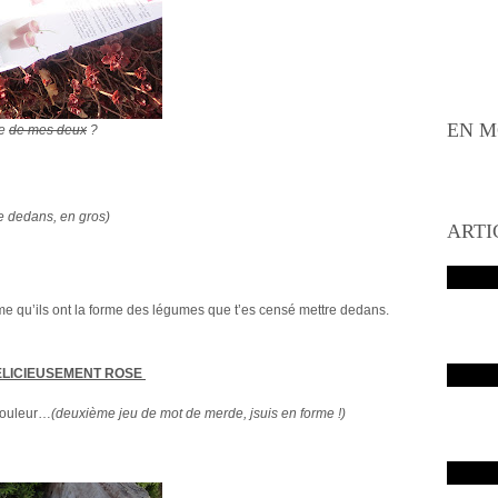
EN M
te
de mes deux
?
e dedans, en gros)
ARTI
e qu’ils ont la forme des légumes que t’es censé mettre dedans.
ELICIEUSEMENT ROSE
 couleur…
(deuxième jeu de mot de merde, jsuis en forme !)