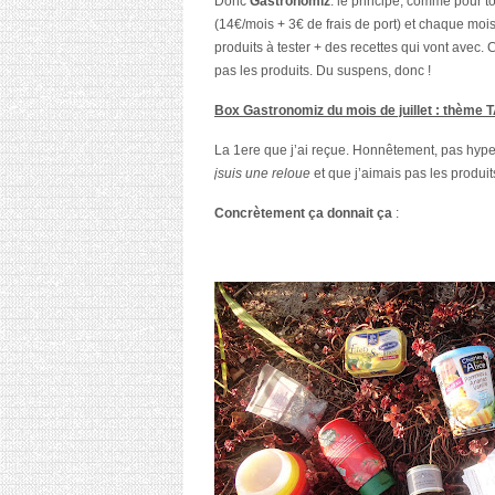
Donc
Gastronomiz
. le principe, comme pour t
(14€/mois + 3€ de frais de port) et chaque moi
produits à tester + des recettes qui vont avec
pas les produits. Du suspens, donc !
Box Gastronomiz du mois de juillet : thèm
La 1ere que j’ai reçue. Honnêtement, pas hyper
jsuis une reloue
et que j’aimais pas les produi
Concrètement ça donnait ça
: