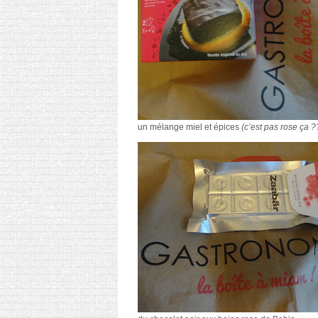
un mélange miel et épices
(c’est pas rose ça 