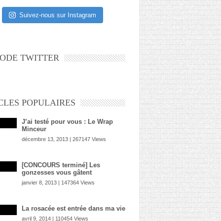
Suivez-nous sur Instagram
ODE TWITTER
CLES POPULAIRES
J’ai testé pour vous : Le Wrap
Minceur
décembre 13, 2013 | 267147 Views
[CONCOURS terminé] Les
gonzesses vous gâtent
janvier 8, 2013 | 147364 Views
La rosacée est entrée dans ma vie
avril 9, 2014 | 110454 Views