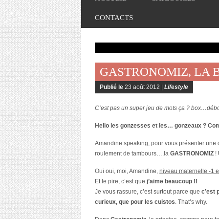
CONTACTS
GASTRONOMIZ, LA B
Publié le
23 août 2012 |
Lifestyle
C’est pas un super jeu de mots ça ? box…déb
Hello les gonzesses et les… gonzeaux ? Com
Amandine speaking, pour vous présenter une
roulement de tambours….la
GASTRONOMIZ
!
Oui oui, moi, Amandine,
niveau maternelle -1 e
Et le pire, c’est que
j’aime beaucoup !!
Je vous rassure, c’est surtout parce que
c’est 
curieux, que pour les cuistos
. That’s why.