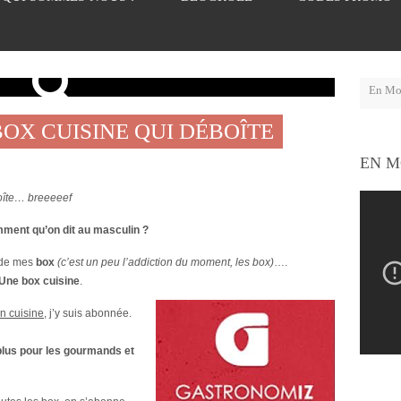
OX CUISINE QUI DÉBOÎTE
EN M
oîte… breeeeef
ment qu’on dit au masculin ?
 de mes
box
(c’est un peu l’addiction du moment, les box)
….
Une box cuisine
.
n cuisine
, j’y suis abonnée.
plus pour les gourmands et