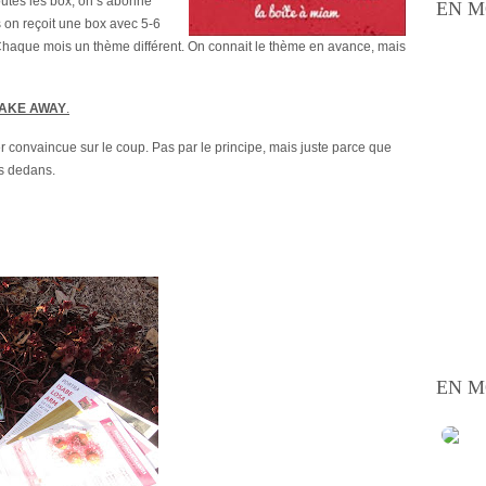
outes les box, on s’abonne
EN M
s on reçoit une box avec 5-6
. Chaque mois un thème différent. On connait le thème en avance, mais
e TAKE AWAY
.
 convaincue sur le coup. Pas par le principe, mais juste parce que
ts dedans.
EN M