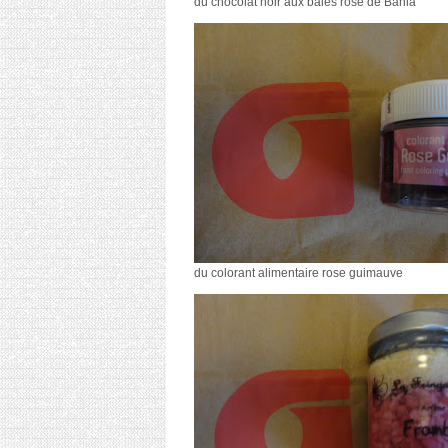
du chocolat noir aux baies rose de Bahia
du colorant alimentaire rose guimauve