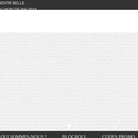
 SENTIR BELLE
U MOIS DE MAI 2024
OTYFULL BOX DU MOIS DE MAI 2024
24
NVIVIALITÉ
OTYFULL BOX DU MOIS D’AVRIL
VIS DES AUTRES, CE N’EST QUE LA
OTYFULL BOX DES MOIS DE
R2024
TES RISOTTO
QUI SOMMES-NOUS ?
BLOGROLL
CODES PROMO