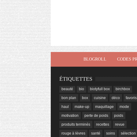
BLOGROLL
CODES P
ÉTIQUETTES
beauté
bio
biotyfull box
birchbox
bon plan
box
cuisine
déco
favoris
haul
make-up
maquillage
mode
motivation
perte de poids
poids
produits terminés
recettes
revue
rouge à lèvres
santé
soins
sélection