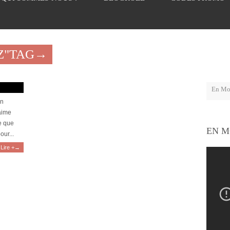
Z"TAG→
en
'aime
e que
EN M
our...
Lire +→