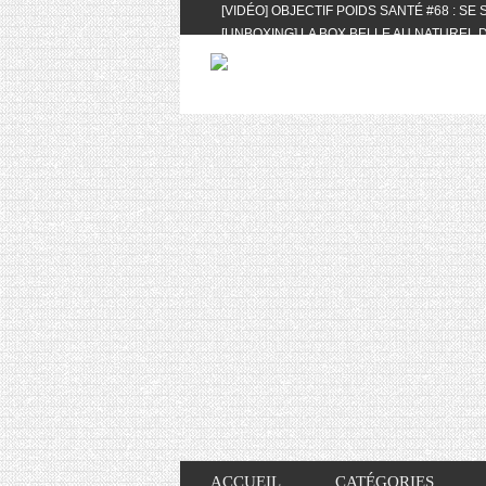
[VIDÉO] OBJECTIF POIDS SANTÉ #68 : SE
[UNBOXING] LA BOX BELLE AU NATUREL D
[VIDÉO] UNBOXING : LES MY LITTLE & BI
FEAT. AKILA
[VIDÉO] LA SÉLECTION DU MOIS #AVRIL20
[VIDÉO] QUITOQUE #10 : MEAL PREP & CO
[VIDÉO] UNBOXING : LES MY LITTLE & BI
2024 FEAT. AKILA
[VIDÉO] OBJECTIF POIDS SANTÉ #67 : L’A
VIE DES AUTRES
[VIDÉO] UNBOXING : LES MY LITTLE & BI
FÉVRIER ET MARS 2024 FEAT. AKILA
[VIDÉO] LA SÉLECTION DU MOIS #JANVIE
[VIDÉO] HELLOFRESH #34 : IDÉES RECET
ACCUEIL
CATÉGORIES