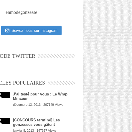
enmodegonzesse
Suivez-nous sur Instagram
ODE TWITTER
CLES POPULAIRES
J’ai testé pour vous : Le Wrap
Minceur
décembre 13, 2013 | 267149 Views
[CONCOURS terminé] Les
gonzesses vous gâtent
janvier 8, 2013 | 147367 Views