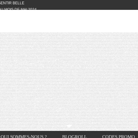
 SENTIR BELLE
U MOIS DE MAI 2024
OTYFULL BOX DU MOIS DE MAI 2024
24
NVIVIALITÉ
OTYFULL BOX DU MOIS D’AVRIL
VIS DES AUTRES, CE N’EST QUE LA
OTYFULL BOX DES MOIS DE
R2024
TES RISOTTO
QUI SOMMES-NOUS ?
BLOGROLL
CODES PROMO