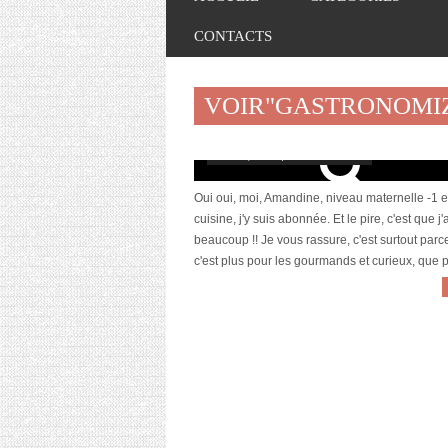
CONTACTS
VOIR"GASTRONOMI
Gastronomiz, la box cuisine qui déboîte
août 23, 2012 | 7 Commentaires
Oui oui, moi, Amandine, niveau maternelle -1 
cuisine, j'y suis abonnée. Et le pire, c'est que j
beaucoup !! Je vous rassure, c'est surtout parc
c'est plus pour les gourmands et curieux, que p