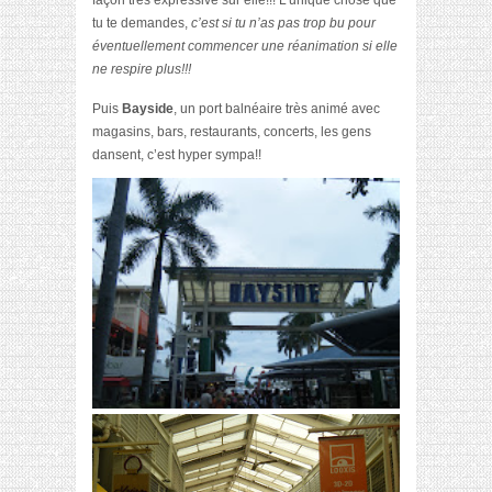
façon très expressive sur elle!!! L’unique chose que
tu te demandes,
c’est si tu n’as pas trop bu pour
éventuellement commencer une réanimation si elle
ne respire plus!!!
Puis
Bayside
, un port balnéaire très animé avec
magasins, bars, restaurants, concerts, les gens
dansent, c’est hyper sympa!!