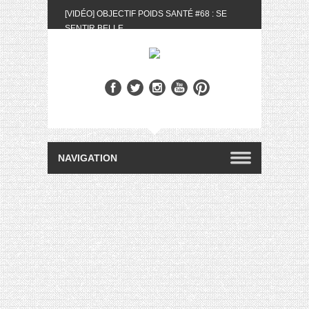
[VIDÉO] OBJECTIF POIDS SANTÉ #68 : SE
SENTIR BELLE
[UNBOXING] LA BOX BELLE AU NATUREL DU
MOIS DE MAI 2024
[VIDÉO] UNBOXING : LES MY LITTLE &
BIOTYFULL BOX DU MOIS DE MAI 2024 FEAT.
AKILA
[VIDÉO] LA SÉLECTION DU MOIS #AVRIL2024
[VIDÉO] QUITOQUE #10 : MEAL PREP &
CONVIVIALITÉ
[VIDÉO] UNBOXING : LES MY LITTLE &
BIOTYFULL BOX DU MOIS D’AVRIL 2024
FEAT. AKILA
[VIDÉO] OBJECTIF POIDS SANTÉ #67 : L’AVIS
DES AUTRES, CE N’EST QUE LA VIE DES
AUTRES
[VIDÉO] UNBOXING : LES MY LITTLE &
BIOTYFULL BOX DES MOIS DE FÉVRIER ET
MARS 2024 FEAT. AKILA
[VIDÉO] LA SÉLECTION DU MOIS
#JANVIER2024