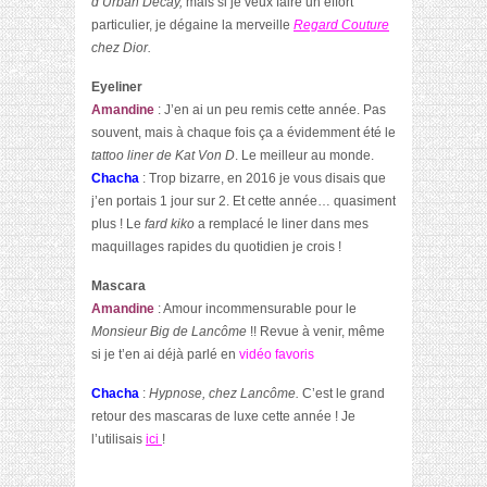
d’Urban Decay,
mais si je veux faire un effort
particulier, je dégaine la merveille
Regard Couture
chez Dior.
Eyeliner
Amandine
: J’en ai un peu remis cette année. Pas
souvent, mais à chaque fois ça a évidemment été le
tattoo liner de Kat Von D
. Le meilleur au monde.
Chacha
: Trop bizarre, en 2016 je vous disais que
j’en portais 1 jour sur 2. Et cette année… quasiment
plus ! Le
fard kiko
a remplacé le liner dans mes
maquillages rapides du quotidien je crois !
Mascara
Amandine
: Amour incommensurable pour le
Monsieur Big de Lancôme
!! Revue à venir, même
si je t’en ai déjà parlé en
vidéo favoris
Chacha
:
Hypnose, chez Lancôme.
C’est le grand
retour des mascaras de luxe cette année ! Je
l’utilisais
ici
!