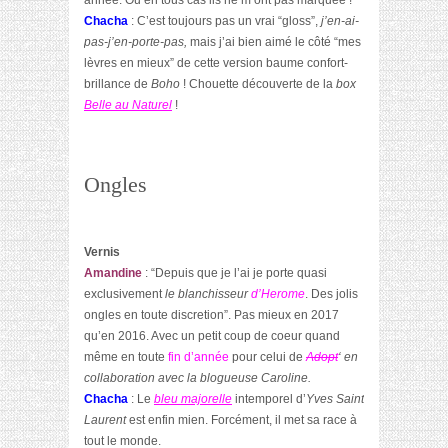
année. Ou en tous cas ils ne m’ont pas marquée !
Chacha
: C’est toujours pas un vrai “gloss”,
j’en-ai-
pas-j’en-porte-pas,
mais j’ai bien aimé le côté “mes
lèvres en mieux” de cette version baume confort-
brillance de
Boho
! Chouette découverte de la
box
Belle au Naturel
!
Ongles
Vernis
Amandine
: “Depuis que je l’ai je porte quasi
exclusivement
le blanchisseur
d’Herome
. Des jolis
ongles en toute discretion”. Pas mieux en 2017
qu’en 2016. Avec un petit coup de coeur quand
même en toute
fin d’année
pour celui de
Adopt
‘ en
collaboration avec la blogueuse Caroline.
Chacha
: Le
bleu majorelle
intemporel d’
Yves Saint
Laurent
est enfin mien. Forcément, il met sa race à
tout le monde.