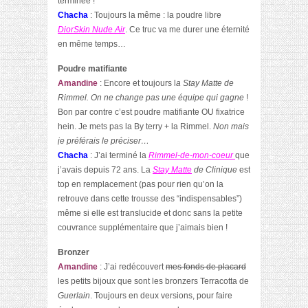
terminée !
Chacha
: Toujours la même : la poudre libre
DiorSkin Nude Air
. Ce truc va me durer une éternité
en même temps…
Poudre
matifiante
Amandine
: Encore et toujours l
a Stay Matte de
Rimmel. On ne change pas une équipe qui gagne
!
Bon par contre c’est poudre matifiante OU fixatrice
hein. Je mets pas la By terry + la Rimmel.
Non mais
je préférais le préciser…
Chacha
: J’ai terminé la
Rimmel-de-mon-coeur
que
j’avais depuis 72 ans. La
Stay Matte
de Clinique
est
top en remplacement (pas pour rien qu’on la
retrouve dans cette trousse des “indispensables”)
même si elle est translucide et donc sans la petite
couvrance supplémentaire que j’aimais bien !
Bronzer
Amandine
: J’ai redécouvert
mes fonds de placard
les petits bijoux que sont les bronzers Terracotta de
Guerlain
. Toujours en deux versions, pour faire