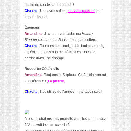
l’huile de coude comme on dit !
Chacha
: Un savon solide,
nouvelle passion
, peu
importe lequel !
Éponges
Amandine
: J’avoue avoir lâché ma
Beauty
Blender
cette année. Sans raison particulière.
Chacha
: Toujours sans moi, je fais tout ça au doigt
et j’évite de laisser la moitié de mes tubes se
perdre dans une éponge.
Recourbe
Cécile
cils
Amandine
: Toujours le Sephora. Ca fait clairement
la différence ! (
La preuve
)
Chacha
: Pas utilisé de l’année…
me tapez pas !
Alors les chatons, ces produits vous les connaissez
? Vous validez ces awards ?