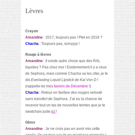
Lèvres
Crayon
Amandine
: 2017, toujours pas ! Ptet en 2018 ?
Chacha
: Toujours pas, sorryyyy !
Rouge à lèvres
Amandine
: Il existe autre chose que des RAL
liquides ? Pas chez moi ! Evidemement il y a ceux
de Sephora, mais comme Chacha va les citer, je te
dis
Everlasting Liquid Lipstick de Kat Von D
!
(rappelle-toi mes
favoris de Décembre !
)
Chacha
: Retour en fanfare des
rouges velouté
sans transfert de Sephora
. J’ai eu la chance de
recevoir tout un tas de nouvelles teintes que je te
swatchais juste
ici
!
Gloss
Amandine
: Je ne crois pas en avoir mis cette