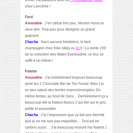
unifier ma paupière avec la
Pro Aquatique Nude
chez Lancôme !
Fard
Amandine
: J’en utilise très peu. Version mono je
veux dire. Trop peu pour désigner un grand
gagnant.
Chacha
: Sans aucune hésitation, le fard
champagne chez
Kiko
(déjà vu
ici
!) ! La
teinte 200
de la collection des
Water Eyeshadow
, ce truc se
suffit à lui-même !
Palette
Amandine
: J’ai évidemment toujours beaucoup
aimé les 2
Chocolate Bar
de
Too Faced
. Mais j’ai
un peu saturé des teintes marron/orangées. En
même temps, au bout de 2ans… Dernièrement ça a
beaucoup été la Naked Basics 2 qui tire sur le gris,
petite et accessible.
Chacha
: J’ai l’impression que ça fait une éternité
que je ne me suis pas maquillée… Tout est en
cartons aussi… J’ai beaucoup ressorti ma
Naked 1