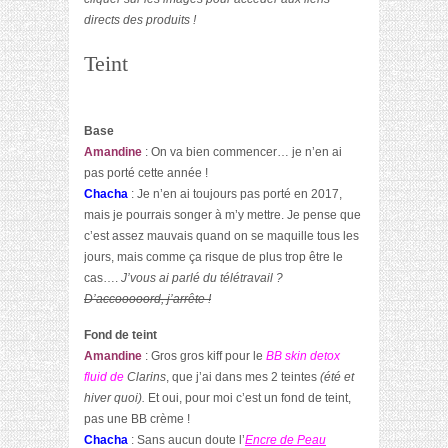
directs des produits !
Teint
Base
Amandine
: On va bien commencer… je n’en ai
pas porté cette année !
Chacha
: Je n’en ai toujours pas porté en 2017,
mais je pourrais songer à m’y mettre. Je pense que
c’est assez mauvais quand on se maquille tous les
jours, mais comme ça risque de plus trop être le
cas….
J’vous ai parlé du télétravail ?
D’accooooord, j’arrête !
Fond de teint
Amandine
: Gros gros kiff pour le
BB skin detox
fluid
de
Clarins
, que j’ai dans mes 2 teintes
(été et
hiver quoi).
Et oui, pour moi c’est un fond de teint,
pas une BB crème !
Chacha
: Sans aucun doute l’
Encre de Peau