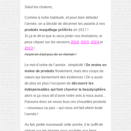
Salut les chatons,
Comme à notre habitude, et pour bien débuter
l’année, on a décidé de décerner les awards à nos
produits maquillage préférés
en 2017 !
Si ça te dit et que tu veux pister nos évolutions, tu
peux cliquer sur les versions
2016
,
2015
,
2014
et
2013
!
Avant on était pas de ce monde !
Le mot d’ordre de l’année : simplicité !
De moins en
moins de produits
finalement, mais des coups de
cœurs qui deviennent des évidences ! On a aussi
de plus en plus l’occasion de
découvrir les
indispensables qui font chavirer la beautysphère
,
alors si ça vous dit d’avoir notre avis à nous aussi…
Passons donc en revue tous ces chouettes produits
– nouveaux ou pas –
qui nous ont fait vibrer toute
l’année !
Au fait, petite nouveauté cette année, il te suffit de
cliquer sur les images pour accéder aux liens