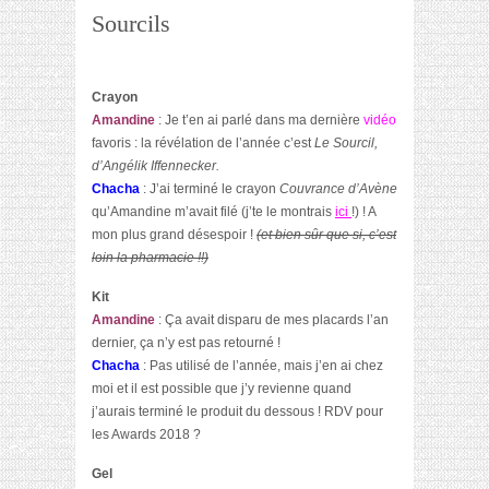
Sourcils
Crayon
Amandine
: Je t’en ai parlé dans ma dernière
vidéo
favoris : la révélation de l’année c’est
Le Sourcil,
d’Angélik Iffennecker.
Chacha
: J’ai terminé le crayon
Couvrance d’Avène
qu’Amandine m’avait filé (j’te le montrais
ici
!) ! A
mon plus grand désespoir !
(et bien sûr que si, c’est
loin la pharmacie !!)
Kit
Amandine
: Ça avait disparu de mes placards l’an
dernier, ça n’y est pas retourné !
Chacha
: Pas utilisé de l’année, mais j’en ai chez
moi et il est possible que j’y revienne quand
j’aurais terminé le produit du dessous ! RDV pour
les Awards 2018 ?
Gel