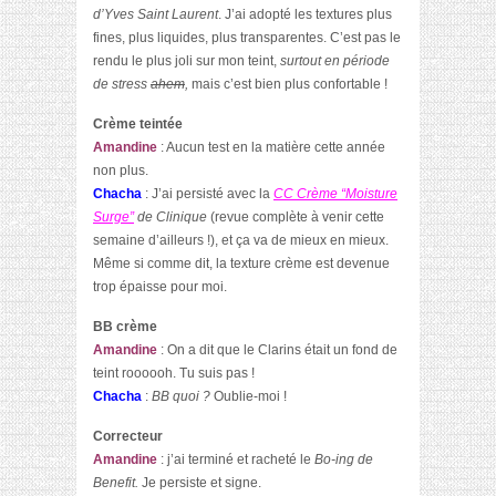
d’Yves Saint Laurent
. J’ai adopté les textures plus
fines, plus liquides, plus transparentes. C’est pas le
rendu le plus joli sur mon teint,
surtout en période
de stress
ahem
,
mais c’est bien plus confortable !
Crème teintée
Amandine
: Aucun test en la matière cette année
non plus.
Chacha
: J’ai persisté avec la
CC Crème “Moisture
Surge”
de Clinique
(revue complète à venir cette
semaine d’ailleurs !), et ça va de mieux en mieux.
Même si comme dit, la texture crème est devenue
trop épaisse pour moi.
BB crème
Amandine
: On a dit que le Clarins était un fond de
teint roooooh. Tu suis pas !
Chacha
:
BB quoi ?
Oublie-moi !
Correcteur
Amandine
: j’ai terminé et racheté le
Bo-ing de
Benefit.
Je persiste et signe.