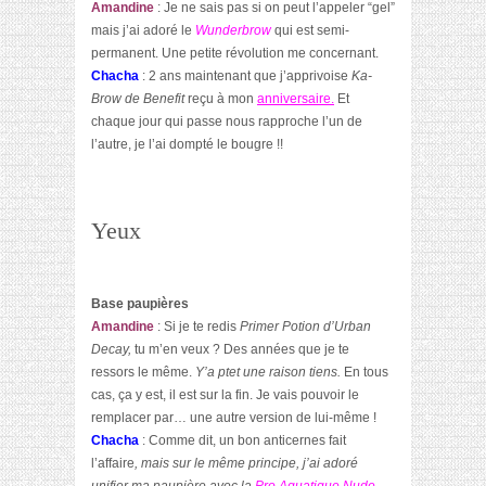
Amandine
: Je ne sais pas si on peut l’appeler “gel”
mais j’ai adoré le
Wunderbrow
qui est semi-
permanent. Une petite révolution me concernant.
Chacha
: 2 ans maintenant que j’apprivoise
Ka-
Brow de Benefit
reçu à mon
anniversaire.
Et
chaque jour qui passe nous rapproche l’un de
l’autre, je l’ai dompté le bougre !!
Yeux
Base paupières
Amandine
: Si je te redis
Primer Potion d’Urban
Decay,
tu m’en veux ? Des années que je te
ressors le même.
Y’a ptet une raison tiens.
En tous
cas, ça y est, il est sur la fin. Je vais pouvoir le
remplacer par… une autre version de lui-même !
Chacha
: Comme dit, un bon anticernes fait
l’affaire
, mais sur le même principe, j’ai adoré