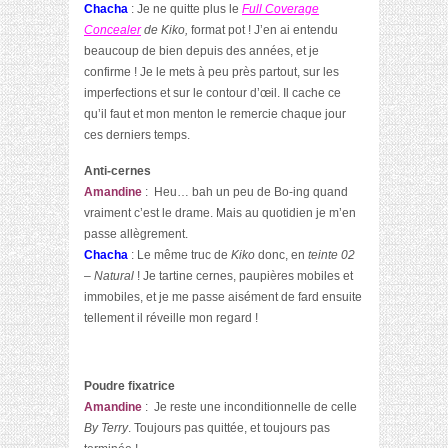
Chacha
: Je ne quitte plus le
Full Coverage
Concealer
de Kiko,
format pot ! J’en ai entendu
beaucoup de bien depuis des années, et je
confirme ! Je le mets à peu près partout, sur les
imperfections et sur le contour d’œil. Il cache ce
qu’il faut et mon menton le remercie chaque jour
ces derniers temps.
Anti-cernes
Amandine
: Heu… bah un peu de Bo-ing quand
vraiment c’est le drame. Mais au quotidien je m’en
passe allègrement.
Chacha
: Le même truc de
Kiko
donc, en
teinte
02
– Natural
! Je tartine cernes, paupières mobiles et
immobiles, et je me passe aisément de fard ensuite
tellement il réveille mon regard !
Poudre fixatrice
Amandine
: Je reste une inconditionnelle de celle
By Terry
. Toujours pas quittée, et toujours pas