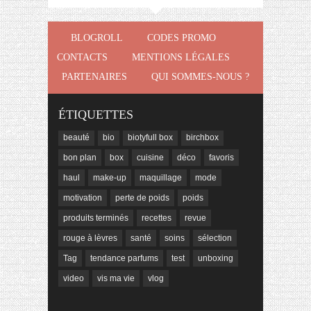
BLOGROLL
CODES PROMO
CONTACTS
MENTIONS LÉGALES
PARTENAIRES
QUI SOMMES-NOUS ?
ÉTIQUETTES
beauté
bio
biotyfull box
birchbox
bon plan
box
cuisine
déco
favoris
haul
make-up
maquillage
mode
motivation
perte de poids
poids
produits terminés
recettes
revue
rouge à lèvres
santé
soins
sélection
Tag
tendance parfums
test
unboxing
video
vis ma vie
vlog