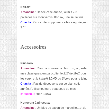
Nail art
Amandine
: Héééé cette année j’ai mis 2-3
paillettes sur mon vernis. Bon ok, une seule fois…
Chacha
: On va p’tet supprimer cette catégorie, nan
? ^^
Accessoires
Pinceaux
Amandine
: Rien de nouveau à l’horizon, je garde
mes classiques, en particulier le
217 de MAC
pour
les yeux, et le
kabuki 3DHD de Sigma
pour le teint.
Chacha
: Pas de découverte sur ce plan cette
année, j’utilise toujours beaucoup de mes
chouchous
chez
Zoeva
.
Nettoyant à pinceaux
Amandine
: Un bloc de savon de marseille…et de