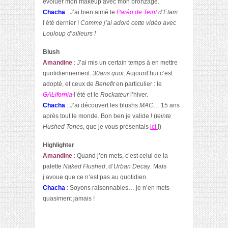
évoluer mon makeup avec mon bronzage.
Chacha
: J’ai bien aimé le
Paréo de Teint
d’Etam
l’été dernier !
Comme j’ai adoré cette vidéo avec
Louloup d’ailleurs !
Blush
Amandine
: J’ai mis un certain temps à en mettre
quotidiennement.
30ans quoi
. Aujourd’hui c’est
adopté, et ceux de
Benefit
en particulier : le
GALifornia
l’été et le
Rockateur
l’hiver.
Chacha
: J’ai découvert les blushs
MAC
… 15 ans
après tout le monde. Bon ben je valide ! (
teinte
Hushed Tones
, que je vous présentais
ici
!)
Highlighter
Amandine
: Quand j’en mets, c’est celui de la
palette
Naked Flushed
, d’
Urban Decay
. Mais
j’avoue que ce n’est pas au quotidien.
Chacha
: Soyons raisonnables… je n’en mets
quasiment jamais !