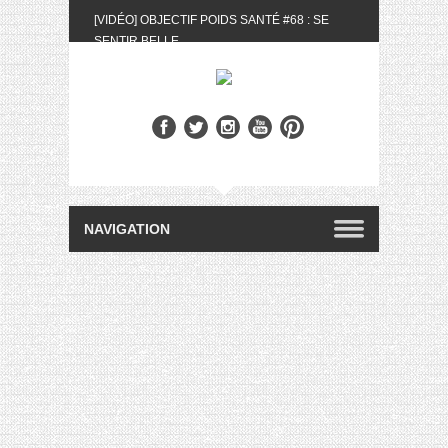
[VIDÉO] OBJECTIF POIDS SANTÉ #68 : SE
SENTIR BELLE
[UNBOXING] LA BOX BELLE AU NATUREL DU
MOIS DE MAI 2024
[VIDÉO] UNBOXING : LES MY LITTLE &
BIOTYFULL BOX DU MOIS DE MAI 2024 FEAT.
AKILA
[VIDÉO] LA SÉLECTION DU MOIS #AVRIL2024
[VIDÉO] QUITOQUE #10 : MEAL PREP &
CONVIVIALITÉ
[VIDÉO] UNBOXING : LES MY LITTLE &
BIOTYFULL BOX DU MOIS D’AVRIL 2024
FEAT. AKILA
[VIDÉO] OBJECTIF POIDS SANTÉ #67 : L’AVIS
DES AUTRES, CE N’EST QUE LA VIE DES
AUTRES
[VIDÉO] UNBOXING : LES MY LITTLE &
BIOTYFULL BOX DES MOIS DE FÉVRIER ET
MARS 2024 FEAT. AKILA
[VIDÉO] LA SÉLECTION DU MOIS
#JANVIER2024