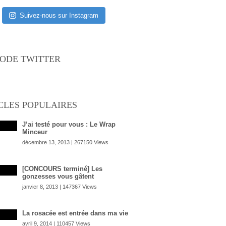
Suivez-nous sur Instagram
ODE TWITTER
CLES POPULAIRES
J’ai testé pour vous : Le Wrap
Minceur
décembre 13, 2013 | 267150 Views
[CONCOURS terminé] Les
gonzesses vous gâtent
janvier 8, 2013 | 147367 Views
La rosacée est entrée dans ma vie
avril 9, 2014 | 110457 Views