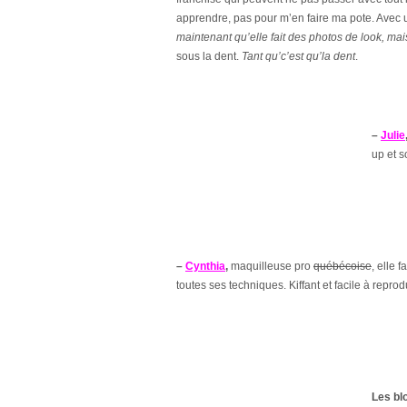
apprendre, pas pour m’en faire ma pote. Avec 
maintenant qu’elle fait des photos de look, mais 
sous la dent.
Tant qu’c’est qu’la dent
.
–
Julie
up et 
–
Cynthia
,
maquilleuse pro
québécoise
, elle 
toutes ses techniques. Kiffant et facile à reprod
L
es bl