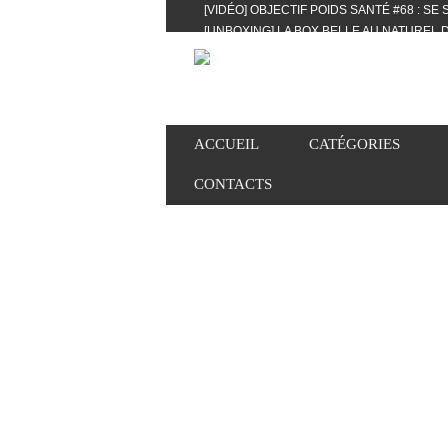
[VIDÉO] OBJECTIF POIDS SANTÉ #68 : SE
[UNBOXING] LA BOX BELLE AU NATUREL D
[VIDÉO] UNBOXING : LES MY LITTLE & BI
FEAT. AKILA
[VIDÉO] LA SÉLECTION DU MOIS #AVRIL20
[VIDÉO] QUITOQUE #10 : MEAL PREP & CO
[VIDÉO] UNBOXING : LES MY LITTLE & BI
ACCUEIL
CATÉGORIES
2024 FEAT. AKILA
[VIDÉO] OBJECTIF POIDS SANTÉ #67 : L’A
CONTACTS
VIE DES AUTRES
[VIDÉO] UNBOXING : LES MY LITTLE & BI
FÉVRIER ET MARS 2024 FEAT. AKILA
[VIDÉO] LA SÉLECTION DU MOIS #JANVIE
[VIDÉO] HELLOFRESH #34 : IDÉES RECET