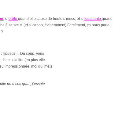
on
, si
drôle
quand elle cause de
boulets
mecs, et si
touchante
quand
che à sa sœur.
(et si canon,
évidemment
)
Forcément, ça nous parle !
 ?
 flippette !!! Du coup, vous
e
, foncez la lire (en plus elle
 peu impressionnée, moi qui mets
uite un d’ces quat’, j’essaie