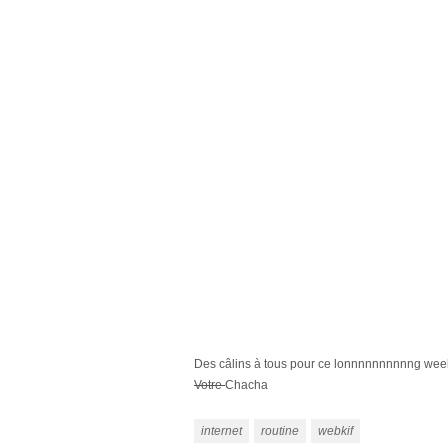
Des câlins à tous pour ce lonnnnnnnnnng we
Votre
Chacha
internet
routine
webkif