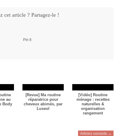
 cet article ? Partagez-le !
Pin It
outine
[Revue] Ma routine
[Vidéo] Routine
nne au
réparatrice pour
ménage : recettes
he Body
cheveux abimés, par
naturelles &
Luxeol
organisation
rangement
Articles suivants →