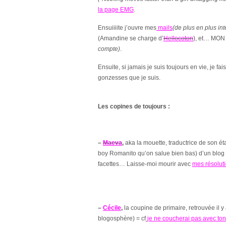
la page EMG
.
Ensuiiiite j’ouvre mes
mails
(de plus en plus int
(Amandine se charge d’
Hellocoton
), et… MO
compte)
.
Ensuite, si jamais je suis toujours en vie, je fai
gonzesses que je suis.
Les copines de toujours :
–
Maeva
,
aka la mouette, traductrice de son ét
boy Romanito qu’on salue bien bas) d’un blog s
facettes…
Laisse-moi mourir avec
mes résolut
–
Cécile
,
la coupine de primaire, retrouvée il y 
blogosphère) = cf
je ne coucherai pas avec to