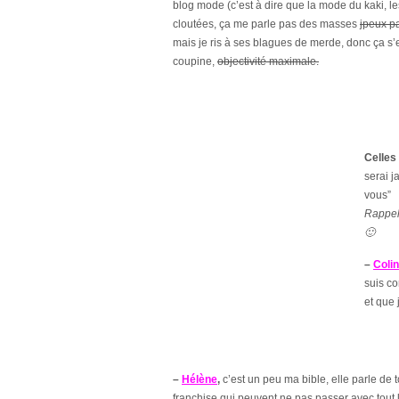
blog mode (c’est à dire que la mode du kaki, le
cloutées, ça me parle pas des masses
jpeux pa
mais
je ris à ses blagues de merde, donc ça s’
coupine,
objectivité maximale.
Celles
serai j
vous”
Rappel 
🙂
–
Coli
suis c
et que 
–
Hélène
,
c’est un peu ma bible, elle parle de to
franchise qui peuvent ne pas passer avec tout l