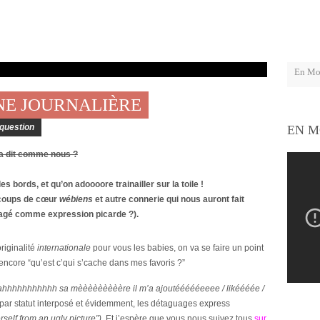
INE JOURNALIÈRE
question
EN M
 a dit comme nous ?
les bords, et qu’on adoooore trainailler sur la toile !
s coups de cœur
wébiens
et autre connerie qui nous auront fait
magé comme expression picarde ?).
originalité
internationale
pour vous les babies, on va se faire un point
ncore “qu’est c’qui s’cache dans mes favoris ?”
ahhhhhhhhhhh sa mèèèèèèèèère il m’a ajoutéééééeeee / likéééée /
 par statut interposé et évidemment, les détaguages express
self from an ugly picture”
)
. Et j’espère que vous nous suivez tous
sur