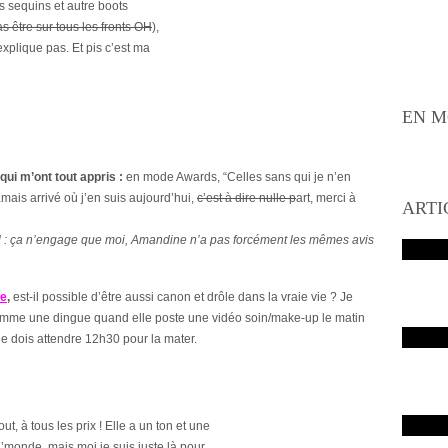
s sequins et autre boots
s être sur tous les fronts OH
),
explique pas.
Et pis c’est ma
EN M
 q
ui m’ont tout appris :
en mode Awards, “Celles sans qui je n’en
amais arrivé où j’en suis aujourd’hui,
c’est à
dire nulle p
art, merci à
ARTI
: ç
a n’engage que
moi
, Amandine n’a pas forcément les mêmes avis
ne
,
est-il possible d’être aussi canon et drôle dans la vraie vie ? Je
omme une dingue quand elle poste une vidéo soin/make-up le matin
je dois attendre 12h30 pour la mater.
ut, à tous les prix ! Elle a un ton et une
’monde, mais moi je suis juste là pour