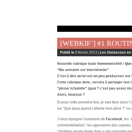
[WEBKIF’] #1 ROUT
Publié le
8 février 2013 |
Les Gonzesses en 
Nouvelle rubrique toute fwwwwweshhh !
Qui
“Ma semaine sur internénette”
C’est à dire qu’on est un peu
geekasses
sur 
Cette rubrique donc, servira à partager no
“pisser tchulotte”
(
q
uoi ? c’est pas assez i
Alors, heureux ?
Et pour cette première fois, je vais faire dans l’
sur “Qué pasa quand j’allume mon pécé ?” ou e
J’vous épargne l’ouverture de
Facebook
, les
“
commentééééee”
, les agressions des copines
(
“Nothing moves faster than a girl untagging her