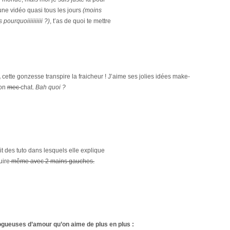
une vidéo quasi tous les jours
(moins
pourquoiiiiiiiiii ?)
, t’as de quoi te mettre
,
cette gonzesse transpire la fraicheur
! J’aime ses jolies idées make-
son
mec
chat.
Bah quoi ?
fait des tuto dans lesquels elle explique
uire
même avec 2 mains gauches.
ogueuses d’amour qu’on aime de plus
en plus
: