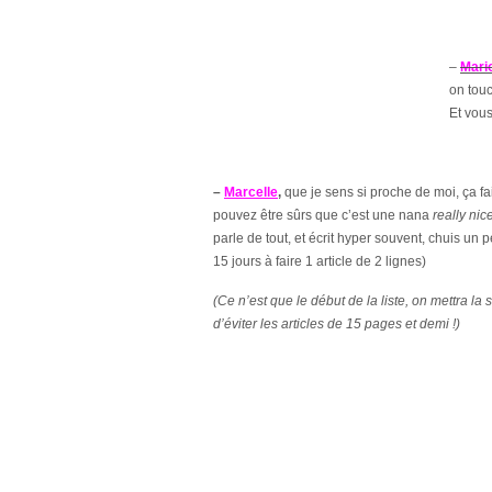
–
Mari
on tou
Et vous
–
Marcelle
,
que je sens si proche de moi, ça fait
pouvez être sûrs que c’est une nana
really nic
parle de tout, et écrit hyper souvent, chuis un
15 jours à faire 1 article de 2 lignes)
(Ce n’est que le début de la liste, on mettra la s
d’éviter les articles de 15 pages et demi !)