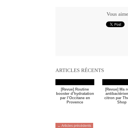
Vous aimez
ARTICLES RÉCENTS
[Revue] Routine
[Revue] Ma r
booster d’hydratation
antibactérie
par l’Occitane en
citron par T
Provence
Shop
← Articles précédents