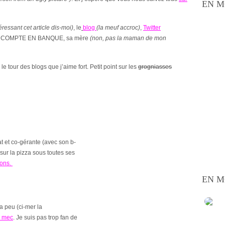
EN M
éressant cet article dis-moi)
, le
blog
(la meuf accroc)
,
Twitter
N COMPTE EN BANQUE, sa
mère
(non, pas la maman de mon
s le tour des blogs que j’aime fort. Petit point sur les
grogniasses
at et co-gérante (avec son b-
ur la pizza sous toutes ses
ions.
EN M
a peu (ci-mer la
n mec
. Je suis pas trop fan de