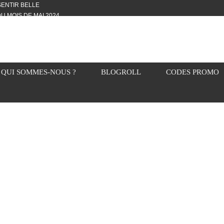
 SENTIR BELLE
U MOIS DE MAI 2024
OTYFULL BOX DU MOIS DE MAI 2024
24
NVIVIALITÉ
OTYFULL BOX DU MOIS D’AVRIL
QUI SOMMES-NOUS ?
BLOGROLL
CODES PROMO
VIS DES AUTRES, CE N’EST QUE LA
OTYFULL BOX DES MOIS DE
R2024
TES RISOTTO