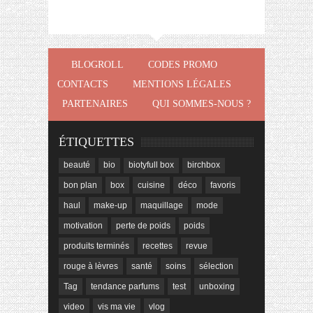
BLOGROLL
CODES PROMO
CONTACTS
MENTIONS LÉGALES
PARTENAIRES
QUI SOMMES-NOUS ?
ÉTIQUETTES
beauté
bio
biotyfull box
birchbox
bon plan
box
cuisine
déco
favoris
haul
make-up
maquillage
mode
motivation
perte de poids
poids
produits terminés
recettes
revue
rouge à lèvres
santé
soins
sélection
Tag
tendance parfums
test
unboxing
video
vis ma vie
vlog