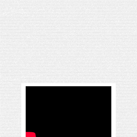
[VIDÉO] HELLOFRESH #34 : IDÉES
RECETTES RISOTTO