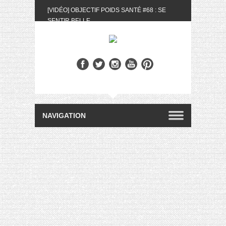
[VIDÉO] OBJECTIF POIDS SANTÉ #68 : SE
SENTIR BELLE
[UNBOXING] LA BOX BELLE AU NATUREL DU
MOIS DE MAI 2024
[VIDÉO] UNBOXING : LES MY LITTLE &
BIOTYFULL BOX DU MOIS DE MAI 2024 FEAT.
AKILA
[VIDÉO] LA SÉLECTION DU MOIS #AVRIL2024
[VIDÉO] QUITOQUE #10 : MEAL PREP &
CONVIVIALITÉ
[VIDÉO] UNBOXING : LES MY LITTLE &
BIOTYFULL BOX DU MOIS D’AVRIL 2024
FEAT. AKILA
[VIDÉO] OBJECTIF POIDS SANTÉ #67 : L’AVIS
DES AUTRES, CE N’EST QUE LA VIE DES
AUTRES
[VIDÉO] UNBOXING : LES MY LITTLE &
BIOTYFULL BOX DES MOIS DE FÉVRIER ET
MARS 2024 FEAT. AKILA
[VIDÉO] LA SÉLECTION DU MOIS
#JANVIER2024