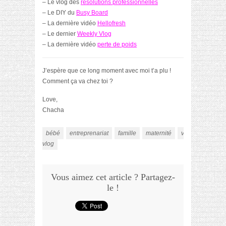
– Le vlog des
résolutions professionnelles
– Le DIY du
Busy Board
– La dernière vidéo
Hellofresh
– Le dernier
Weekly Vlog
– La dernière vidéo
perte de poids
J’espère que ce long moment avec moi t’a plu !
Comment ça va chez toi ?
Love,
Chacha
bébé
entreprenariat
famille
maternité
vlog
weekly
vlog
Vous aimez cet article ? Partagez-
le !