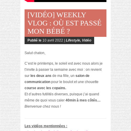
[VIDÉO] WEEKLY
VLOG : OÙ EST PASSÉ
MON BÉBÉ ?
Publié le
10 avril 2022 |
Lifestyle
,
Vidéo
Salut chaton,
C’est le printemps, le soleil est avec nous alors je
t’invite à passer la semaine avec moi : on revient
sur
les deux ans
de ma fille, un
salon de
communication
pour le boulot et une chouette
course avec les copains.
Et d’autres futilités diverses, puisque j’ai quand
même de quoi vous caler
40min à mes côtés…
Bienvenue chez nous !
Les vidéos mentionnées :