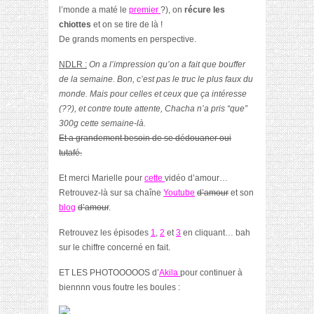
l’monde a maté le
premier
?), on
récure les
chiottes
et on se tire de là !
De grands moments en perspective.
NDLR :
On a l’impression qu’on a fait que bouffer
de la semaine. Bon, c’est pas le truc le plus faux du
monde. Mais pour celles et ceux que ça intéresse
(??), et contre toute attente, Chacha n’a pris “que”
300g cette semaine-là.
Et a grandement besoin de se dédouaner oui
tutafé.
Et merci Marielle pour
cette
vidéo d’amour…
Retrouvez-là sur sa chaîne
Youtube
d’amour
et son
blog
d’amour
.
Retrouvez les épisodes
1
,
2
et
3
en cliquant… bah
sur le chiffre concerné en fait.
ET LES PHOTOOOOOS d’
Akila
pour continuer à
biennnn vous foutre les boules :