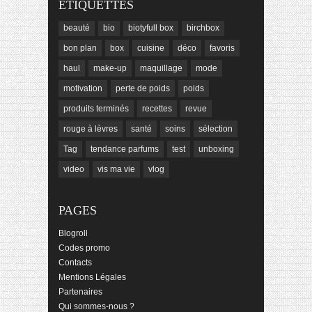
ÉTIQUETTES
beauté
bio
biotyfull box
birchbox
bon plan
box
cuisine
déco
favoris
haul
make-up
maquillage
mode
motivation
perte de poids
poids
produits terminés
recettes
revue
rouge à lèvres
santé
soins
sélection
Tag
tendance parfums
test
unboxing
video
vis ma vie
vlog
PAGES
Blogroll
Codes promo
Contacts
Mentions Légales
Partenaires
Qui sommes-nous ?