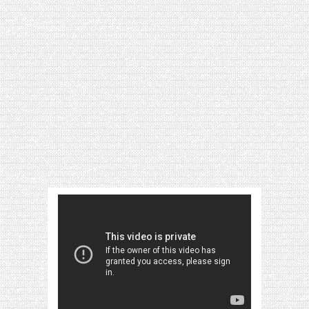
[VIDÉO] HELLOFRESH #34 : IDÉES
RECETTES RISOTTO