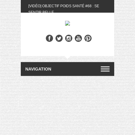
[VIDÉO] OBJECTIF POIDS SANTÉ #68 : SE
SENTIR BELLE
[UNBOXING] LA BOX BELLE AU NATUREL DU
MOIS DE MAI 2024
[VIDÉO] UNBOXING : LES MY LITTLE &
BIOTYFULL BOX DU MOIS DE MAI 2024 FEAT.
AKILA
[VIDÉO] LA SÉLECTION DU MOIS #AVRIL2024
[VIDÉO] QUITOQUE #10 : MEAL PREP &
CONVIVIALITÉ
[VIDÉO] UNBOXING : LES MY LITTLE &
BIOTYFULL BOX DU MOIS D’AVRIL 2024
FEAT. AKILA
[VIDÉO] OBJECTIF POIDS SANTÉ #67 : L’AVIS
DES AUTRES, CE N’EST QUE LA VIE DES
AUTRES
[VIDÉO] UNBOXING : LES MY LITTLE &
BIOTYFULL BOX DES MOIS DE FÉVRIER ET
MARS 2024 FEAT. AKILA
[VIDÉO] LA SÉLECTION DU MOIS
#JANVIER2024