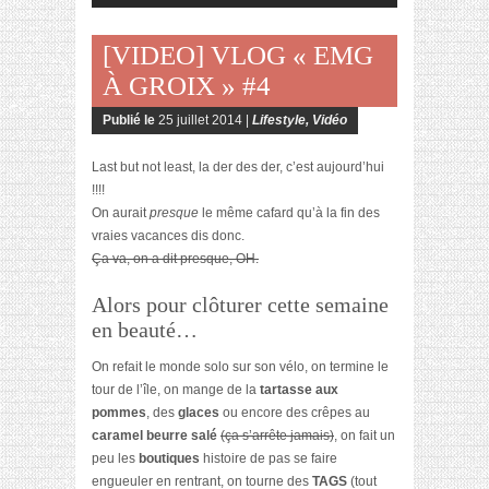
[VIDEO] VLOG « EMG
À GROIX » #4
Publié le
25 juillet 2014 |
Lifestyle
,
Vidéo
Last but not least, la der des der, c’est aujourd’hui
!!!!
On aurait
presque
le même cafard qu’à la fin des
vraies vacances dis donc.
Ça va, on a dit presque, OH.
Alors pour clôturer cette semaine
en beauté…
On refait le monde solo sur son vélo, on termine le
tour de l’île, on mange de la
tartasse aux
pommes
, des
glaces
ou encore des crêpes au
caramel beurre salé
(ça s’arrête jamais)
, on fait un
peu les
boutiques
histoire de pas se faire
engueuler en rentrant, on tourne des
TAGS
(tout