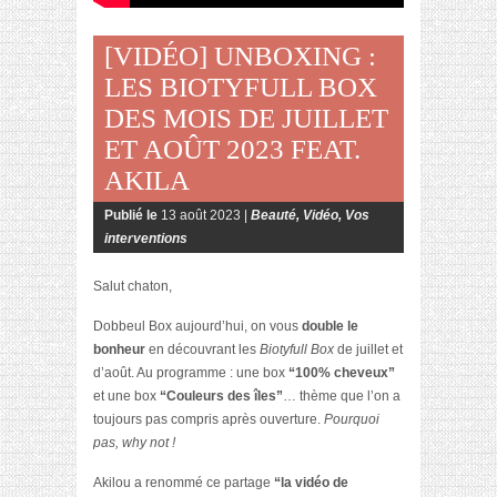
[VIDÉO] UNBOXING :
LES BIOTYFULL BOX
DES MOIS DE JUILLET
ET AOÛT 2023 FEAT.
AKILA
Publié le
13 août 2023 |
Beauté
,
Vidéo
,
Vos
interventions
Salut chaton,
Dobbeul Box aujourd’hui, on vous
double le
bonheur
en découvrant les
Biotyfull Box
de juillet et
d’août. Au programme : une box
“100% cheveux”
et une box
“Couleurs des îles”
… thème que l’on a
toujours pas compris après ouverture.
Pourquoi
pas, why not !
Akilou a renommé ce partage
“la vidéo de