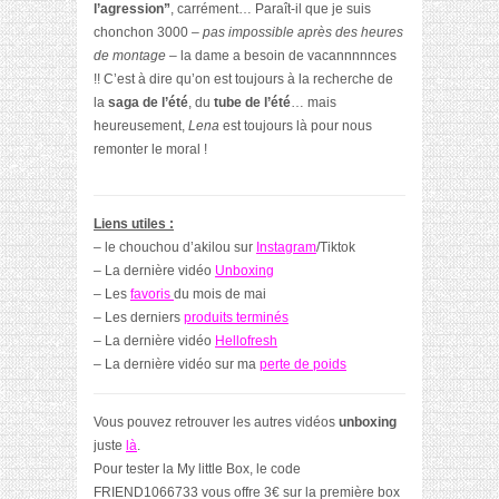
l’agression”
, carrément… Paraît-il que je suis
chonchon 3000
– pas impossible après des heures
de montage –
la dame a besoin de vacannnnnces
!! C’est à dire qu’on est toujours à la recherche de
la
saga de l’été
, du
tube de l’été
… mais
heureusement,
Lena
est toujours là pour nous
remonter le moral !
Liens utiles :
– le chouchou d’akilou sur
Instagram
/Tiktok
– La dernière vidéo
Unboxing
– Les
favoris
du mois de mai
– Les derniers
produits terminés
– La dernière vidéo
Hellofresh
– La dernière vidéo sur ma
perte de poids
Vous pouvez retrouver les autres vidéos
unboxing
juste
là
.
Pour tester la My little Box, le code
FRIEND1066733
vous offre 3€ sur la première box