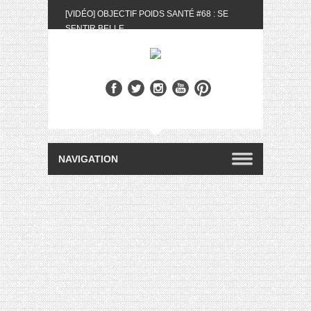
[VIDÉO] OBJECTIF POIDS SANTÉ #68 : SE
SENTIR BELLE
[UNBOXING] LA BOX BELLE AU NATUREL DU
MOIS DE MAI 2024
[VIDÉO] UNBOXING : LES MY LITTLE &
BIOTYFULL BOX DU MOIS DE MAI 2024 FEAT.
AKILA
[VIDÉO] LA SÉLECTION DU MOIS #AVRIL2024
[VIDÉO] QUITOQUE #10 : MEAL PREP &
CONVIVIALITÉ
[VIDÉO] UNBOXING : LES MY LITTLE &
BIOTYFULL BOX DU MOIS D’AVRIL 2024
FEAT. AKILA
[VIDÉO] OBJECTIF POIDS SANTÉ #67 : L’AVIS
DES AUTRES, CE N’EST QUE LA VIE DES
AUTRES
[VIDÉO] UNBOXING : LES MY LITTLE &
BIOTYFULL BOX DES MOIS DE FÉVRIER ET
MARS 2024 FEAT. AKILA
[VIDÉO] LA SÉLECTION DU MOIS
#JANVIER2024