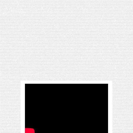
[VIDÉO] HELLOFRESH #34 : IDÉES
RECETTES RISOTTO