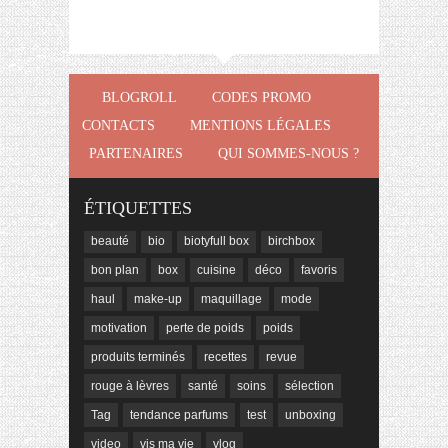
BLOGROLL
CODES PROMO
CONTACTS
MENTIONS LÉGALES
PARTENAIRES
QUI SOMMES-NOUS ?
ÉTIQUETTES
beauté
bio
biotyfull box
birchbox
bon plan
box
cuisine
déco
favoris
haul
make-up
maquillage
mode
motivation
perte de poids
poids
produits terminés
recettes
revue
rouge à lèvres
santé
soins
sélection
Tag
tendance parfums
test
unboxing
video
vis ma vie
vlog