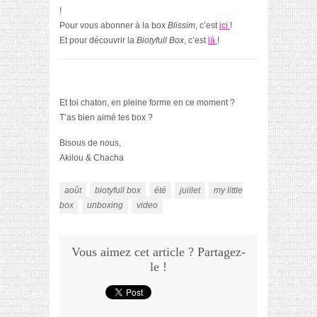
!
Pour vous abonner à la box
Blissim
, c’est
ici
!
Et pour découvrir la
Biotyfull Box
, c’est
là
!
Et toi chaton, en pleine forme en ce moment ?
T’as bien aimé tes box ?
Bisous de nous,
Akilou & Chacha
août
biotyfull box
été
juillet
my little
box
unboxing
video
Vous aimez cet article ? Partagez-
le !