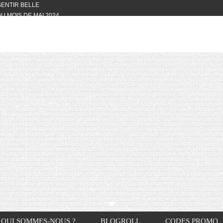
 SENTIR BELLE
U MOIS DE MAI 2024
OTYFULL BOX DU MOIS DE MAI 2024
24
NVIVIALITÉ
OTYFULL BOX DU MOIS D’AVRIL
VIS DES AUTRES, CE N’EST QUE LA
OTYFULL BOX DES MOIS DE
R2024
TES RISOTTO
QUI SOMMES-NOUS ?
BLOGROLL
CODES PROMO