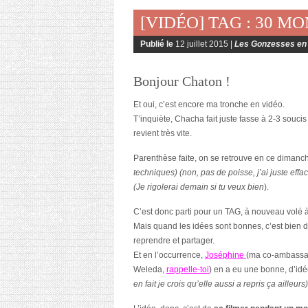
[VIDÉO] TAG : 30 
Publié le
12 juillet 2015 |
Les Gonzesses en 
Bonjour Chaton !
Et oui, c’est encore ma tronche en vidéo.
T’inquiète, Chacha fait juste fasse à 2-3 souci
revient très vite.
Parenthèse faite, on se retrouve en ce diman
techniques) (non, pas de poisse, j’ai juste eff
(Je rigolerai demain si tu veux bien
).
C’est donc parti pour un TAG, à nouveau volé
Mais quand les idées sont bonnes, c’est bien 
reprendre et partager.
Et en l’occurrence,
Joséphine
(ma co-ambassa
Weleda,
rappelle-toi
) en a eu une bonne, d’id
en fait je crois qu’elle aussi a repris ça ailleurs)