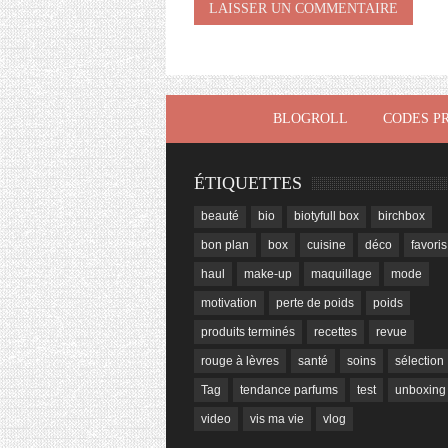
BLOGROLL
CODES P
ÉTIQUETTES
beauté
bio
biotyfull box
birchbox
bon plan
box
cuisine
déco
favoris
haul
make-up
maquillage
mode
motivation
perte de poids
poids
produits terminés
recettes
revue
rouge à lèvres
santé
soins
sélection
Tag
tendance parfums
test
unboxing
video
vis ma vie
vlog