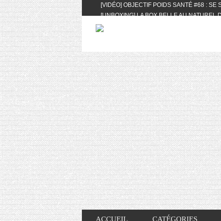
[VIDÉO] OBJECTIF POIDS SANTÉ #68 : SE
[UNBOXING] LA BOX BELLE AU NATUREL D
[VIDÉO] UNBOXING : LES MY LITTLE & BI
FEAT. AKILA
[VIDÉO] LA SÉLECTION DU MOIS #AVRIL20
[VIDÉO] QUITOQUE #10 : MEAL PREP & CO
[VIDÉO] UNBOXING : LES MY LITTLE & BI
2024 FEAT. AKILA
[VIDÉO] OBJECTIF POIDS SANTÉ #67 : L’A
VIE DES AUTRES
[VIDÉO] UNBOXING : LES MY LITTLE & BI
FÉVRIER ET MARS 2024 FEAT. AKILA
[VIDÉO] LA SÉLECTION DU MOIS #JANVIE
[VIDÉO] HELLOFRESH #34 : IDÉES RECET
ACCUEIL
CATÉGORIES