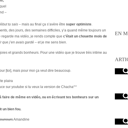
is,
 quel
and –
ébut tu sais
– mais au final ça s’avère être
super optimiste
.
ts, des jours, des semaines difficiles, y’a quand même toujours un
EN M
 je regarde ma vidéo, je rends compte que
c’était un chouette mois de
r que j’en avais gardé –
et je me sens bien.
 joies et grands bonheurs. Pour une vidéo que je trouve très intime au
ARTI
pour [toi], mais pour moi ça veut dire beaucoup.
te plaira
uce sur youtube si tu veux la version de Chacha^^
 à faire de même en vidéo, ou en écrivant tes bonheurs sur un
it un bien fou.
sounours
Amandine