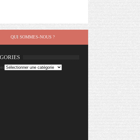
QUI SOMMES-NOUS ?
GORIES
ies