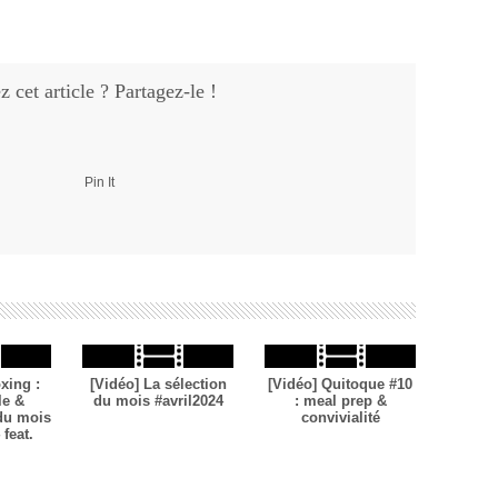
 cet article ? Partagez-le !
Pin It
xing :
[Vidéo] La sélection
[Vidéo] Quitoque #10
le &
du mois #avril2024
: meal prep &
 du mois
convivialité
feat.