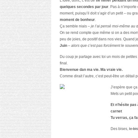
L’idée, donc, c’est de
se filmer pendant un mo
quelques secondes par jour
. Pas à n’importe
moment, puisqu’il doit s’agir d’un petit – ou gr
moment de bonheur
.
Ça semble niais –
je l’ai pensé moi-même au d
On se rend compte que même si on a des momen
peu de joies, de positif dans nos vies. Quand
Juin
–
alors que c’est pas forcément le souveni
Du coup je partage avec toi un mois de petites
final.
Bienvenue dan ma vie. Ma vraie vie.
Comme dirait l’autre, c’est peut-être un détail 
J’espère que ça 
Mets un petit po
Et n’hésite pas
carnet
Tu verras, ça fa
Des bises,
le bi