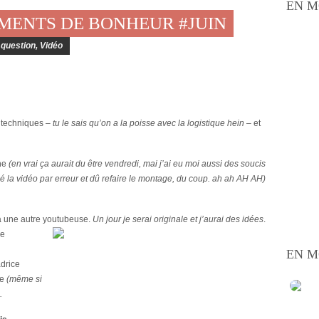
EN M
MOMENTS DE BONHEUR #JUIN
question
,
Vidéo
s techniques –
tu le sais qu’on a la poisse avec la logistique hein
– et
che
(en vrai ça aurait du être vendredi, mai j’ai eu moi aussi des soucis
acé la vidéo par erreur et dû refaire le montage, du coup. ah ah AH AH)
 à une autre youtubeuse.
Un jour je serai originale et j’aurai des idées
.
de
EN M
drice
ée
(même si
.