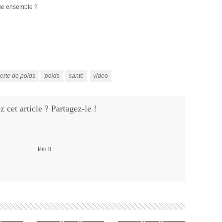
nue ensemble ?
erte de poids
poids
santé
video
 cet article ? Partagez-le !
Pin It