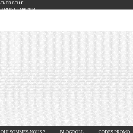
 SENTIR BELLE
U MOIS DE MAI 2024
OTYFULL BOX DU MOIS DE MAI 2024
24
NVIVIALITÉ
OTYFULL BOX DU MOIS D’AVRIL
VIS DES AUTRES, CE N’EST QUE LA
OTYFULL BOX DES MOIS DE
R2024
TES RISOTTO
QUI SOMMES-NOUS ?
BLOGROLL
CODES PROMO