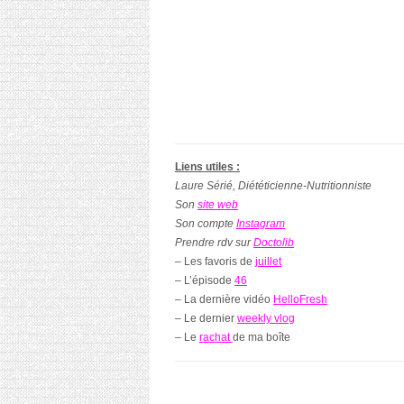
Liens utiles :
Laure Sérié, Diététicienne-Nutritionniste
Son
site web
Son compte
Instagram
Prendre rdv sur
Doctolib
– Les favoris de
juillet
– L’épisode
46
– La dernière vidéo
HelloFresh
– Le dernier
weekly vlog
– Le
rachat
de ma boîte