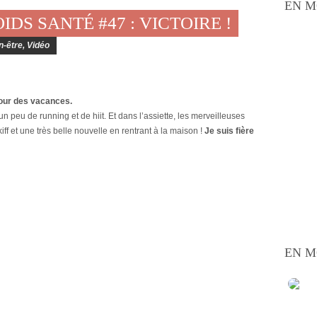
EN M
IDS SANTÉ #47 : VICTOIRE !
n-être
,
Vidéo
tour des vacances.
un peu de running et de hiit. Et dans l’assiette, les merveilleuses
iff et une très belle nouvelle en rentrant à la maison !
Je suis fière
EN M