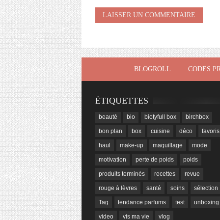
BLOGROLL
CODES P
ÉTIQUETTES
beauté
bio
biotyfull box
birchbox
bon plan
box
cuisine
déco
favoris
haul
make-up
maquillage
mode
motivation
perte de poids
poids
produits terminés
recettes
revue
rouge à lèvres
santé
soins
sélection
Tag
tendance parfums
test
unboxing
video
vis ma vie
vlog