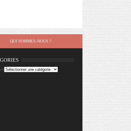
QUI SOMMES-NOUS ?
GORIES
ies