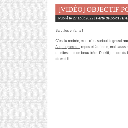
[VIDÉO] OBJECTIF PO
Publié le
27 août 2022 |
Perte de poids / Bie
Salut les enfants !
C’est la rentrée, mais c’est surtout
le grand re
Au programme :
repos et farniente, mais aussi 
recettes de mon beau-frère. Du kiff, encore du k
de moi !!