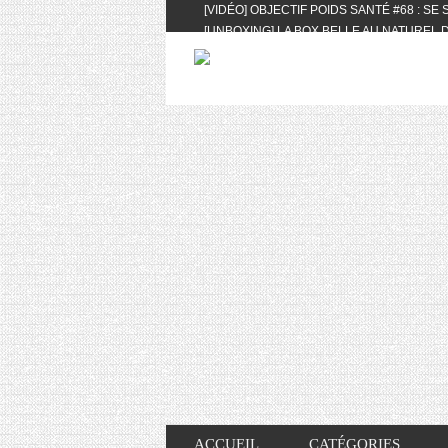
[VIDÉO] OBJECTIF POIDS SANTÉ #68 : SE
[UNBOXING] LA BOX BELLE AU NATUREL D
[VIDÉO] UNBOXING : LES MY LITTLE & BI
FEAT. AKILA
[VIDÉO] LA SÉLECTION DU MOIS #AVRIL20
[VIDÉO] QUITOQUE #10 : MEAL PREP & CO
[VIDÉO] UNBOXING : LES MY LITTLE & BI
2024 FEAT. AKILA
[VIDÉO] OBJECTIF POIDS SANTÉ #67 : L’A
VIE DES AUTRES
[VIDÉO] UNBOXING : LES MY LITTLE & BI
FÉVRIER ET MARS 2024 FEAT. AKILA
[VIDÉO] LA SÉLECTION DU MOIS #JANVIE
[VIDÉO] HELLOFRESH #34 : IDÉES RECET
ACCUEIL
CATÉGORIES