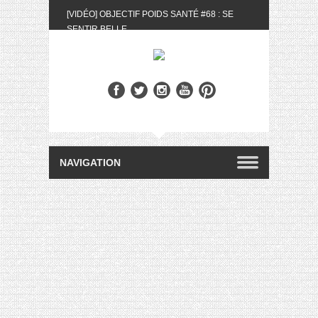
[VIDÉO] OBJECTIF POIDS SANTÉ #68 : SE
SENTIR BELLE
[UNBOXING] LA BOX BELLE AU NATUREL DU
MOIS DE MAI 2024
[VIDÉO] UNBOXING : LES MY LITTLE &
BIOTYFULL BOX DU MOIS DE MAI 2024 FEAT.
AKILA
[VIDÉO] LA SÉLECTION DU MOIS #AVRIL2024
[VIDÉO] QUITOQUE #10 : MEAL PREP &
CONVIVIALITÉ
[VIDÉO] UNBOXING : LES MY LITTLE &
BIOTYFULL BOX DU MOIS D’AVRIL 2024
FEAT. AKILA
[VIDÉO] OBJECTIF POIDS SANTÉ #67 : L’AVIS
DES AUTRES, CE N’EST QUE LA VIE DES
AUTRES
[VIDÉO] UNBOXING : LES MY LITTLE &
BIOTYFULL BOX DES MOIS DE FÉVRIER ET
MARS 2024 FEAT. AKILA
[VIDÉO] LA SÉLECTION DU MOIS
#JANVIER2024