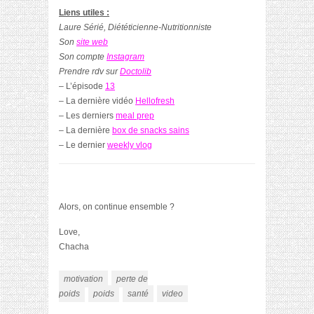
Liens utiles :
Laure Sérié, Diététicienne-Nutritionniste
Son
site web
Son compte
Instagram
Prendre rdv sur
Doctolib
– L’épisode
13
– La dernière vidéo
Hellofresh
– Les derniers
meal prep
– La dernière
box de snacks sains
– Le dernier
weekly vlog
Alors, on continue ensemble ?
Love,
Chacha
motivation
perte de
poids
poids
santé
video