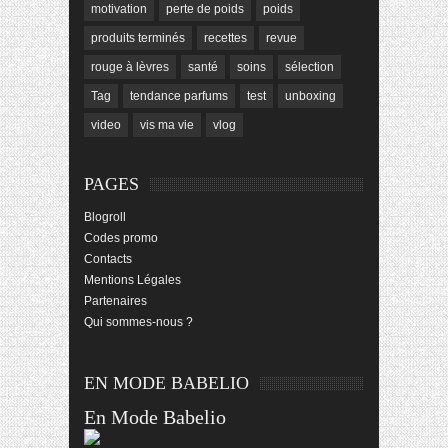
motivation
perte de poids
poids
produits terminés
recettes
revue
rouge à lèvres
santé
soins
sélection
Tag
tendance parfums
test
unboxing
video
vis ma vie
vlog
PAGES
Blogroll
Codes promo
Contacts
Mentions Légales
Partenaires
Qui sommes-nous ?
EN MODE BABELIO
En Mode Babelio