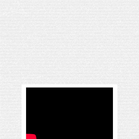
[VIDÉO] HELLOFRESH #34 : IDÉES
RECETTES RISOTTO