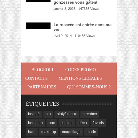
gonzesses vous gâtent
janvier 8, 2013 | 147365 Views
La rosacée est entrée dans ma
vie
avril 9, 2014 | 110455 Views
BLOGROLL
CODES PROMO
CONTACTS
MENTIONS LÉGALES
PARTENAIRES
QUI SOMMES-NOUS ?
ÉTIQUETTES
beauté
bio
biotyfull box
birchbox
bon plan
box
cuisine
déco
favoris
haul
make-up
maquillage
mode