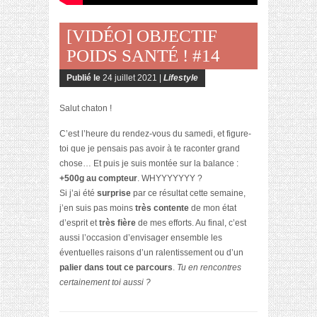
[VIDÉO] OBJECTIF
POIDS SANTÉ ! #14
Publié le
24 juillet 2021 |
Lifestyle
Salut chaton !
C’est l’heure du rendez-vous du samedi, et figure-
toi que je pensais pas avoir à te raconter grand
chose… Et puis je suis montée sur la balance :
+500g au compteur
. WHYYYYYYY ?
Si j’ai été
surprise
par ce résultat cette semaine,
j’en suis pas moins
très contente
de mon état
d’esprit et
très fière
de mes efforts. Au final, c’est
aussi l’occasion d’envisager ensemble les
éventuelles raisons d’un ralentissement ou d’un
palier dans tout ce parcours
.
Tu en rencontres
certainement toi aussi ?