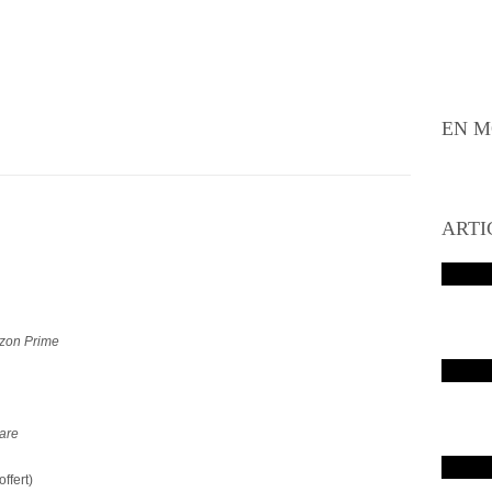
EN M
ARTI
zon Prime
are
offert)