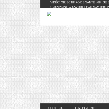
[VIDÉO] OBJECTIF POIDS SANTÉ #68 : SE
[UNBOXING] LA BOX BELLE AU NATUREL D
[VIDÉO] UNBOXING : LES MY LITTLE & BI
FEAT. AKILA
[VIDÉO] LA SÉLECTION DU MOIS #AVRIL20
[VIDÉO] QUITOQUE #10 : MEAL PREP & CO
[VIDÉO] UNBOXING : LES MY LITTLE & BI
2024 FEAT. AKILA
[VIDÉO] OBJECTIF POIDS SANTÉ #67 : L’A
VIE DES AUTRES
[VIDÉO] UNBOXING : LES MY LITTLE & BI
FÉVRIER ET MARS 2024 FEAT. AKILA
[VIDÉO] LA SÉLECTION DU MOIS #JANVIE
[VIDÉO] HELLOFRESH #34 : IDÉES RECET
ACCUEIL
CATÉGORIES