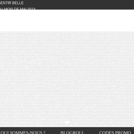
 SENTIR BELLE
U MOIS DE MAI 2024
OTYFULL BOX DU MOIS DE MAI 2024
24
NVIVIALITÉ
OTYFULL BOX DU MOIS D’AVRIL
VIS DES AUTRES, CE N’EST QUE LA
OTYFULL BOX DES MOIS DE
R2024
TES RISOTTO
QUI SOMMES-NOUS ?
BLOGROLL
CODES PROMO