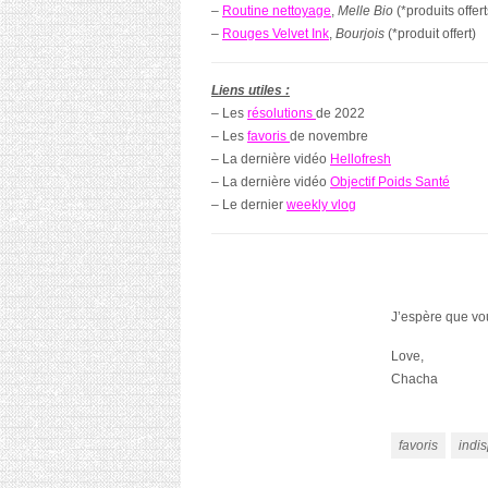
–
Routine nettoyage
,
Melle Bio
(*produits offert
–
Rouges Velvet Ink
,
Bourjois
(*produit offert)
Liens utiles :
– Les
résolutions
de 2022
– Les
favoris
de novembre
– La dernière vidéo
Hellofresh
– La dernière vidéo
Objectif Poids Santé
– Le dernier
weekly vlog
J’espère que vou
Love,
Chacha
favoris
indi