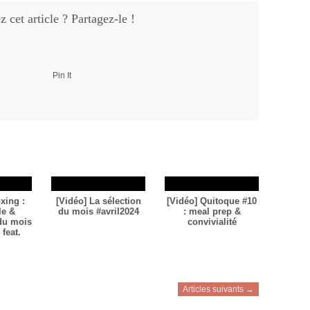
 cet article ? Partagez-le !
Pin It
xing :
[Vidéo] La sélection
[Vidéo] Quitoque #10
le &
du mois #avril2024
: meal prep &
 du mois
convivialité
feat.
Articles suivants →