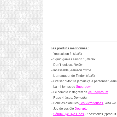
Les produits mentionnés :
– You saison 3,
Netflix
– Squid games saison 1,
Netflix
– Don’t look up,
Netflix
– Incassable,
Amazon Prime
– L’arnaqueur de Tinder,
Netflix
– Orelsan “Montre jamais ça à personne”,
Ama
– La mi-temps du
Superbowl
– Le compte Instagram de
@CindyPoum
– Rape 4 faces,
Domedia
– Boucles d’oreilles
Les Victorieuses
,
Who we 
– Jeu de société
Decrypto
–
Sérum Bye Bye Lines
,
IT cosmetics
(*produit 