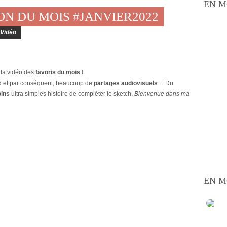
EN M
ION DU MOIS #JANVIER2022
Vidéo
 la vidéo des
favoris du mois !
d et par conséquent, beaucoup de
partages audiovisuels
… Du
oins
ultra simples histoire de compléter le sketch.
Bienvenue dans ma
EN M