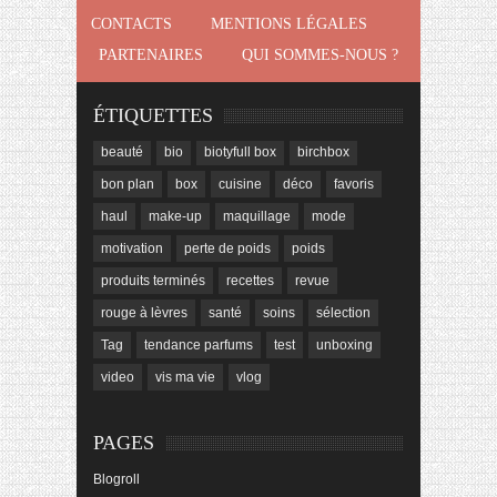
CONTACTS
MENTIONS LÉGALES
PARTENAIRES
QUI SOMMES-NOUS ?
ÉTIQUETTES
beauté
bio
biotyfull box
birchbox
bon plan
box
cuisine
déco
favoris
haul
make-up
maquillage
mode
motivation
perte de poids
poids
produits terminés
recettes
revue
rouge à lèvres
santé
soins
sélection
Tag
tendance parfums
test
unboxing
video
vis ma vie
vlog
PAGES
Blogroll