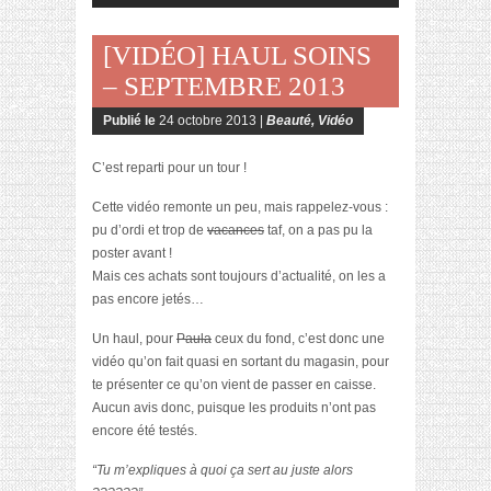
[VIDÉO] HAUL SOINS
– SEPTEMBRE 2013
Publié le
24 octobre 2013 |
Beauté
,
Vidéo
C’est reparti pour un tour !
Cette vidéo remonte un peu, mais rappelez-vous :
pu d’ordi et trop de
vacances
taf, on a pas pu la
poster avant !
Mais ces achats sont toujours d’actualité, on les a
pas encore jetés…
Un haul, pour
Paula
ceux du fond, c’est donc une
vidéo qu’on fait quasi en sortant du magasin, pour
te présenter ce qu’on vient de passer en caisse.
Aucun avis donc, puisque les produits n’ont pas
encore été testés.
“Tu m’expliques à quoi ça sert au juste alors