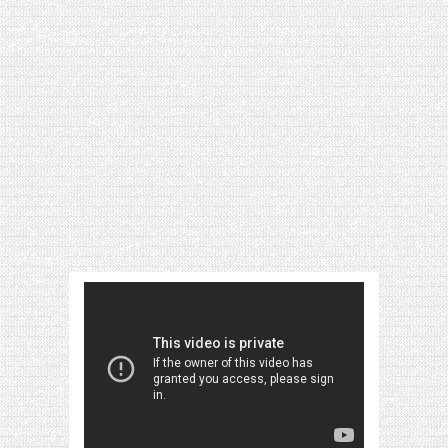
[VIDÉO] HELLOFRESH #34 : IDÉES
RECETTES RISOTTO