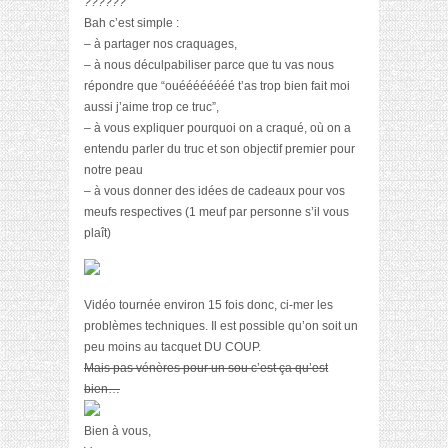
??????”
Bah c’est simple :
– à partager nos craquages,
– à nous déculpabiliser parce que tu vas nous
répondre que “ouéééééééé t’as trop bien fait moi
aussi j’aime trop ce truc”,
– à vous expliquer pourquoi on a craqué, où on a
entendu parler du truc et son objectif premier pour
notre peau
– à vous donner des idées de cadeaux pour vos
meufs respectives (1 meuf par personne s’il vous
plaît)
Vidéo tournée environ 15 fois donc, ci-mer les
problèmes techniques. Il est possible qu’on soit un
peu moins au tacquet DU COUP.
Mais pas vénères pour un sou c’est ça qu’est
bien…
Bien à vous,