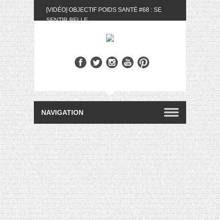
[VIDÉO] OBJECTIF POIDS SANTÉ #68 : SE
SENTIR BELLE
[UNBOXING] LA BOX BELLE AU NATUREL DU
MOIS DE MAI 2024
[VIDÉO] UNBOXING : LES MY LITTLE &
BIOTYFULL BOX DU MOIS DE MAI 2024 FEAT.
AKILA
[VIDÉO] LA SÉLECTION DU MOIS #AVRIL2024
[VIDÉO] QUITOQUE #10 : MEAL PREP &
CONVIVIALITÉ
[VIDÉO] UNBOXING : LES MY LITTLE &
BIOTYFULL BOX DU MOIS D’AVRIL 2024
FEAT. AKILA
[VIDÉO] OBJECTIF POIDS SANTÉ #67 : L’AVIS
DES AUTRES, CE N’EST QUE LA VIE DES
AUTRES
[VIDÉO] UNBOXING : LES MY LITTLE &
BIOTYFULL BOX DES MOIS DE FÉVRIER ET
MARS 2024 FEAT. AKILA
[VIDÉO] LA SÉLECTION DU MOIS
#JANVIER2024