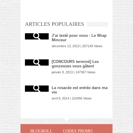
ARTICLES POPULAIRES
J’ai testé pour vous : Le Wrap
Minceur
décembre 13, 2013 | 267149 Views
[CONCOURS terminé] Les
gonzesses vous gâtent
janvier 8, 2013 | 147367 Views
La rosacée est entrée dans ma
vie
avril 9, 2014 | 110456 Views
BLOGROLL
CODES PROMO