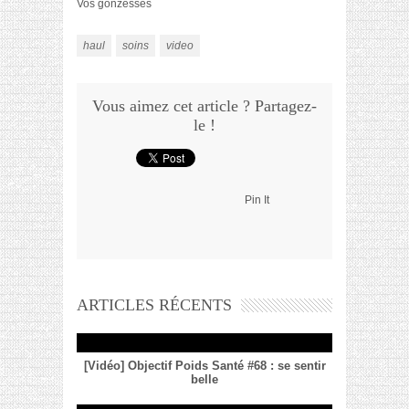
Vos gonzesses
haul
soins
video
Vous aimez cet article ? Partagez-
le !
Pin It
ARTICLES RÉCENTS
[Vidéo] Objectif Poids Santé #68 : se sentir
belle