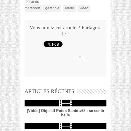
élixir du
marabout
garancia
revue
video
Vous aimez cet article ? Partagez-
le !
Pin It
ARTICLES RÉCENTS
[Vidéo] Objectif Poids Santé #68 : se sentir
belle