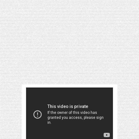
[VIDÉO] HELLOFRESH #34 : IDÉES
RECETTES RISOTTO