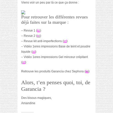
Viens voir un peu par là ce que ça donne :
Pour retrouver les différentes revues
déjà faites sur la marque :
– Revue 1 (
ici
)
– Revue 2 (
ici
)
– Revue kit anti-imperfections (
ici
)
– Vidéo 1eres impressions Base de teint et poudre
liquide (
ici
)
– Vidéo 1eres impressions Gel minceur crépitant
(
ici
)
Retrouve les produits Garancia chez Sephora (
ici
)
Alors, t’en penses quoi, toi, de
Garancia ?
Des bisous magiques,
Amandine