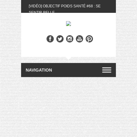
[VIDÉO] OBJECTIF POIDS SANTÉ #68 : SE
SENTIR BELLE
[UNBOXING] LA BOX BELLE AU NATUREL DU
MOIS DE MAI 2024
[VIDÉO] UNBOXING : LES MY LITTLE &
BIOTYFULL BOX DU MOIS DE MAI 2024 FEAT.
AKILA
[VIDÉO] LA SÉLECTION DU MOIS #AVRIL2024
[VIDÉO] QUITOQUE #10 : MEAL PREP &
CONVIVIALITÉ
[VIDÉO] UNBOXING : LES MY LITTLE &
BIOTYFULL BOX DU MOIS D’AVRIL 2024
FEAT. AKILA
[VIDÉO] OBJECTIF POIDS SANTÉ #67 : L’AVIS
DES AUTRES, CE N’EST QUE LA VIE DES
AUTRES
[VIDÉO] UNBOXING : LES MY LITTLE &
BIOTYFULL BOX DES MOIS DE FÉVRIER ET
MARS 2024 FEAT. AKILA
[VIDÉO] LA SÉLECTION DU MOIS
#JANVIER2024