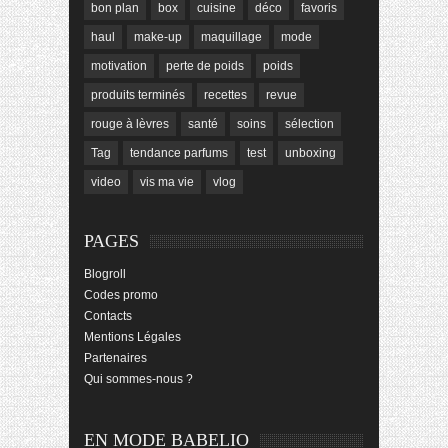
bon plan
box
cuisine
déco
favoris
haul
make-up
maquillage
mode
motivation
perte de poids
poids
produits terminés
recettes
revue
rouge à lèvres
santé
soins
sélection
Tag
tendance parfums
test
unboxing
video
vis ma vie
vlog
PAGES
Blogroll
Codes promo
Contacts
Mentions Légales
Partenaires
Qui sommes-nous ?
EN MODE BABELIO