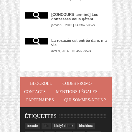
[CONCOURS terminé] Les
gonzesses vous gâtent
janvier 8, 2013 | 147367 Views
La rosacée est entrée dans ma
vie
avril 9, 2014 | 110456 Views
BLOGROLL
CODES PROMO
CONTACTS
MENTIONS LÉGALES
PARTENAIRES
QUI SOMMES-NOUS ?
ÉTIQUETTES
beauté
bio
biotyfull box
birchbox