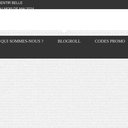
 SENTIR BELLE
U MOIS DE MAI 2024
OTYFULL BOX DU MOIS DE MAI 2024
24
NVIVIALITÉ
OTYFULL BOX DU MOIS D’AVRIL
QUI SOMMES-NOUS ?
BLOGROLL
CODES PROMO
VIS DES AUTRES, CE N’EST QUE LA
OTYFULL BOX DES MOIS DE
R2024
TES RISOTTO