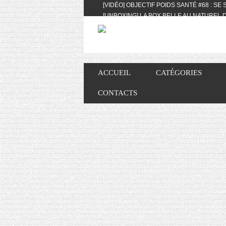
[VIDÉO] OBJECTIF POIDS SANTÉ #68 : SE
[UNBOXING] LA BOX BELLE AU NATUREL D
[VIDÉO] UNBOXING : LES MY LITTLE & BI
FEAT. AKILA
[VIDÉO] LA SÉLECTION DU MOIS #AVRIL20
[VIDÉO] QUITOQUE #10 : MEAL PREP & CO
[VIDÉO] UNBOXING : LES MY LITTLE & BI
ACCUEIL
CATÉGORIES
2024 FEAT. AKILA
[VIDÉO] OBJECTIF POIDS SANTÉ #67 : L’A
CONTACTS
VIE DES AUTRES
[VIDÉO] UNBOXING : LES MY LITTLE & BI
FÉVRIER ET MARS 2024 FEAT. AKILA
[VIDÉO] LA SÉLECTION DU MOIS #JANVIE
[VIDÉO] HELLOFRESH #34 : IDÉES RECET