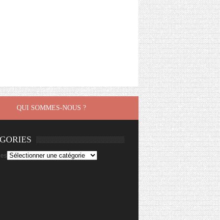
QUI SOMMES-NOUS ?
GORIES
ies