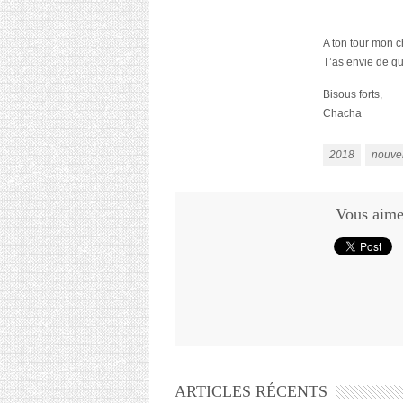
A ton tour mon c
T’as envie de q
Bisous forts,
Chacha
2018
nouve
Vous aimez
ARTICLES RÉCENTS