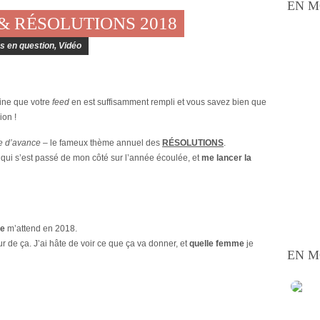
EN M
 & RÉSOLUTIONS 2018
s en question
,
Vidéo
gine que votre
feed
en est suffisamment rempli et vous savez bien que
ion !
e d’avance –
le fameux thème annuel des
RÉSOLUTIONS
.
qui s’est passé de mon côté sur l’année écoulée, et
me lancer la
ie
m’attend en 2018.
 de ça. J’ai hâte de voir ce que ça va donner, et
quelle femme
je
EN M