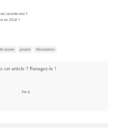
hat, raconte-moi !!
uoi en 2018 ?
lle année
projets
Résolutions
 cet article ? Partagez-le !
Pin It