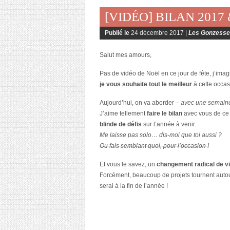
[VIDÉO] BILAN 2017
Publié le
24 décembre 2017 |
Les Gonzesse
Salut mes amours,
Pas de vidéo de Noël en ce jour de fête, j’ima
je vous souhaite tout le meilleur
à cette occas
Aujourd’hui, on va aborder
– avec une semain
J’aime tellement
faire le bilan
avec vous de ce 
blinde de défis
sur l’année à venir.
Me laisse pas solo… dis-moi que toi aussi ?
Ou fais semblant quoi, pour l’occasion !
Et vous le savez, un
changement radical de v
Forcément, beaucoup de projets tournent autour
serai à la fin de l’année !