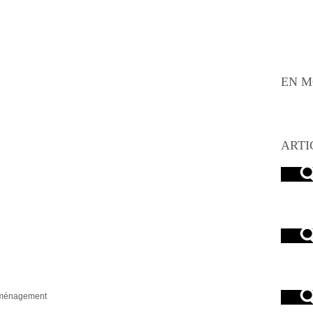
EN M
ARTI
éménagement