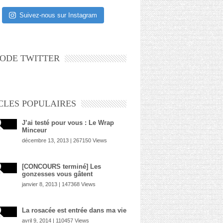
Suivez-nous sur Instagram
ODE TWITTER
CLES POPULAIRES
J’ai testé pour vous : Le Wrap
Minceur
décembre 13, 2013 | 267150 Views
[CONCOURS terminé] Les
gonzesses vous gâtent
janvier 8, 2013 | 147368 Views
La rosacée est entrée dans ma vie
avril 9, 2014 | 110457 Views