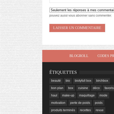
pouvez aussi
vous abonner
sans commenter.
BLOGROLL
CODES P
ÉTIQUETTES
beauté
bio
biotyfull box
birchbox
bon plan
box
cuisine
déco
favoris
haul
make-up
maquillage
mode
motivation
perte de poids
poids
produits terminés
recettes
revue