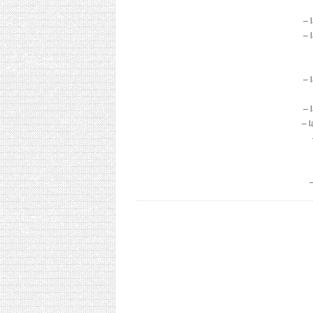
– 
– 
– 
– 
– 