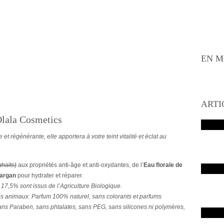
EN M
ARTI
Olala Cosmetics
 et régénérante, elle apportera à votre teint vitalité et éclat au
uhaits)
aux propriétés anti-âge et anti-oxydantes, de l’
Eau florale de
’argan
pour hydrater et réparer.
 17,5% sont issus de l’Agriculture Biologique.
es animaux. Parfum 100% naturel, sans colorants et parfums
ans Paraben, sans phtalates, sans PEG, sans silicones ni polymères,