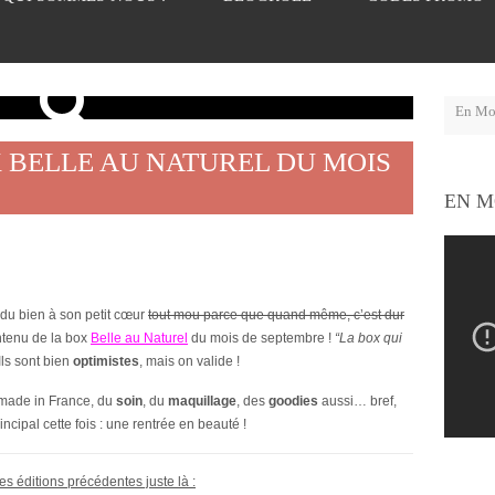
 BELLE AU NATUREL DU MOIS
EN M
 du bien à son petit cœur
tout mou parce que quand même, c’est dur
ntenu de la box
Belle au Naturel
du mois de septembre !
“La box qui
 Ils sont bien
optimistes
, mais on valide !
made in France, du
soin
, du
maquillage
, des
goodies
aussi… bref,
cipal cette fois : une rentrée en beauté !
es éditions précédentes juste là :