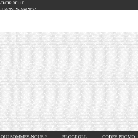
 SENTIR BELLE
U MOIS DE MAI 2024
OTYFULL BOX DU MOIS DE MAI 2024
24
NVIVIALITÉ
OTYFULL BOX DU MOIS D’AVRIL
VIS DES AUTRES, CE N’EST QUE LA
OTYFULL BOX DES MOIS DE
R2024
TES RISOTTO
QUI SOMMES-NOUS ?
BLOGROLL
CODES PROMO