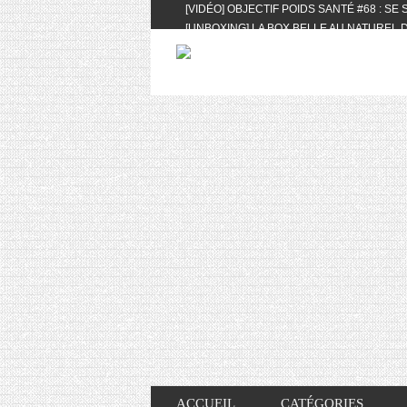
[VIDÉO] OBJECTIF POIDS SANTÉ #68 : SE
[UNBOXING] LA BOX BELLE AU NATUREL D
[VIDÉO] UNBOXING : LES MY LITTLE & BI
FEAT. AKILA
[VIDÉO] LA SÉLECTION DU MOIS #AVRIL20
[VIDÉO] QUITOQUE #10 : MEAL PREP & CO
[VIDÉO] UNBOXING : LES MY LITTLE & BI
2024 FEAT. AKILA
[VIDÉO] OBJECTIF POIDS SANTÉ #67 : L’A
VIE DES AUTRES
[VIDÉO] UNBOXING : LES MY LITTLE & BI
FÉVRIER ET MARS 2024 FEAT. AKILA
[VIDÉO] LA SÉLECTION DU MOIS #JANVIE
[VIDÉO] HELLOFRESH #34 : IDÉES RECET
ACCUEIL
CATÉGORIES