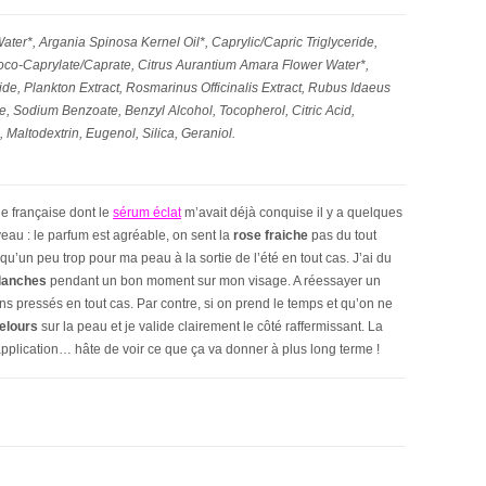
r*, Argania Spinosa Kernel Oil*, Caprylic/Capric Triglyceride,
Coco-Caprylate/Caprate, Citrus Aurantium Amara Flower Water*,
de, Plankton Extract, Rosmarinus Officinalis Extract, Rubus Idaeus
ose, Sodium Benzoate, Benzyl Alcohol, Tocopherol, Citric Acid,
 Maltodextrin, Eugenol, Silica, Geraniol.
ue française dont le
sérum éclat
m’avait déjà conquise il y a quelques
veau : le parfum est agréable, on sent la
rose fraiche
pas du tout
squ’un peu trop pour ma peau à la sortie de l’été en tout cas. J’ai du
blanches
pendant un bon moment sur mon visage. A réessayer un
ins pressés en tout cas. Par contre, si on prend le temps et qu’on ne
velours
sur la peau et je valide clairement le côté raffermissant. La
pplication… hâte de voir ce que ça va donner à plus long terme !