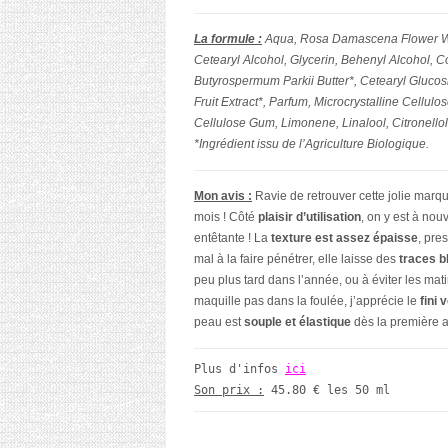
La formule :
Aqua, Rosa Damascena Flower Wate
Cetearyl Alcohol, Glycerin, Behenyl Alcohol, 
Butyrospermum Parkii Butter*, Cetearyl Glucosi
Fruit Extract*, Parfum, Microcrystalline Cellul
Cellulose Gum, Limonene, Linalool, Citronellol,
*Ingrédient issu de l’Agriculture Biologique.
Mon avis :
Ravie de retrouver cette jolie marq
mois ! Côté
plaisir d’utilisation
, on y est à nou
entêtante ! La
texture est assez épaisse
, pre
mal à la faire pénétrer, elle laisse des
traces 
peu plus tard dans l’année, ou à éviter les mat
maquille pas dans la foulée, j’apprécie le
fini 
peau est
souple et élastique
dès la première a
Plus d'infos 
ici
Son prix :
 45.80 € les 50 ml