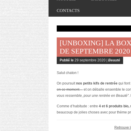
CONTACTS
[UNBOXING] LA BOX
DE SEPTEMBRE 2020
Publié le
29 septembre 2020 |
Beauté
Salut chaton !
On poursuit
nos petits kifs de rentrée
qui font
en ce moment…
et on déballe ensemble le co
vous ressemble, pour une rentrée en Beauté”
.
Comme d’habitude : entre
4 et 6 produits bio,
beaucoup de jolies choses avec pour thème prin
Retrouve l